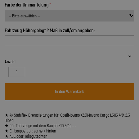
Farbe der Ummantelung
Fahrzeug Höhergelegt ? Maß in zoll/cm angeben:
Anzahl
In den Warenkorb
★ 4x Stahlflex Bremsleitungen für: Opel|Movano|X62|Movano Cargo L3H3 4,5t 2.3
Diesel
★ Für Fahrzeuge mit dem Baujahr: 10|2019 - -
★ Einbauposition: vorne + hinten
★ ABE oder Teilegutachten