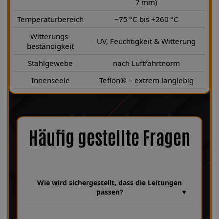
7 mm)
Temperaturbereich
−75 °C bis +260 °C
Witterungs-
UV, Feuchtigkeit & Witterung
beständigkeit
Stahlgewebe
nach Luftfahrtnorm
Innenseele
Teflon® – extrem langlebig
Häufig gestellte Fragen
Wie wird sichergestellt, dass die Leitungen
passen?
Wir verfügen über eine umfangreiche Datenbank aus über 30
Jahren Erfahrung, in der unzählige Fahrzeugmodelle und