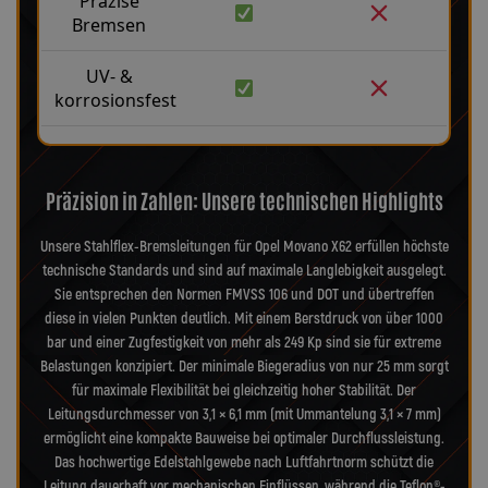
Präzise
Bremsen
UV- &
korrosionsfest
Präzision in Zahlen: Unsere technischen Highlights
Unsere Stahlflex-Bremsleitungen für Opel Movano X62 erfüllen höchste
technische Standards und sind auf maximale Langlebigkeit ausgelegt.
Sie entsprechen den Normen FMVSS 106 und DOT und übertreffen
diese in vielen Punkten deutlich. Mit einem Berstdruck von über 1000
bar und einer Zugfestigkeit von mehr als 249 Kp sind sie für extreme
Belastungen konzipiert. Der minimale Biegeradius von nur 25 mm sorgt
für maximale Flexibilität bei gleichzeitig hoher Stabilität. Der
Leitungsdurchmesser von 3,1 × 6,1 mm (mit Ummantelung 3,1 × 7 mm)
ermöglicht eine kompakte Bauweise bei optimaler Durchflussleistung.
Das hochwertige Edelstahlgewebe nach Luftfahrtnorm schützt die
Leitung dauerhaft vor mechanischen Einflüssen, während die Teflon®-