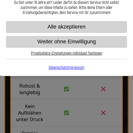
Du bist unter 16 Jahre alt? Leider darfst du diesem Service nicht selbst
Hier zu unserem Video „Stahlflex vs. Gummi“
zustimmen, um diese Inhalte zu sehen. Bitte deine Eltern oder
Erziehungsberechtigten, dem Service mit dir zuzustimmen!
Alle akzeptieren
Weiter ohne Einwilligung
Stahlflex vs. Gummi
Privatsphäre-Einstellungen individuell festlegen
Datenschutz
Impressum
Fakten
Stahlflex
Gummi
Robust &
langlebig
Kein
Aufblähen
unter Druck