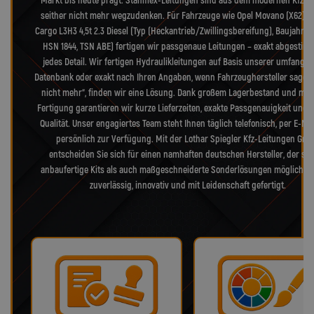
Markt bis heute prägt. Stahlflex-Leitungen sind aus dem modernen Kfz-B
seither nicht mehr wegzudenken. Für Fahrzeuge wie Opel Movano (X62) 
Cargo L3H3 4,5t 2.3 Diesel (Typ (Heckantrieb/Zwillingsbereifung), Baujahr 10
HSN 1844, TSN ABE) fertigen wir passgenaue Leitungen – exakt abgestimm
jedes Detail. Wir fertigen Hydraulikleitungen auf Basis unserer umfangr
Datenbank oder exakt nach Ihren Angaben, wenn Fahrzeughersteller sagen 
nicht mehr“, finden wir eine Lösung. Dank großem Lagerbestand und mo
Fertigung garantieren wir kurze Lieferzeiten, exakte Passgenauigkeit und 
Qualität. Unser engagiertes Team steht Ihnen täglich telefonisch, per E-Mai
persönlich zur Verfügung. Mit der Lothar Spiegler Kfz-Leitungen Gm
entscheiden Sie sich für einen namhaften deutschen Hersteller, der so
anbaufertige Kits als auch maßgeschneiderte Sonderlösungen möglich m
zuverlässig, innovativ und mit Leidenschaft gefertigt.