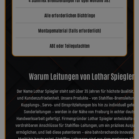
4 Stahlflex Bremsleitungen für Opel Movano X62
Alle erforderlichen Dichtringe
Montagematerial (falls erforderlich)
ABE oder Teilegutachten
Warum Leitungen von Lothar Spiegler?
Der Name Lothar Spiegler steht seit über 35 Jahren für höchste Qualität, Pr
und Kundenzufriedenheit. Unsere Produkte – von Stahlflex-Bremsleitunge
Kupplungs-, Servo- und Einspritzleitungen bis hin zu individuell geferti
Sonderleitungen – werden in der Nähe von Freiburg in echter deutsch
Handwerksarbeit gefertigt. Firmengründer Lothar Spiegler entwickelte die
verdrehbaren Anschlüsse für Stahlflex-Leitungen, um ein präzises Ausjusti
ermöglichen, und ließ diese patentieren – eine bahnbrechende Innovation, 