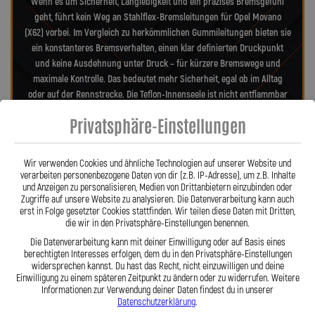
Wenn es um Sicherheit, Langlebigkeit und ein präzises Bremsgefühl
geht, führt kein Weg an Stahlflex-Bremsleitungen für Opel Movano
(X62) vorbei. Im Vergleich zu herkömmlichen Gummileitungen bieten sie
ein konstanteres Bremsverhalten, einen klar definierten Druckpunkt
und keine Ausdehnung unter Druck – für kürzere Bremswege und
maximale Kontrolle. Das bedeutet mehr Sicherheit, egal ob im Alltag
oder auf der Rennstrecke. Die Teflon-Innenseele ist nicht entflammbar
und hitzebeständig bis 260 °C, während das Edelstahlgeflecht die
Privatsphäre-Einstellungen
Leitungen nahezu wartungsfrei und unempfindlich gegenüber äußeren
Einflüssen macht. Es schützt zuverlässig vor Marderbissen, Witterung
und Beschädigungen – ein regelmäßiger Austausch wie bei
Wir verwenden Cookies und ähnliche Technologien auf unserer Website und
Gummileitungen ist nicht mehr nötig. Das spart Kosten und vermittelt
verarbeiten personenbezogene Daten von dir (z.B. IP-Adresse), um z.B. Inhalte
und Anzeigen zu personalisieren, Medien von Drittanbietern einzubinden oder
dauerhaft ein sicheres Gefühl beim Fahren. Unsere ausjustierbaren,
Zugriffe auf unsere Website zu analysieren. Die Datenverarbeitung kann auch
verdrehbaren Anschlüsse ermöglichen eine drallfreie und
erst in Folge gesetzter Cookies stattfinden. Wir teilen diese Daten mit Dritten,
spannungsfreie Verlegung. Ob Sonderanfertigung oder anbaufertiges
die wir in den Privatsphäre-Einstellungen benennen.
Stahlflex-Kit – jede Leitung wird passgenau und präzise gefertigt. Mit
Die Datenverarbeitung kann mit deiner Einwilligung oder auf Basis eines
den Stahlflex-Bremsleitungen von Lothar Spiegler Kfz-Leitungen GmbH
berechtigten Interesses erfolgen, dem du in den Privatsphäre-Einstellungen
entscheiden Sie sich für echte deutsche Qualität, höchste Sicherheit
widersprechen kannst. Du hast das Recht, nicht einzuwilligen und deine
Einwilligung zu einem späteren Zeitpunkt zu ändern oder zu widerrufen. Weitere
und ein Produkt, das hält, was es verspricht.
Informationen zur Verwendung deiner Daten findest du in unserer
Datenschutzerklärung
.