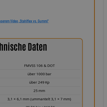
dukt, das hält, was es verspricht.
nserem Video „Stahlflex vs. Gummi“
hnische Daten
FMVSS 106 & DOT
über 1000 bar
über 249 Kp
25 mm
3,1 × 6,1 mm (ummantelt 3,1 × 7 mm)