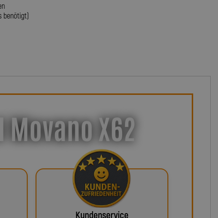
en
s benötigt)
el Movano X62
Kundenservice