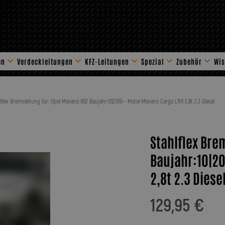
en
Verdeckleitungen
KFZ-Leitungen
Spezial
Zubehör
Wis
Stahlflex Zube
lflex Bremsleitung für: Opel Movano X62 Baujahr:10|2019-- Motor:Movano Cargo L1H1 2,8t 2.3 Diesel
Stahlflex Bre
Baujahr:10|20
2,8t 2.3 Diese
129,95 €