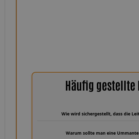
Leitung dauerhaft vor mechanischen Einflüssen, während
gleichbleibend präzise Bremsdruckübertragung sorgt – s
sind die Leitungen UV-, feuchtigkeits- und witterun
hitzebeständig von −75 °C bis +260 °C. Damit bleiben si
zuverlässig, sicher und nahezu wa
Häufig gestellte
Wie wird sichergestellt, dass die L
Wir verfügen über eine umfangreiche Datenbank aus über 30 Ja
Fahrzeugmodelle und Leitungsvarianten hinterlegt sind. Dabe
Warum sollte man eine Ummante
genau auf Fahrzeugparameter wie HSN 1844, TSN AKK sowi