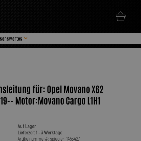
senswertes
hör
msleitung für: Opel Movano X62
19-- Motor:Movano Cargo L1H1
l
Auf Lager
Lieferzeit 1 - 3 Werktage
Artikelnummer#: spiegler_1453427