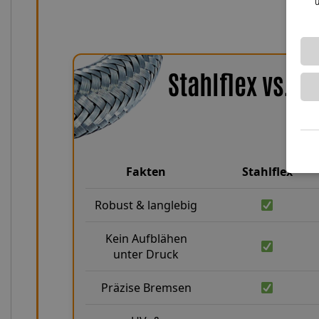
u
Stahlflex vs. 
Fakten
Stahlflex
Robust & langlebig
Kein Aufblähen
unter Druck
Präzise Bremsen