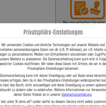
x-Bremsleitungen über Kupplungs-,
fertigten Sonderleitungen – werden in
sarbeit gefertigt. Firmengründer
nschlüsse für Stahlflex-Leitungen,
Bei uns erhalten Sie eine
 ließ diese patentieren – eine
oder ein Teilegutachte
Privatsphäre-Einstellungen
gt. Stahlflex-Leitungen sind aus dem
n. Für Fahrzeuge wie Opel Movano
0|2019–-, HSN 1844, TSN AKK) fertigen
Wir verwenden Cookies und ähnliche Technologien auf unserer Website und
f jedes Detail. Wir fertigen
rarbeiten personenbezogene Daten von dir (z.B. IP-Adresse), um z.B. Inhalte 
eigen zu personalisieren, Medien von Drittanbietern einzubinden oder Zugriffe
 Datenbank oder exakt nach Ihren
unsere Website zu analysieren. Die Datenverarbeitung kann auch erst in Folg
ht mehr“, finden wir eine Lösung.
gesetzter Cookies stattfinden. Wir teilen diese Daten mit Dritten, die wir in de
Fragen? Unser Team ist tä
rantieren wir kurze Lieferzeiten,
Privatsphäre-Einstellungen benennen.
per Telefon oder Mail für S
ngagiertes Team steht Ihnen täglich
 Datenverarbeitung kann mit deiner Einwilligung oder auf Basis eines berechti
Mit der Lothar Spiegler Kfz-Leitungen
eresses erfolgen, dem du in den Privatsphäre-Einstellungen widersprechen kan
utschen Hersteller, der sowohl
u hast das Recht, nicht einzuwilligen und deine Einwilligung zu einem später
eitpunkt zu ändern oder zu widerrufen. Weitere Informationen zur Verwendu
nderlösungen möglich macht –
deiner Daten findest du in unserer
Datenschutzerklärung
.
nschaft gefertigt.
 bist unter 16 Jahre alt? Leider darfst du diesem Service nicht selbst zustimm