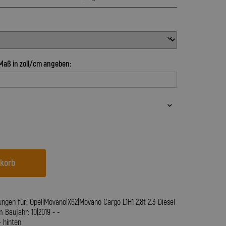
Maß in zoll/cm angeben:
nkorb
ngen für: Opel|Movano|X62|Movano Cargo L1H1 2,8t 2.3 Diesel
Baujahr: 10|2019 - -
+ hinten