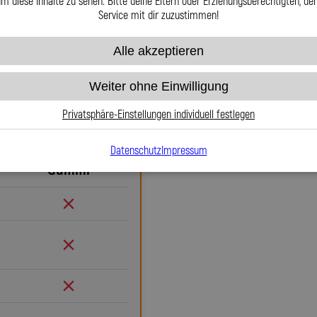
m diese Inhalte zu sehen. Bitte deine Eltern oder Erziehungsberechtigten, d
Service mit dir zuzustimmen!
Warum Stahlflex
Alle akzeptieren
Gummi
Wenn es um Sicherheit, Langlebig
Weiter ohne Einwilligung
Stahlflex-Bremsleitungen für O
Privatsphäre-Einstellungen individuell festlegen
Gummileitungen bieten sie ei
Druckpunkt und keine Ausdehn
Datenschutz
Impressum
Kontrolle. Das bedeutet mehr Si
Gummi
Teflon-Innenseele ist nicht 
Edelstahlgeflecht die Leitu
äußeren Einflüssen macht. Es
Beschädigungen – ein regelmä
nötig. Das spart Kosten und ver
ausjustierbaren, verdrehbaren A
Verlegung. Ob Sonderanfertigu
passgenau und präzise gefertigt.
Leitungen GmbH entscheiden Sie 