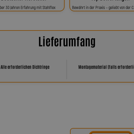
ber 30 Jahren Erfahrung mit Stahlflex
Bewährt in der Praxis – geliebt von der
Lieferumfang
Alle erforderlichen Dichtringe
Montagematerial (falls erforderli
har Spiegler?
ür höchste Qualität, Präzision und