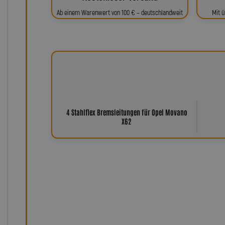
Ab einem Warenwert von 100 € – deutschlandweit
Mit ü
4 Stahlflex Bremsleitungen für Opel Movano
X62
Warum Leitungen von Lot
Der Name Lothar Spiegler steht seit über 35 Jahren f