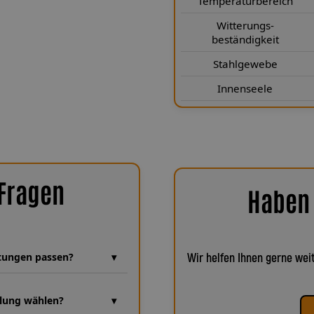
Temperaturbereich
 die Teflon®-Innenseele für eine
elbst nach vielen Jahren. Zudem
Witterungs-
beständigkeit
gsbeständig sowie kälte- und
e auch unter extremen Bedingungen
Stahlgewebe
rtungsfrei.
Innenseele
 Fragen
Haben 
eitungen passen?
Wir helfen Ihnen gerne weit
hren Erfahrung, in der unzählige
i achten wir bei jeder Fertigung
lung wählen?
e die Baujahre 10|2019–-, um