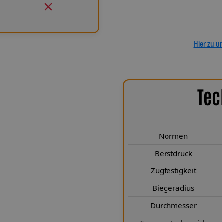
ein Pro
Hier zu u
Tec
chen Highlights
 erfüllen höchste technische
Normen
gt. Sie entsprechen den Normen
en deutlich. Mit einem Berstdruck
Berstdruck
s 249 Kp sind sie für extreme
Zugfestigkeit
 nur 25 mm sorgt für maximale
Biegeradius
sdurchmesser von 3,1 × 6,1 mm (mit
e Bauweise bei optimaler
Durchmesser
nach Luftfahrtnorm schützt die