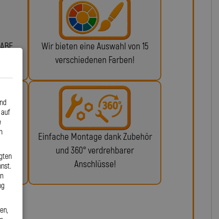
 ABE
Wir bieten eine Auswahl von 15
n!
verschiedenen Farben!
und
 auf
e
n
glich
Einfache Montage dank Zubehör
ie da.
und 360° verdrehbarer
gten
Anschlüsse!
nst.
en
ng
en,