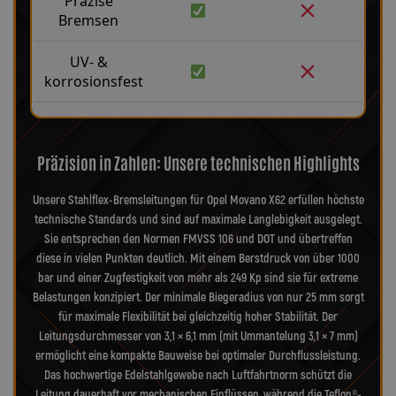
Präzise
Bremsen
UV- &
korrosionsfest
Präzision in Zahlen: Unsere technischen Highlights
Unsere Stahlflex-Bremsleitungen für Opel Movano X62 erfüllen höchste
technische Standards und sind auf maximale Langlebigkeit ausgelegt.
Sie entsprechen den Normen FMVSS 106 und DOT und übertreffen
diese in vielen Punkten deutlich. Mit einem Berstdruck von über 1000
bar und einer Zugfestigkeit von mehr als 249 Kp sind sie für extreme
Belastungen konzipiert. Der minimale Biegeradius von nur 25 mm sorgt
für maximale Flexibilität bei gleichzeitig hoher Stabilität. Der
Leitungsdurchmesser von 3,1 × 6,1 mm (mit Ummantelung 3,1 × 7 mm)
ermöglicht eine kompakte Bauweise bei optimaler Durchflussleistung.
Das hochwertige Edelstahlgewebe nach Luftfahrtnorm schützt die
Leitung dauerhaft vor mechanischen Einflüssen, während die Teflon®-