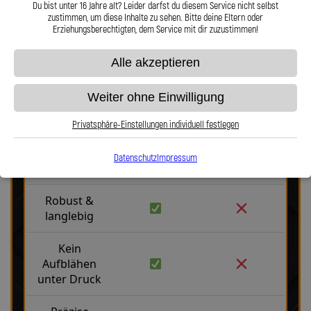
Du bist unter 16 Jahre alt? Leider darfst du diesem Service nicht selbst
Hier zu unserem Video „Stahlflex vs. Gummi“
zustimmen, um diese Inhalte zu sehen. Bitte deine Eltern oder
Erziehungsberechtigten, dem Service mit dir zuzustimmen!
Alle akzeptieren
Weiter ohne Einwilligung
Stahlflex vs. Gummi
Privatsphäre-Einstellungen individuell festlegen
Datenschutz
Impressum
Fakten
Stahlflex
Gummi
Robust &
langlebig
Kein
Aufblähen
unter Druck