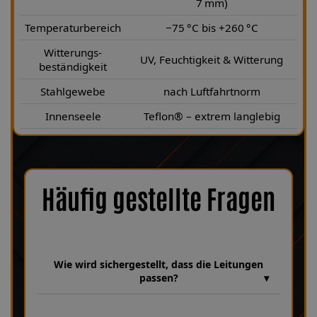
7 mm)
Temperaturbereich
−75 °C bis +260 °C
Witterungs-
UV, Feuchtigkeit & Witterung
beständigkeit
Stahlgewebe
nach Luftfahrtnorm
Innenseele
Teflon® – extrem langlebig
Häufig gestellte Fragen
Wie wird sichergestellt, dass die Leitungen
passen?
Wir verfügen über eine umfangreiche Datenbank aus über 30
Jahren Erfahrung, in der unzählige Fahrzeugmodelle und