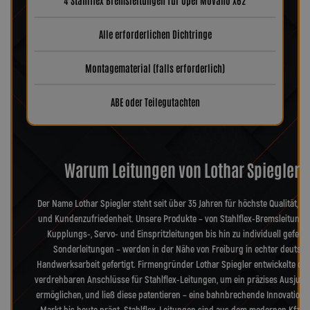
4 Stahlflex Bremsleitungen für Opel Movano X62
Alle erforderlichen Dichtringe
Montagematerial (falls erforderlich)
ABE oder Teilegutachten
Warum Leitungen von Lothar Spiegler?
Der Name Lothar Spiegler steht seit über 35 Jahren für höchste Qualität, Pr
und Kundenzufriedenheit. Unsere Produkte – von Stahlflex-Bremsleitunge
Kupplungs-, Servo- und Einspritzleitungen bis hin zu individuell geferti
Sonderleitungen – werden in der Nähe von Freiburg in echter deutsch
Handwerksarbeit gefertigt. Firmengründer Lothar Spiegler entwickelte die
verdrehbaren Anschlüsse für Stahlflex-Leitungen, um ein präzises Ausjusti
ermöglichen, und ließ diese patentieren – eine bahnbrechende Innovation, 