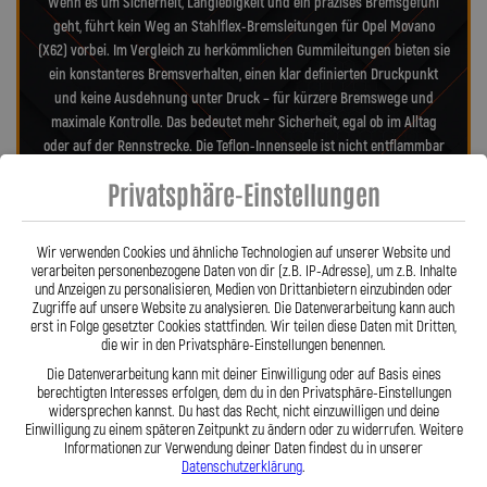
Wenn es um Sicherheit, Langlebigkeit und ein präzises Bremsgefühl
geht, führt kein Weg an Stahlflex-Bremsleitungen für Opel Movano
(X62) vorbei. Im Vergleich zu herkömmlichen Gummileitungen bieten sie
ein konstanteres Bremsverhalten, einen klar definierten Druckpunkt
und keine Ausdehnung unter Druck – für kürzere Bremswege und
maximale Kontrolle. Das bedeutet mehr Sicherheit, egal ob im Alltag
oder auf der Rennstrecke. Die Teflon-Innenseele ist nicht entflammbar
und hitzebeständig bis 260 °C, während das Edelstahlgeflecht die
Privatsphäre-Einstellungen
Leitungen nahezu wartungsfrei und unempfindlich gegenüber äußeren
Einflüssen macht. Es schützt zuverlässig vor Marderbissen, Witterung
und Beschädigungen – ein regelmäßiger Austausch wie bei
Wir verwenden Cookies und ähnliche Technologien auf unserer Website und
Gummileitungen ist nicht mehr nötig. Das spart Kosten und vermittelt
verarbeiten personenbezogene Daten von dir (z.B. IP-Adresse), um z.B. Inhalte
und Anzeigen zu personalisieren, Medien von Drittanbietern einzubinden oder
dauerhaft ein sicheres Gefühl beim Fahren. Unsere ausjustierbaren,
Zugriffe auf unsere Website zu analysieren. Die Datenverarbeitung kann auch
verdrehbaren Anschlüsse ermöglichen eine drallfreie und
erst in Folge gesetzter Cookies stattfinden. Wir teilen diese Daten mit Dritten,
spannungsfreie Verlegung. Ob Sonderanfertigung oder anbaufertiges
die wir in den Privatsphäre-Einstellungen benennen.
Stahlflex-Kit – jede Leitung wird passgenau und präzise gefertigt. Mit
Die Datenverarbeitung kann mit deiner Einwilligung oder auf Basis eines
den Stahlflex-Bremsleitungen von Lothar Spiegler Kfz-Leitungen GmbH
berechtigten Interesses erfolgen, dem du in den Privatsphäre-Einstellungen
entscheiden Sie sich für echte deutsche Qualität, höchste Sicherheit
widersprechen kannst. Du hast das Recht, nicht einzuwilligen und deine
Einwilligung zu einem späteren Zeitpunkt zu ändern oder zu widerrufen. Weitere
und ein Produkt, das hält, was es verspricht.
Informationen zur Verwendung deiner Daten findest du in unserer
Datenschutzerklärung
.