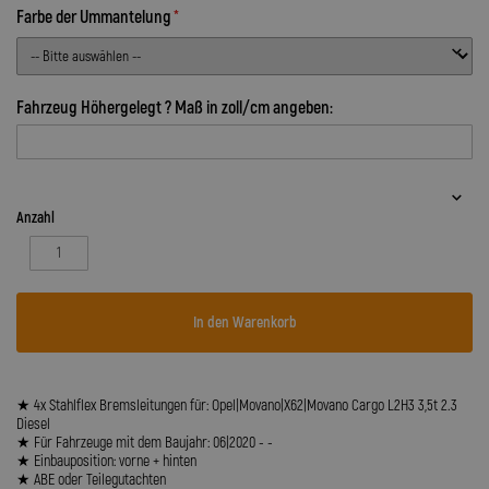
Farbe der Ummantelung
Fahrzeug Höhergelegt ? Maß in zoll/cm angeben:
Anzahl
In den Warenkorb
★ 4x Stahlflex Bremsleitungen für: Opel|Movano|X62|Movano Cargo L2H3 3,5t 2.3
Diesel
★ Für Fahrzeuge mit dem Baujahr: 06|2020 - -
★ Einbauposition: vorne + hinten
★ ABE oder Teilegutachten