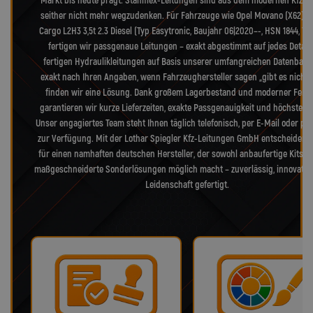
Markt bis heute prägt. Stahlflex-Leitungen sind aus dem modernen Kfz-B
seither nicht mehr wegzudenken. Für Fahrzeuge wie Opel Movano (X62) 
Cargo L2H3 3,5t 2.3 Diesel (Typ Easytronic, Baujahr 06|2020–-, HSN 1844, T
fertigen wir passgenaue Leitungen – exakt abgestimmt auf jedes Detail.
fertigen Hydraulikleitungen auf Basis unserer umfangreichen Datenbank
exakt nach Ihren Angaben, wenn Fahrzeughersteller sagen „gibt es nicht 
finden wir eine Lösung. Dank großem Lagerbestand und moderner Fert
garantieren wir kurze Lieferzeiten, exakte Passgenauigkeit und höchste Qua
Unser engagiertes Team steht Ihnen täglich telefonisch, per E-Mail oder pe
zur Verfügung. Mit der Lothar Spiegler Kfz-Leitungen GmbH entscheiden S
für einen namhaften deutschen Hersteller, der sowohl anbaufertige Kits a
maßgeschneiderte Sonderlösungen möglich macht – zuverlässig, innovativ
Leidenschaft gefertigt.