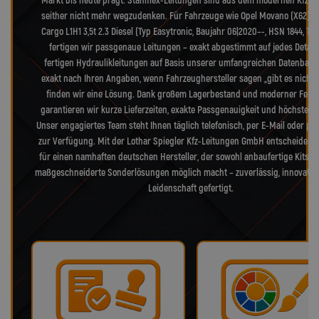
Markt bis heute prägt. Stahlflex-Leitungen sind aus dem modernen Kfz-B
seither nicht mehr wegzudenken. Für Fahrzeuge wie Opel Movano (X62) 
Cargo L1H1 3,5t 2.3 Diesel (Typ Easytronic, Baujahr 06|2020–-, HSN 1844, TS
fertigen wir passgenaue Leitungen – exakt abgestimmt auf jedes Detail.
fertigen Hydraulikleitungen auf Basis unserer umfangreichen Datenbank
exakt nach Ihren Angaben, wenn Fahrzeughersteller sagen „gibt es nicht 
finden wir eine Lösung. Dank großem Lagerbestand und moderner Fert
garantieren wir kurze Lieferzeiten, exakte Passgenauigkeit und höchste Qua
Unser engagiertes Team steht Ihnen täglich telefonisch, per E-Mail oder pe
zur Verfügung. Mit der Lothar Spiegler Kfz-Leitungen GmbH entscheiden S
für einen namhaften deutschen Hersteller, der sowohl anbaufertige Kits a
maßgeschneiderte Sonderlösungen möglich macht – zuverlässig, innovativ
Leidenschaft gefertigt.