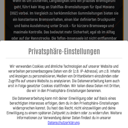
Wenn es um Sicherheit, Langlebigkeit und ein präzises Bremsgefühl
geht, führt kein Weg an Stahlflex-Bremsleitungen für Opel Movano
(X62) vorbei. Im Vergleich zu herkömmlichen Gummileitungen bieten sie
ein konstanteres Bremsverhalten, einen klar definierten Druckpunkt
und keine Ausdehnung unter Druck – für kürzere Bremswege und
maximale Kontrolle. Das bedeutet mehr Sicherheit, egal ob im Alltag
oder auf der Rennstrecke. Die Teflon-Innenseele ist nicht entflammbar
und hitzebeständig bis 260 °C, während das Edelstahlgeflecht die
Privatsphäre-Einstellungen
Leitungen nahezu wartungsfrei und unempfindlich gegenüber äußeren
Einflüssen macht. Es schützt zuverlässig vor Marderbissen, Witterung
und Beschädigungen – ein regelmäßiger Austausch wie bei
Wir verwenden Cookies und ähnliche Technologien auf unserer Website und
Gummileitungen ist nicht mehr nötig. Das spart Kosten und vermittelt
verarbeiten personenbezogene Daten von dir (z.B. IP-Adresse), um z.B. Inhalte
und Anzeigen zu personalisieren, Medien von Drittanbietern einzubinden oder
dauerhaft ein sicheres Gefühl beim Fahren. Unsere ausjustierbaren,
Zugriffe auf unsere Website zu analysieren. Die Datenverarbeitung kann auch
verdrehbaren Anschlüsse ermöglichen eine drallfreie und
erst in Folge gesetzter Cookies stattfinden. Wir teilen diese Daten mit Dritten,
spannungsfreie Verlegung. Ob Sonderanfertigung oder anbaufertiges
die wir in den Privatsphäre-Einstellungen benennen.
Stahlflex-Kit – jede Leitung wird passgenau und präzise gefertigt. Mit
Die Datenverarbeitung kann mit deiner Einwilligung oder auf Basis eines
den Stahlflex-Bremsleitungen von Lothar Spiegler Kfz-Leitungen GmbH
berechtigten Interesses erfolgen, dem du in den Privatsphäre-Einstellungen
entscheiden Sie sich für echte deutsche Qualität, höchste Sicherheit
widersprechen kannst. Du hast das Recht, nicht einzuwilligen und deine
Einwilligung zu einem späteren Zeitpunkt zu ändern oder zu widerrufen. Weitere
und ein Produkt, das hält, was es verspricht.
Informationen zur Verwendung deiner Daten findest du in unserer
Datenschutzerklärung
.