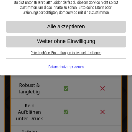
Du bist unter 16 Jahre alt? Leider darfst du diesem Service nicht selbst
Hier zu unserem Video „Stahlflex vs. Gummi“
zustimmen, um diese Inhalte zu sehen. Bitte deine Eltern oder
Erziehungsberechtigten, dem Service mit dir zuzustimmen!
Alle akzeptieren
Weiter ohne Einwilligung
Stahlflex vs. Gummi
Privatsphäre-Einstellungen individuell festlegen
Datenschutz
Impressum
Fakten
Stahlflex
Gummi
Robust &
langlebig
Kein
Aufblähen
unter Druck