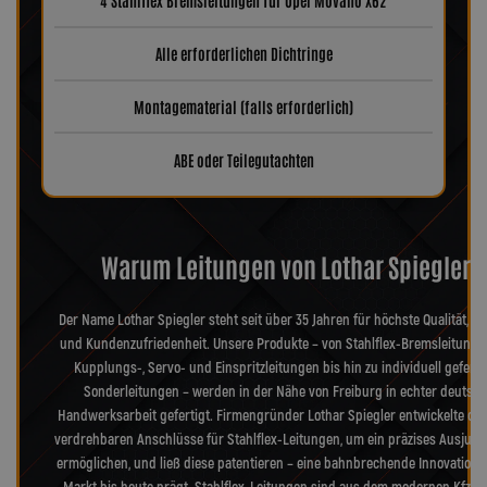
4 Stahlflex Bremsleitungen für Opel Movano X62
Alle erforderlichen Dichtringe
Montagematerial (falls erforderlich)
ABE oder Teilegutachten
Warum Leitungen von Lothar Spiegler?
Der Name Lothar Spiegler steht seit über 35 Jahren für höchste Qualität, Pr
und Kundenzufriedenheit. Unsere Produkte – von Stahlflex-Bremsleitunge
Kupplungs-, Servo- und Einspritzleitungen bis hin zu individuell geferti
Sonderleitungen – werden in der Nähe von Freiburg in echter deutsch
Handwerksarbeit gefertigt. Firmengründer Lothar Spiegler entwickelte die
verdrehbaren Anschlüsse für Stahlflex-Leitungen, um ein präzises Ausjusti
ermöglichen, und ließ diese patentieren – eine bahnbrechende Innovation, 