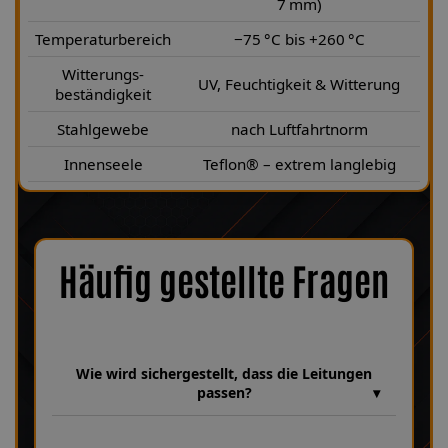
7 mm)
Temperaturbereich
−75 °C bis +260 °C
Witterungs-
UV, Feuchtigkeit & Witterung
beständigkeit
Stahlgewebe
nach Luftfahrtnorm
Innenseele
Teflon® – extrem langlebig
Häufig gestellte Fragen
Wie wird sichergestellt, dass die Leitungen
passen?
Wir verfügen über eine umfangreiche Datenbank aus über 30
Jahren Erfahrung, in der unzählige Fahrzeugmodelle und