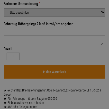
Farbe der Ummantelung
Fahrzeug Höhergelegt ? Maß in zoll/cm angeben:
Anzahl
In den Warenkorb
★ 4x Stahlflex Bremsleitungen für: Opel|Movano|X62|Movano Cargo L1H1 3,5t 2.3
Diesel
★ Für Fahrzeuge mit dem Baujahr: 06|2020 - -
★ Einbauposition: vorne + hinten
★ ABE oder Teilegutachten