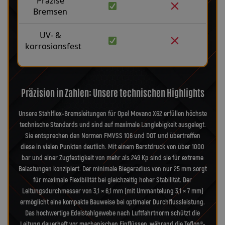
Präzise
Bremsen
UV- &
korrosionsfest
Präzision in Zahlen: Unsere technischen Highlights
Unsere Stahlflex-Bremsleitungen für Opel Movano X62 erfüllen höchste
technische Standards und sind auf maximale Langlebigkeit ausgelegt.
Sie entsprechen den Normen FMVSS 106 und DOT und übertreffen
diese in vielen Punkten deutlich. Mit einem Berstdruck von über 1000
bar und einer Zugfestigkeit von mehr als 249 Kp sind sie für extreme
Belastungen konzipiert. Der minimale Biegeradius von nur 25 mm sorgt
für maximale Flexibilität bei gleichzeitig hoher Stabilität. Der
Leitungsdurchmesser von 3,1 × 6,1 mm (mit Ummantelung 3,1 × 7 mm)
ermöglicht eine kompakte Bauweise bei optimaler Durchflussleistung.
Das hochwertige Edelstahlgewebe nach Luftfahrtnorm schützt die
Leitung dauerhaft vor mechanischen Einflüssen, während die Teflon®-