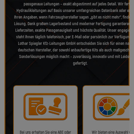
passgenaue Leitungen – exakt abgestimmt auf jedes Detail. Wir fertig
Hydraulikleitungen auf Basis unserer umfangreichen Datenbank oder exak
Ihren Angaben, wenn Fahrzeughersteller sagen „gibt es nicht mehr“, finden 
Lösung. Dank großem Lagerbestand und moderner Fertigung garantieren w
Lieferzeiten, exakte Passgenauigkeit und höchste Qualität. Unser engagiert
steht Ihnen täglich telefonisch, per E-Mail oder persönlich zur Verfügung. 
Lothar Spiegler Kfz-Leitungen GmbH entscheiden Sie sich für einen nam
deutschen Hersteller, der sowohl anbaufertige Kits als auch maßgeschne
Sonderlösungen möglich macht – zuverlässig, innovativ und mit Leidens
gefertigt.
Bei uns erhalten Sie eine ABE oder
Wir bieten eine Auswahl von