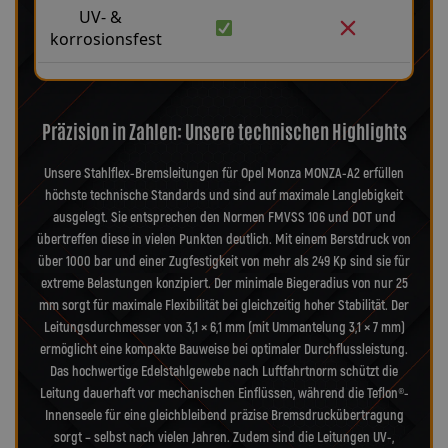
UV- &
korrosionsfest
Präzision in Zahlen: Unsere technischen Highlights
Unsere Stahlflex-Bremsleitungen für Opel Monza MONZA-A2 erfüllen
höchste technische Standards und sind auf maximale Langlebigkeit
ausgelegt. Sie entsprechen den Normen FMVSS 106 und DOT und
übertreffen diese in vielen Punkten deutlich. Mit einem Berstdruck von
über 1000 bar und einer Zugfestigkeit von mehr als 249 Kp sind sie für
extreme Belastungen konzipiert. Der minimale Biegeradius von nur 25
mm sorgt für maximale Flexibilität bei gleichzeitig hoher Stabilität. Der
Leitungsdurchmesser von 3,1 × 6,1 mm (mit Ummantelung 3,1 × 7 mm)
ermöglicht eine kompakte Bauweise bei optimaler Durchflussleistung.
Das hochwertige Edelstahlgewebe nach Luftfahrtnorm schützt die
Leitung dauerhaft vor mechanischen Einflüssen, während die Teflon®-
Innenseele für eine gleichbleibend präzise Bremsdruckübertragung
sorgt – selbst nach vielen Jahren. Zudem sind die Leitungen UV-,