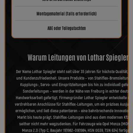
Montagematerial (falls erforderlich)
ABE oder Teilegutachten
Warum Leitungen von Lothar Spiegler?
Der Name Lothar Spiegler steht seit über 35 Jahren für höchste Qualität, Pr
und Kundenzufriedenheit. Unsere Produkte – von Stahlflex-Bremsleitunge
Kupplungs-, Servo- und Einspritzleitungen bis hin zu individuell geferti
Sonderleitungen – werden in der Nähe von Freiburg in echter deutsch
Handwerksarbeit gefertigt. Firmengründer Lothar Spiegler entwickelte die
verdrehbaren Anschlüsse für Stahlflex-Leitungen, um ein präzises Ausjusti
ermöglichen, und ließ diese patentieren – eine bahnbrechende Innovation, 
Markt bis heute prägt. Stahlflex-Leitungen sind aus dem modernen Kfz-B
seither nicht mehr wegzudenken. Für Fahrzeuge wie Opel Monza (MONZ
Monza 2.2i (Typ C, Baujahr 11|1982–09|1984, HSN 0039, TSN 634) fertigen 