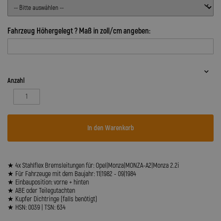
Fahrzeug Höhergelegt ? Maß in zoll/cm angeben:
Anzahl
In den Warenkorb
★ 4x Stahlflex Bremsleitungen für: Opel|Monza|MONZA-A2|Monza 2.2i
★ Für Fahrzeuge mit dem Baujahr: 11|1982 - 09|1984
★ Einbauposition: vorne + hinten
★ ABE oder Teilegutachten
★ Kupfer Dichtringe (falls benötigt)
★ HSN: 0039 | TSN: 634