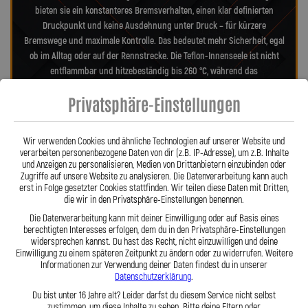
bieten sie ein konstanteres Bremsverhalten, einen klar definierten
Druckpunkt und keine Ausdehnung unter Druck – für kürzere
Bremswege und maximale Kontrolle. Das bedeutet mehr Sicherheit, egal
ob im Alltag oder auf der Rennstrecke. Die Teflon-Innenseele ist nicht
entflammbar und hitzebeständig bis 260 °C, während das
Edelstahlgeflecht die Leitungen nahezu wartungsfrei und
Privatsphäre-Einstellungen
unempfindlich gegenüber äußeren Einflüssen macht. Es schützt
zuverlässig vor Marderbissen, Witterung und Beschädigungen – ein
regelmäßiger Austausch wie bei Gummileitungen ist nicht mehr nötig.
Wir verwenden Cookies und ähnliche Technologien auf unserer Website und
Das spart Kosten und vermittelt dauerhaft ein sicheres Gefühl beim
verarbeiten personenbezogene Daten von dir (z.B. IP-Adresse), um z.B. Inhalte
Fahren. Unsere ausjustierbaren, verdrehbaren Anschlüsse ermöglichen
und Anzeigen zu personalisieren, Medien von Drittanbietern einzubinden oder
Zugriffe auf unsere Website zu analysieren. Die Datenverarbeitung kann auch
eine drallfreie und spannungsfreie Verlegung. Ob Sonderanfertigung
erst in Folge gesetzter Cookies stattfinden. Wir teilen diese Daten mit Dritten,
oder anbaufertiges Stahlflex-Kit – jede Leitung wird passgenau und
die wir in den Privatsphäre-Einstellungen benennen.
präzise gefertigt. Mit den Stahlflex-Bremsleitungen von Lothar Spiegler
Die Datenverarbeitung kann mit deiner Einwilligung oder auf Basis eines
Kfz-Leitungen GmbH entscheiden Sie sich für echte deutsche Qualität,
berechtigten Interesses erfolgen, dem du in den Privatsphäre-Einstellungen
höchste Sicherheit und ein Produkt, das hält, was es verspricht.
widersprechen kannst. Du hast das Recht, nicht einzuwilligen und deine
Einwilligung zu einem späteren Zeitpunkt zu ändern oder zu widerrufen. Weitere
Informationen zur Verwendung deiner Daten findest du in unserer
Datenschutzerklärung
.
Hier zu unserem Video „Stahlflex vs. Gummi“
Du bist unter 16 Jahre alt? Leider darfst du diesem Service nicht selbst
zustimmen, um diese Inhalte zu sehen. Bitte deine Eltern oder