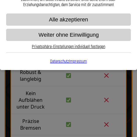
Erziehungsberechtigten, dem Service mit dir zuzustimmen!
Alle akzeptieren
Weiter ohne Einwilligung
Stahlflex vs. Gummi
Privatsphäre-Einstellungen individuell festlegen
Fakten
Stahlflex
Gummi
Datenschutz
Impressum
Robust &
langlebig
Kein
Aufblähen
unter Druck
Präzise
Bremsen