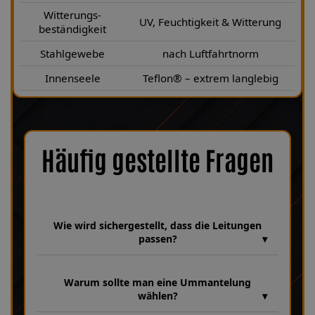
Witterungs-
UV, Feuchtigkeit & Witterung
beständigkeit
Stahlgewebe
nach Luftfahrtnorm
Innenseele
Teflon® – extrem langlebig
Häufig gestellte Fragen
Wie wird sichergestellt, dass die Leitungen
passen?
Wir verfügen über eine umfangreiche Datenbank aus über 30
Jahren Erfahrung, in der unzählige Fahrzeugmodelle und
Warum sollte man eine Ummantelung
Leitungsvarianten hinterlegt sind. Dabei achten wir bei jeder
wählen?
Fertigung genau auf Fahrzeugparameter wie HSN 0039, TSN
634 sowie die Baujahre 11|1982–09|1984, um sicherzustellen,