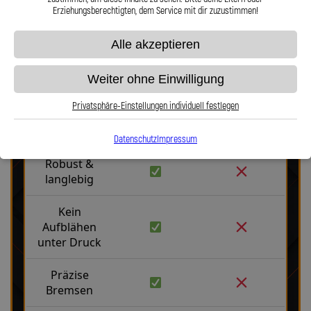
Erziehungsberechtigten, dem Service mit dir zuzustimmen!
Alle akzeptieren
Weiter ohne Einwilligung
Stahlflex vs. Gummi
Privatsphäre-Einstellungen individuell festlegen
Fakten
Stahlflex
Gummi
Datenschutz
Impressum
Robust &
langlebig
Kein
Aufblähen
unter Druck
Präzise
Bremsen