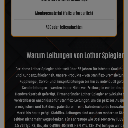
Montagematerial (falls erforderlich)
ABE oder Teilegutachten
Warum Leitungen von Lothar Spiegler?
Der Name Lothar Spiegler steht seit über 35 Jahren für höchste Qualität, Pr
und Kundenzufriedenheit. Unsere Produkte – von Stahlflex-Bremsleitunge
Kupplungs-, Servo- und Einspritzleitungen bis hin zu individuell geferti
Sonderleitungen – werden in der Nähe von Freiburg in echter deutsch
Handwerksarbeit gefertigt. Firmengründer Lothar Spiegler entwickelte die
verdrehbaren Anschlüsse für Stahlflex-Leitungen, um ein präzises Ausjusti
ermöglichen, und ließ diese patentieren – eine bahnbrechende Innovation, 
Markt bis heute prägt. Stahlflex-Leitungen sind aus dem modernen Kfz-B
seither nicht mehr wegzudenken. Für Fahrzeuge wie Opel Monterey (UBS) 
3.5 V6 (Typ RS, Baujahr 04|1998–05|1999, HSN 7115, TSN 314) fertigen wir pa