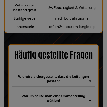
Witterungs-
UV, Feuchtigkeit & Witterung
beständigkeit
Stahlgewebe
nach Luftfahrtnorm
Innenseele
Teflon® – extrem langlebig
Häufig gestellte Fragen
Wie wird sichergestellt, dass die Leitungen
passen?
Wir verfügen über eine umfangreiche Datenbank aus über 30
Jahren Erfahrung, in der unzählige Fahrzeugmodelle und
Warum sollte man eine Ummantelung
Leitungsvarianten hinterlegt sind. Dabei achten wir bei jeder
wählen?
Fertigung genau auf Fahrzeugparameter wie HSN 7115, TSN 314
sowie die Baujahre 04|1998–05|1999, um sicherzustellen, dass