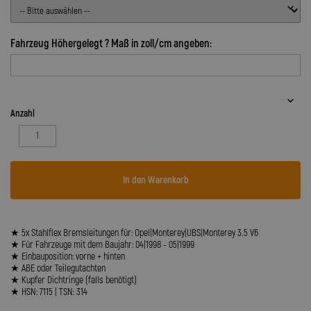
Fahrzeug Höhergelegt ? Maß in zoll/cm angeben:
Anzahl
In den Warenkorb
★ 5x Stahlflex Bremsleitungen für: Opel|Monterey|UBS|Monterey 3.5 V6
★ Für Fahrzeuge mit dem Baujahr: 04|1998 - 05|1999
★ Einbauposition: vorne + hinten
★ ABE oder Teilegutachten
★ Kupfer Dichtringe (falls benötigt)
★ HSN: 7115 | TSN: 314