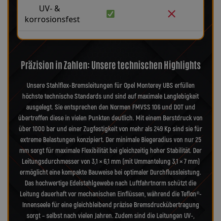
UV- &
korrosionsfest
Präzision in Zahlen: Unsere technischen Highlights
Unsere Stahlflex-Bremsleitungen für Opel Monterey UBS erfüllen
höchste technische Standards und sind auf maximale Langlebigkeit
ausgelegt. Sie entsprechen den Normen FMVSS 106 und DOT und
übertreffen diese in vielen Punkten deutlich. Mit einem Berstdruck von
über 1000 bar und einer Zugfestigkeit von mehr als 249 Kp sind sie für
extreme Belastungen konzipiert. Der minimale Biegeradius von nur 25
mm sorgt für maximale Flexibilität bei gleichzeitig hoher Stabilität. Der
Leitungsdurchmesser von 3,1 × 6,1 mm (mit Ummantelung 3,1 × 7 mm)
ermöglicht eine kompakte Bauweise bei optimaler Durchflussleistung.
Das hochwertige Edelstahlgewebe nach Luftfahrtnorm schützt die
Leitung dauerhaft vor mechanischen Einflüssen, während die Teflon®-
Innenseele für eine gleichbleibend präzise Bremsdruckübertragung
sorgt – selbst nach vielen Jahren. Zudem sind die Leitungen UV-,