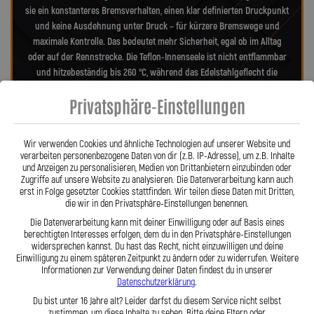
sie ein konstanteres Bremsverhalten, einen klar definierten Druckpunkt
und keine Ausdehnung unter Druck – für kürzere Bremswege und
maximale Kontrolle. Das bedeutet mehr Sicherheit, egal ob im Alltag
oder auf der Rennstrecke. Die Teflon-Innenseele ist nicht entflammbar
und hitzebeständig bis 260 °C, während das Edelstahlgeflecht die
Leitungen nahezu wartungsfrei und unempfindlich gegenüber äußeren
Privatsphäre-Einstellungen
Einflüssen macht. Es schützt zuverlässig vor Marderbissen, Witterung
und Beschädigungen – ein regelmäßiger Austausch wie bei
Gummileitungen ist nicht mehr nötig. Das spart Kosten und vermittelt
Wir verwenden Cookies und ähnliche Technologien auf unserer Website und
dauerhaft ein sicheres Gefühl beim Fahren. Unsere ausjustierbaren,
verarbeiten personenbezogene Daten von dir (z.B. IP-Adresse), um z.B. Inhalte
verdrehbaren Anschlüsse ermöglichen eine drallfreie und
und Anzeigen zu personalisieren, Medien von Drittanbietern einzubinden oder
Zugriffe auf unsere Website zu analysieren. Die Datenverarbeitung kann auch
spannungsfreie Verlegung. Ob Sonderanfertigung oder anbaufertiges
erst in Folge gesetzter Cookies stattfinden. Wir teilen diese Daten mit Dritten,
Stahlflex-Kit – jede Leitung wird passgenau und präzise gefertigt. Mit
die wir in den Privatsphäre-Einstellungen benennen.
den Stahlflex-Bremsleitungen von Lothar Spiegler Kfz-Leitungen GmbH
Die Datenverarbeitung kann mit deiner Einwilligung oder auf Basis eines
entscheiden Sie sich für echte deutsche Qualität, höchste Sicherheit
berechtigten Interesses erfolgen, dem du in den Privatsphäre-Einstellungen
und ein Produkt, das hält, was es verspricht.
widersprechen kannst. Du hast das Recht, nicht einzuwilligen und deine
Einwilligung zu einem späteren Zeitpunkt zu ändern oder zu widerrufen. Weitere
Informationen zur Verwendung deiner Daten findest du in unserer
Datenschutzerklärung
.
Hier zu unserem Video „Stahlflex vs. Gummi“
Du bist unter 16 Jahre alt? Leider darfst du diesem Service nicht selbst
zustimmen, um diese Inhalte zu sehen. Bitte deine Eltern oder