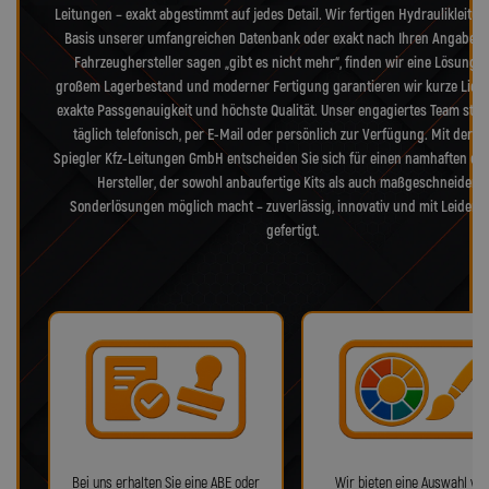
Leitungen – exakt abgestimmt auf jedes Detail. Wir fertigen Hydraulikleitu
Basis unserer umfangreichen Datenbank oder exakt nach Ihren Angaben
Fahrzeughersteller sagen „gibt es nicht mehr“, finden wir eine Lösung. 
großem Lagerbestand und moderner Fertigung garantieren wir kurze Liefer
exakte Passgenauigkeit und höchste Qualität. Unser engagiertes Team steh
täglich telefonisch, per E-Mail oder persönlich zur Verfügung. Mit der L
Spiegler Kfz-Leitungen GmbH entscheiden Sie sich für einen namhaften de
Hersteller, der sowohl anbaufertige Kits als auch maßgeschneiderte
Sonderlösungen möglich macht – zuverlässig, innovativ und mit Leidens
gefertigt.
Bei uns erhalten Sie eine ABE oder
Wir bieten eine Auswahl von