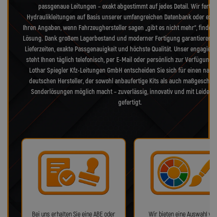
passgenaue Leitungen – exakt abgestimmt auf jedes Detail. Wir fertig
Hydraulikleitungen auf Basis unserer umfangreichen Datenbank oder exak
Ihren Angaben, wenn Fahrzeughersteller sagen „gibt es nicht mehr“, finden 
Lösung. Dank großem Lagerbestand und moderner Fertigung garantieren w
Lieferzeiten, exakte Passgenauigkeit und höchste Qualität. Unser engagiert
steht Ihnen täglich telefonisch, per E-Mail oder persönlich zur Verfügung. 
Lothar Spiegler Kfz-Leitungen GmbH entscheiden Sie sich für einen nam
deutschen Hersteller, der sowohl anbaufertige Kits als auch maßgeschne
Sonderlösungen möglich macht – zuverlässig, innovativ und mit Leidens
gefertigt.
Bei uns erhalten Sie eine ABE oder
Wir bieten eine Auswahl von