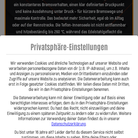
ein konstanteres Bremsverhalten, einen klar definierten Druckpunkt
und keine Ausdehnung unter Druck – für kürzere Bremswege und
maximale Kontrolle. Das bedeutet mehr Sicherheit, egal ob im Alltag
oder auf der Rennstrecke. Die Teflon-Innenseele ist nicht entflammbar
und hitzebeständig bis 260 °C, während das Edelstahlgeflecht die
Leitungen nahezu wartungsfrei und unempfindlich gegenüber äußeren
Privatsphäre-Einstellungen
Einflüssen macht. Es schützt zuverlässig vor Marderbissen, Witterung
und Beschädigungen – ein regelmäßiger Austausch wie bei
Gummileitungen ist nicht mehr nötig. Das spart Kosten und vermittelt
Wir verwenden Cookies und ähnliche Technologien auf unserer Website und
dauerhaft ein sicheres Gefühl beim Fahren. Unsere ausjustierbaren,
verarbeiten personenbezogene Daten von dir (z.B. IP-Adresse), um z.B. Inhalte
verdrehbaren Anschlüsse ermöglichen eine drallfreie und
und Anzeigen zu personalisieren, Medien von Drittanbietern einzubinden oder
Zugriffe auf unsere Website zu analysieren. Die Datenverarbeitung kann auch
spannungsfreie Verlegung. Ob Sonderanfertigung oder anbaufertiges
erst in Folge gesetzter Cookies stattfinden. Wir teilen diese Daten mit Dritten,
Stahlflex-Kit – jede Leitung wird passgenau und präzise gefertigt. Mit
die wir in den Privatsphäre-Einstellungen benennen.
den Stahlflex-Bremsleitungen von Lothar Spiegler Kfz-Leitungen GmbH
Die Datenverarbeitung kann mit deiner Einwilligung oder auf Basis eines
entscheiden Sie sich für echte deutsche Qualität, höchste Sicherheit
berechtigten Interesses erfolgen, dem du in den Privatsphäre-Einstellungen
und ein Produkt, das hält, was es verspricht.
widersprechen kannst. Du hast das Recht, nicht einzuwilligen und deine
Einwilligung zu einem späteren Zeitpunkt zu ändern oder zu widerrufen. Weitere
Informationen zur Verwendung deiner Daten findest du in unserer
Datenschutzerklärung
.
Hier zu unserem Video „Stahlflex vs. Gummi“
Du bist unter 16 Jahre alt? Leider darfst du diesem Service nicht selbst
zustimmen, um diese Inhalte zu sehen. Bitte deine Eltern oder