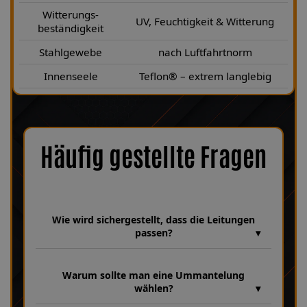
Witterungs-
UV, Feuchtigkeit & Witterung
beständigkeit
Stahlgewebe
nach Luftfahrtnorm
Innenseele
Teflon® – extrem langlebig
Häufig gestellte Fragen
Wie wird sichergestellt, dass die Leitungen
passen?
Wir verfügen über eine umfangreiche Datenbank aus über 30
Jahren Erfahrung, in der unzählige Fahrzeugmodelle und
Warum sollte man eine Ummantelung
Leitungsvarianten hinterlegt sind. Dabei achten wir bei jeder
wählen?
Fertigung genau auf Fahrzeugparameter wie HSN 8252, TSN
458 sowie die Baujahre 01|2007–07|2009, um sicherzustellen,