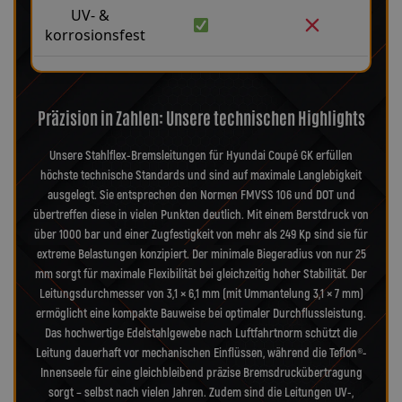
UV- &
korrosionsfest
Präzision in Zahlen: Unsere technischen Highlights
Unsere Stahlflex-Bremsleitungen für Hyundai Coupé GK erfüllen
höchste technische Standards und sind auf maximale Langlebigkeit
ausgelegt. Sie entsprechen den Normen FMVSS 106 und DOT und
übertreffen diese in vielen Punkten deutlich. Mit einem Berstdruck von
über 1000 bar und einer Zugfestigkeit von mehr als 249 Kp sind sie für
extreme Belastungen konzipiert. Der minimale Biegeradius von nur 25
mm sorgt für maximale Flexibilität bei gleichzeitig hoher Stabilität. Der
Leitungsdurchmesser von 3,1 × 6,1 mm (mit Ummantelung 3,1 × 7 mm)
ermöglicht eine kompakte Bauweise bei optimaler Durchflussleistung.
Das hochwertige Edelstahlgewebe nach Luftfahrtnorm schützt die
Leitung dauerhaft vor mechanischen Einflüssen, während die Teflon®-
Innenseele für eine gleichbleibend präzise Bremsdruckübertragung
sorgt – selbst nach vielen Jahren. Zudem sind die Leitungen UV-,