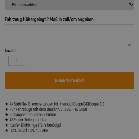
Fahrzeug Höhergelegt ? Maß in zoll/cm angeben:
Anzahl
In den Warenkorb
★ 4x Stahlflex Bremsleitungen für: Hyundai|Coupé|GK|Coupé 2.0
★ Für Fahrzeuge mit dem Baujahr: 01|2007 - 07|2009
★ Einbauposition: vorne + hinten
★ ABE oder Teilegutachten
★ Kupfer Dichtringe (falls benötigt)
★ HSN: 8252 | TSN: 458 ABR