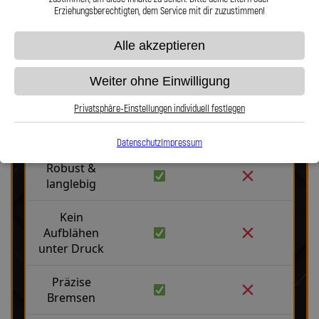
Erziehungsberechtigten, dem Service mit dir zuzustimmen!
Alle akzeptieren
Weiter ohne Einwilligung
Stahlflex vs. Gummi
Privatsphäre-Einstellungen individuell festlegen
Fakten
Stahlflex
Gummi
Datenschutz
Impressum
Robust &
langlebig
Kein
Aufblähen
unter Druck
Präzise
Bremsen