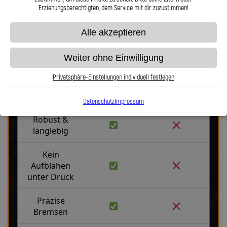
Erziehungsberechtigten, dem Service mit dir zuzustimmen!
Alle akzeptieren
Weiter ohne Einwilligung
Stahlflex vs. Gummi
Privatsphäre-Einstellungen individuell festlegen
Fakten
Stahlflex
Gummi
Datenschutz
Impressum
Robust &
langlebig
Kein
Aufblähen
unter Druck
Präzise
Bremsen