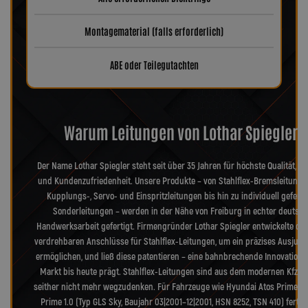
Montagematerial (falls erforderlich)
ABE oder Teilegutachten
Warum Leitungen von Lothar Spiegler?
Der Name Lothar Spiegler steht seit über 35 Jahren für höchste Qualität, Pr
und Kundenzufriedenheit. Unsere Produkte – von Stahlflex-Bremsleitunge
Kupplungs-, Servo- und Einspritzleitungen bis hin zu individuell geferti
Sonderleitungen – werden in der Nähe von Freiburg in echter deutsch
Handwerksarbeit gefertigt. Firmengründer Lothar Spiegler entwickelte die
verdrehbaren Anschlüsse für Stahlflex-Leitungen, um ein präzises Ausjusti
ermöglichen, und ließ diese patentieren – eine bahnbrechende Innovation, 
Markt bis heute prägt. Stahlflex-Leitungen sind aus dem modernen Kfz-B
seither nicht mehr wegzudenken. Für Fahrzeuge wie Hyundai Atos Prime (M
Prime 1.0 (Typ GLS Sky, Baujahr 03|2001–12|2001, HSN 8252, TSN 410) fertig