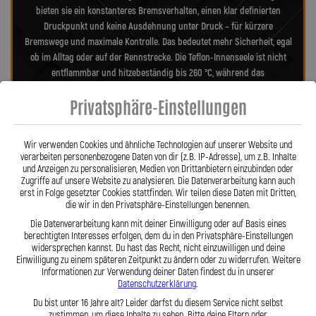
bieten sie ein konstanteres Bremsverhalten, einen klar definierten
Druckpunkt und keine Ausdehnung unter Druck – für kürzere
Bremswege und maximale Kontrolle. Das bedeutet mehr Sicherheit, egal
ob im Alltag oder auf der Rennstrecke. Die Teflon-Innenseele ist nicht
entflammbar und hitzebeständig bis 260 °C, während das
Edelstahlgeflecht die Leitungen nahezu wartungsfrei und
Privatsphäre-Einstellungen
unempfindlich gegenüber äußeren Einflüssen macht. Es schützt
zuverlässig vor Marderbissen, Witterung und Beschädigungen – ein
regelmäßiger Austausch wie bei Gummileitungen ist nicht mehr nötig.
Wir verwenden Cookies und ähnliche Technologien auf unserer Website und
Das spart Kosten und vermittelt dauerhaft ein sicheres Gefühl beim
verarbeiten personenbezogene Daten von dir (z.B. IP-Adresse), um z.B. Inhalte
Fahren. Unsere ausjustierbaren, verdrehbaren Anschlüsse ermöglichen
und Anzeigen zu personalisieren, Medien von Drittanbietern einzubinden oder
Zugriffe auf unsere Website zu analysieren. Die Datenverarbeitung kann auch
eine drallfreie und spannungsfreie Verlegung. Ob Sonderanfertigung
erst in Folge gesetzter Cookies stattfinden. Wir teilen diese Daten mit Dritten,
oder anbaufertiges Stahlflex-Kit – jede Leitung wird passgenau und
die wir in den Privatsphäre-Einstellungen benennen.
präzise gefertigt. Mit den Stahlflex-Bremsleitungen von Lothar Spiegler
Die Datenverarbeitung kann mit deiner Einwilligung oder auf Basis eines
Kfz-Leitungen GmbH entscheiden Sie sich für echte deutsche Qualität,
berechtigten Interesses erfolgen, dem du in den Privatsphäre-Einstellungen
höchste Sicherheit und ein Produkt, das hält, was es verspricht.
widersprechen kannst. Du hast das Recht, nicht einzuwilligen und deine
Einwilligung zu einem späteren Zeitpunkt zu ändern oder zu widerrufen. Weitere
Informationen zur Verwendung deiner Daten findest du in unserer
Datenschutzerklärung
.
Hier zu unserem Video „Stahlflex vs. Gummi“
Du bist unter 16 Jahre alt? Leider darfst du diesem Service nicht selbst
zustimmen, um diese Inhalte zu sehen. Bitte deine Eltern oder