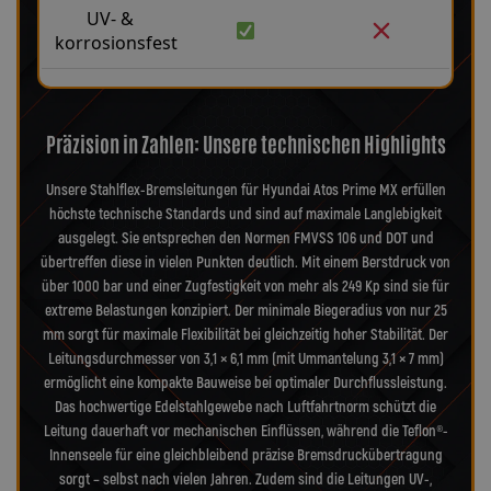
UV- &
korrosionsfest
Präzision in Zahlen: Unsere technischen Highlights
Unsere Stahlflex-Bremsleitungen für Hyundai Atos Prime MX erfüllen
höchste technische Standards und sind auf maximale Langlebigkeit
ausgelegt. Sie entsprechen den Normen FMVSS 106 und DOT und
übertreffen diese in vielen Punkten deutlich. Mit einem Berstdruck von
über 1000 bar und einer Zugfestigkeit von mehr als 249 Kp sind sie für
extreme Belastungen konzipiert. Der minimale Biegeradius von nur 25
mm sorgt für maximale Flexibilität bei gleichzeitig hoher Stabilität. Der
Leitungsdurchmesser von 3,1 × 6,1 mm (mit Ummantelung 3,1 × 7 mm)
ermöglicht eine kompakte Bauweise bei optimaler Durchflussleistung.
Das hochwertige Edelstahlgewebe nach Luftfahrtnorm schützt die
Leitung dauerhaft vor mechanischen Einflüssen, während die Teflon®-
Innenseele für eine gleichbleibend präzise Bremsdruckübertragung
sorgt – selbst nach vielen Jahren. Zudem sind die Leitungen UV-,