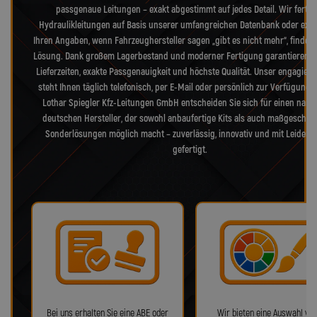
passgenaue Leitungen – exakt abgestimmt auf jedes Detail. Wir fertig
Hydraulikleitungen auf Basis unserer umfangreichen Datenbank oder exak
Ihren Angaben, wenn Fahrzeughersteller sagen „gibt es nicht mehr“, finden 
Lösung. Dank großem Lagerbestand und moderner Fertigung garantieren w
Lieferzeiten, exakte Passgenauigkeit und höchste Qualität. Unser engagiert
steht Ihnen täglich telefonisch, per E-Mail oder persönlich zur Verfügung. 
Lothar Spiegler Kfz-Leitungen GmbH entscheiden Sie sich für einen nam
deutschen Hersteller, der sowohl anbaufertige Kits als auch maßgeschne
Sonderlösungen möglich macht – zuverlässig, innovativ und mit Leidens
gefertigt.
Bei uns erhalten Sie eine ABE oder
Wir bieten eine Auswahl von