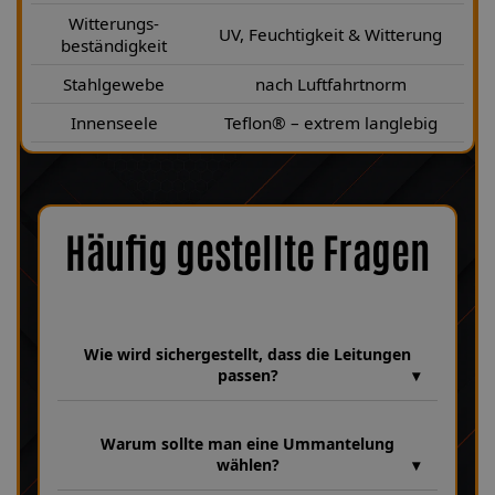
Witterungs-
UV, Feuchtigkeit & Witterung
beständigkeit
Stahlgewebe
nach Luftfahrtnorm
Innenseele
Teflon® – extrem langlebig
Häufig gestellte Fragen
Wie wird sichergestellt, dass die Leitungen
passen?
Wir verfügen über eine umfangreiche Datenbank aus über 30
Jahren Erfahrung, in der unzählige Fahrzeugmodelle und
Warum sollte man eine Ummantelung
Leitungsvarianten hinterlegt sind. Dabei achten wir bei jeder
wählen?
Fertigung genau auf Fahrzeugparameter wie HSN 8252, TSN
410 sowie die Baujahre 03|2001–12|2001, um sicherzustellen,