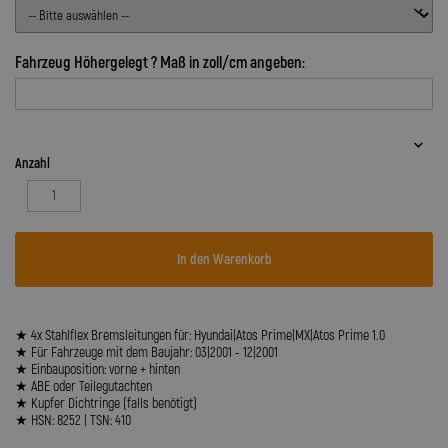
Fahrzeug Höhergelegt ? Maß in zoll/cm angeben:
Anzahl
In den Warenkorb
★ 4x Stahlflex Bremsleitungen für: Hyundai|Atos Prime|MX|Atos Prime 1.0
★ Für Fahrzeuge mit dem Baujahr: 03|2001 - 12|2001
★ Einbauposition: vorne + hinten
★ ABE oder Teilegutachten
★ Kupfer Dichtringe (falls benötigt)
★ HSN: 8252 | TSN: 410