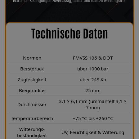
extremen Bedingungen zuverlässig, sicher und nahezu wartungsfrei.
Technische Daten
Normen
FMVSS 106 & DOT
Berstdruck
über 1000 bar
Zugfestigkeit
über 249 Kp
Biegeradius
25 mm
3,1 × 6,1 mm (ummantelt 3,1 ×
Durchmesser
7 mm)
Temperaturbereich
−75 °C bis +260 °C
Witterungs-
UV, Feuchtigkeit & Witterung
beständigkeit