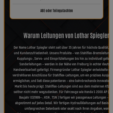
ABE oder Teilegutachten
Warum Leitungen von Lothar Spiegler?
Der Name Lothar Spiegler steht seit über 35 Jahren für höchste Qualität, Pr
und Kundenzufriedenheit. Unsere Produkte – von Stahlflex-Bremsleitunge
Kupplungs-, Servo- und Einspritzleitungen bis hin zu individuell geferti
Sonderleitungen – werden in der Nähe von Freiburg in echter deutsch
Handwerksarbeit gefertigt. Firmengründer Lothar Spiegler entwickelte die
verdrehbaren Anschlüsse für Stahlflex-Leitungen, um ein präzises Ausjusti
ermöglichen, und ließ diese patentieren – eine bahnbrechende Innovation, 
Markt bis heute prägt. Stahlflex-Leitungen sind aus dem modernen Kfz-B
seither nicht mehr wegzudenken. Für Fahrzeuge wie Honda S 2000 AP (AP )
Baujahr 03|1999–-, HSN , TSN ) fertigen wir passgenaue Leitungen – ex
abgestimmt auf jedes Detail. Wir fertigen Hydraulikleitungen auf Basis u
umfangreichen Datenbank oder exakt nach Ihren Angaben, wenn