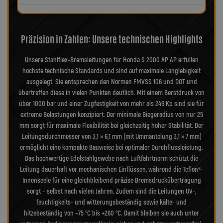
Präzision in Zahlen: Unsere technischen Highlights
Unsere Stahlflex-Bremsleitungen für Honda S 2000 AP AP erfüllen
höchste technische Standards und sind auf maximale Langlebigkeit
ausgelegt. Sie entsprechen den Normen FMVSS 106 und DOT und
übertreffen diese in vielen Punkten deutlich. Mit einem Berstdruck von
über 1000 bar und einer Zugfestigkeit von mehr als 249 Kp sind sie für
extreme Belastungen konzipiert. Der minimale Biegeradius von nur 25
mm sorgt für maximale Flexibilität bei gleichzeitig hoher Stabilität. Der
Leitungsdurchmesser von 3,1 × 6,1 mm (mit Ummantelung 3,1 × 7 mm)
ermöglicht eine kompakte Bauweise bei optimaler Durchflussleistung.
Das hochwertige Edelstahlgewebe nach Luftfahrtnorm schützt die
Leitung dauerhaft vor mechanischen Einflüssen, während die Teflon®-
Innenseele für eine gleichbleibend präzise Bremsdruckübertragung
sorgt – selbst nach vielen Jahren. Zudem sind die Leitungen UV-,
feuchtigkeits- und witterungsbeständig sowie kälte- und
hitzebeständig von −75 °C bis +260 °C. Damit bleiben sie auch unter