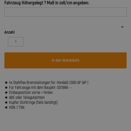
Fahrzeug Höhergelegt ? Maß in zoll/cm angeben:
Anzahl
In den Warenkorb
★ 4x Stahlflex Bremsleitungen für: Honda|S 2000 AP |AP |
★ Für Fahrzeuge mit dem Baujahr: 03|1999 - -
★ Einbauposition: vorne + hinten
★ ABE oder Teilegutachten
★ Kupfer Dichtringe (falls benötigt)
★ HSN: | TSN: