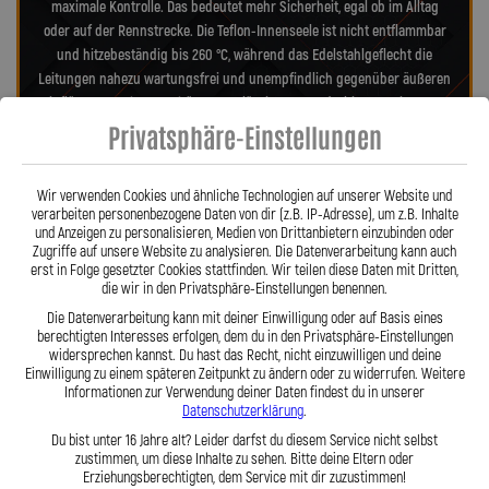
maximale Kontrolle. Das bedeutet mehr Sicherheit, egal ob im Alltag
oder auf der Rennstrecke. Die Teflon-Innenseele ist nicht entflammbar
und hitzebeständig bis 260 °C, während das Edelstahlgeflecht die
Leitungen nahezu wartungsfrei und unempfindlich gegenüber äußeren
Einflüssen macht. Es schützt zuverlässig vor Marderbissen, Witterung
und Beschädigungen – ein regelmäßiger Austausch wie bei
Privatsphäre-Einstellungen
Gummileitungen ist nicht mehr nötig. Das spart Kosten und vermittelt
dauerhaft ein sicheres Gefühl beim Fahren. Unsere ausjustierbaren,
Wir verwenden Cookies und ähnliche Technologien auf unserer Website und
verdrehbaren Anschlüsse ermöglichen eine drallfreie und
verarbeiten personenbezogene Daten von dir (z.B. IP-Adresse), um z.B. Inhalte
spannungsfreie Verlegung. Ob Sonderanfertigung oder anbaufertiges
und Anzeigen zu personalisieren, Medien von Drittanbietern einzubinden oder
Stahlflex-Kit – jede Leitung wird passgenau und präzise gefertigt. Mit
Zugriffe auf unsere Website zu analysieren. Die Datenverarbeitung kann auch
erst in Folge gesetzter Cookies stattfinden. Wir teilen diese Daten mit Dritten,
den Stahlflex-Bremsleitungen von Lothar Spiegler Kfz-Leitungen GmbH
die wir in den Privatsphäre-Einstellungen benennen.
entscheiden Sie sich für echte deutsche Qualität, höchste Sicherheit
Die Datenverarbeitung kann mit deiner Einwilligung oder auf Basis eines
und ein Produkt, das hält, was es verspricht.
berechtigten Interesses erfolgen, dem du in den Privatsphäre-Einstellungen
widersprechen kannst. Du hast das Recht, nicht einzuwilligen und deine
Einwilligung zu einem späteren Zeitpunkt zu ändern oder zu widerrufen. Weitere
Hier zu unserem Video „Stahlflex vs. Gummi“
Informationen zur Verwendung deiner Daten findest du in unserer
Datenschutzerklärung
.
Du bist unter 16 Jahre alt? Leider darfst du diesem Service nicht selbst
zustimmen, um diese Inhalte zu sehen. Bitte deine Eltern oder
Erziehungsberechtigten, dem Service mit dir zuzustimmen!