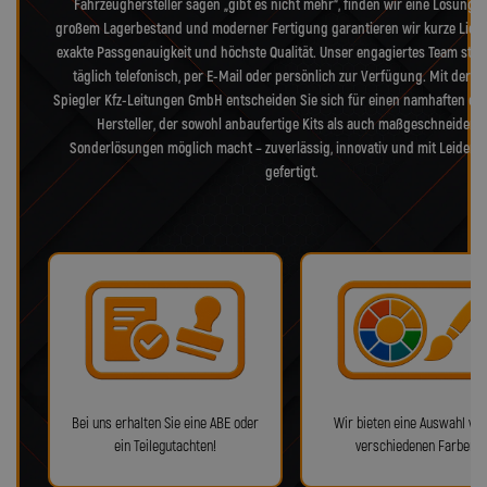
Fahrzeughersteller sagen „gibt es nicht mehr“, finden wir eine Lösung. 
großem Lagerbestand und moderner Fertigung garantieren wir kurze Liefer
exakte Passgenauigkeit und höchste Qualität. Unser engagiertes Team steh
täglich telefonisch, per E-Mail oder persönlich zur Verfügung. Mit der L
Spiegler Kfz-Leitungen GmbH entscheiden Sie sich für einen namhaften de
Hersteller, der sowohl anbaufertige Kits als auch maßgeschneiderte
Sonderlösungen möglich macht – zuverlässig, innovativ und mit Leidens
gefertigt.
Bei uns erhalten Sie eine ABE oder
Wir bieten eine Auswahl von
ein Teilegutachten!
verschiedenen Farben!