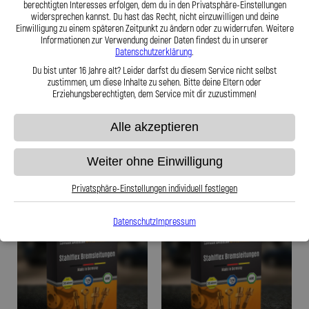
berechtigten Interesses erfolgen, dem du in den Privatsphäre-Einstellungen
widersprechen kannst. Du hast das Recht, nicht einzuwilligen und deine
Einwilligung zu einem späteren Zeitpunkt zu ändern oder zu widerrufen. Weitere
Stahlflex Bremsleitung für: DKW DKW
Stahlflex Bremsleitung für: DKW DKW
Informationen zur Verwendung deiner Daten findest du in unserer
Sonderklasse Baujahr:04|1953-
Sonderklasse F Baujahr:09|1955-
Datenschutzerklärung
.
02|1957 Motor:
02|1960 Motor:
Du bist unter 16 Jahre alt? Leider darfst du diesem Service nicht selbst
zustimmen, um diese Inhalte zu sehen. Bitte deine Eltern oder
Erziehungsberechtigten, dem Service mit dir zuzustimmen!
139,95 €
139,95 €
Alle akzeptieren
Zum Produkt
Zum Produkt
Weiter ohne Einwilligung
Privatsphäre-Einstellungen individuell festlegen
Datenschutz
Impressum