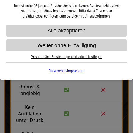
Hier zu unserem Video „Stahlflex vs. Gummi“
Du bist unter 16 Jahre alt? Leider darfst du diesem Service nicht selbst
zustimmen, um diese Inhalte zu sehen. Bitte deine Eltern oder
Erziehungsberechtigten, dem Service mit dir zuzustimmen!
Alle akzeptieren
Weiter ohne Einwilligung
Stahlflex vs. Gummi
Privatsphäre-Einstellungen individuell festlegen
Datenschutz
Impressum
Fakten
Stahlflex
Gummi
Robust &
langlebig
Kein
Aufblähen
unter Druck