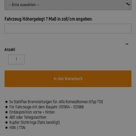
Fahrzeug Höhergelegt ? Maß in zoll/cm angeben:
Anzahl
In den Warenkorb
★ 5x Stahlflex Bremsleitungen für: Alfa Romeo|Romeo II|Typ T10|
★ Für Fahrzeuge mit dem Baujahr: 01|1954 - 12|1966
★ Einbauposition: vorne + hinten
★ ABE oder Teilegutachten
★ Kupfer Dichtringe (falls benötigt)
★ HSN: | TSN: