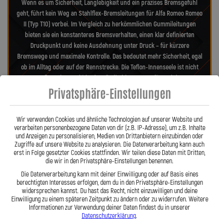
Wenn es um Sicherheit, Langlebigkeit und ein präzises Bremsgefühl
geht, führt kein Weg an Stahlflex-Bremsleitungen für Alfa Romeo Romeo
II (Typ T10) vorbei. Im Vergleich zu herkömmlichen Gummileitungen
bieten sie ein konstanteres Bremsverhalten, einen klar definierten
Druckpunkt und keine Ausdehnung unter Druck – für kürzere
Bremswege und maximale Kontrolle. Das bedeutet mehr Sicherheit, egal
ob im Alltag oder auf der Rennstrecke. Die Teflon-Innenseele ist nicht
entflammbar und hitzebeständig bis 260 °C, während das
Edelstahlgeflecht die Leitungen nahezu wartungsfrei und
Privatsphäre-Einstellungen
unempfindlich gegenüber äußeren Einflüssen macht. Es schützt
zuverlässig vor Marderbissen, Witterung und Beschädigungen – ein
Wir verwenden Cookies und ähnliche Technologien auf unserer Website und
regelmäßiger Austausch wie bei Gummileitungen ist nicht mehr nötig.
verarbeiten personenbezogene Daten von dir (z.B. IP-Adresse), um z.B. Inhalte
Das spart Kosten und vermittelt dauerhaft ein sicheres Gefühl beim
und Anzeigen zu personalisieren, Medien von Drittanbietern einzubinden oder
Fahren. Unsere ausjustierbaren, verdrehbaren Anschlüsse ermöglichen
Zugriffe auf unsere Website zu analysieren. Die Datenverarbeitung kann auch
erst in Folge gesetzter Cookies stattfinden. Wir teilen diese Daten mit Dritten,
eine drallfreie und spannungsfreie Verlegung. Ob Sonderanfertigung
die wir in den Privatsphäre-Einstellungen benennen.
oder anbaufertiges Stahlflex-Kit – jede Leitung wird passgenau und
Die Datenverarbeitung kann mit deiner Einwilligung oder auf Basis eines
präzise gefertigt. Mit den Stahlflex-Bremsleitungen von Lothar Spiegler
berechtigten Interesses erfolgen, dem du in den Privatsphäre-Einstellungen
Kfz-Leitungen GmbH entscheiden Sie sich für echte deutsche Qualität,
widersprechen kannst. Du hast das Recht, nicht einzuwilligen und deine
höchste Sicherheit und ein Produkt, das hält, was es verspricht.
Einwilligung zu einem späteren Zeitpunkt zu ändern oder zu widerrufen. Weitere
Informationen zur Verwendung deiner Daten findest du in unserer
Datenschutzerklärung
.