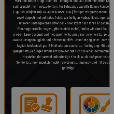
Markt bis heute prägt. Stahlflex-Leitungen sind aus dem modernen Kfz-B
seither nicht mehr wegzudenken. Für Fahrzeuge wie Alfa Romeo Romeo II (T
(Typ Bus, Baujahr 01|1954–12|1966, HSN , TSN ) fertigen wir passgenaue Leit
exakt abgestimmt auf jedes Detail. Wir fertigen Hydraulikleitungen auf B
unserer umfangreichen Datenbank oder exakt nach Ihren Angaben, w
Fahrzeughersteller sagen „gibt es nicht mehr“, finden wir eine Lösung. 
großem Lagerbestand und moderner Fertigung garantieren wir kurze Liefer
exakte Passgenauigkeit und höchste Qualität. Unser engagiertes Team steh
täglich telefonisch, per E-Mail oder persönlich zur Verfügung. Mit der L
Spiegler Kfz-Leitungen GmbH entscheiden Sie sich für einen namhaften de
Hersteller, der sowohl anbaufertige Kits als auch maßgeschneiderte
Sonderlösungen möglich macht – zuverlässig, innovativ und mit Leidens
gefertigt.