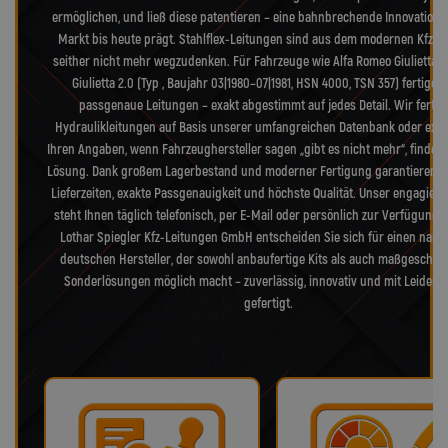
ermöglichen, und ließ diese patentieren – eine bahnbrechende Innovation, 
Markt bis heute prägt. Stahlflex-Leitungen sind aus dem modernen Kfz-B
seither nicht mehr wegzudenken. Für Fahrzeuge wie Alfa Romeo Giulietta (T
Giulietta 2.0 (Typ , Baujahr 03|1980–07|1981, HSN 4000, TSN 357) fertigen
passgenaue Leitungen – exakt abgestimmt auf jedes Detail. Wir fertig
Hydraulikleitungen auf Basis unserer umfangreichen Datenbank oder exak
Ihren Angaben, wenn Fahrzeughersteller sagen „gibt es nicht mehr“, finden 
Lösung. Dank großem Lagerbestand und moderner Fertigung garantieren w
Lieferzeiten, exakte Passgenauigkeit und höchste Qualität. Unser engagiert
steht Ihnen täglich telefonisch, per E-Mail oder persönlich zur Verfügung. 
Lothar Spiegler Kfz-Leitungen GmbH entscheiden Sie sich für einen nam
deutschen Hersteller, der sowohl anbaufertige Kits als auch maßgeschne
Sonderlösungen möglich macht – zuverlässig, innovativ und mit Leidens
gefertigt.