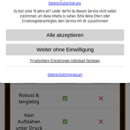
Datenschutzerklärung
.
Du bist unter 16 Jahre alt? Leider darfst du diesem Service nicht selbst
Hier zu unserem Video „Stahlflex vs. Gummi“
zustimmen, um diese Inhalte zu sehen. Bitte deine Eltern oder
Erziehungsberechtigten, dem Service mit dir zuzustimmen!
Alle akzeptieren
Weiter ohne Einwilligung
Privatsphäre-Einstellungen individuell festlegen
Stahlflex vs. Gummi
Datenschutz
Impressum
Fakten
Stahlflex
Gummi
Robust &
langlebig
Kein
Aufblähen
unter Druck