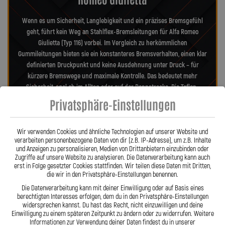
Wenn es um Sicherheit, Langlebigkeit und ein präzises Bremsgefühl
geht, führt kein Weg an Stahlflex-Bremsleitungen für Alfa Romeo
Giulietta (Typ 116) vorbei. Im Vergleich zu herkömmlichen
Gummileitungen bieten sie ein konstanteres Bremsverhalten, einen klar
definierten Druckpunkt und keine Ausdehnung unter Druck – für
kürzere Bremswege und maximale Kontrolle. Das bedeutet mehr
Sicherheit, egal ob im Alltag oder auf der Rennstrecke. Die Teflon-
Innenseele ist nicht entflammbar und hitzebeständig bis 260 °C,
Privatsphäre-Einstellungen
während das Edelstahlgeflecht die Leitungen nahezu wartungsfrei und
unempfindlich gegenüber äußeren Einflüssen macht. Es schützt
zuverlässig vor Marderbissen, Witterung und Beschädigungen – ein
Wir verwenden Cookies und ähnliche Technologien auf unserer Website und
verarbeiten personenbezogene Daten von dir (z.B. IP-Adresse), um z.B. Inhalte
regelmäßiger Austausch wie bei Gummileitungen ist nicht mehr nötig.
und Anzeigen zu personalisieren, Medien von Drittanbietern einzubinden oder
Das spart Kosten und vermittelt dauerhaft ein sicheres Gefühl beim
Zugriffe auf unsere Website zu analysieren. Die Datenverarbeitung kann auch
Fahren. Unsere ausjustierbaren, verdrehbaren Anschlüsse ermöglichen
erst in Folge gesetzter Cookies stattfinden. Wir teilen diese Daten mit Dritten,
die wir in den Privatsphäre-Einstellungen benennen.
eine drallfreie und spannungsfreie Verlegung. Ob Sonderanfertigung
oder anbaufertiges Stahlflex-Kit – jede Leitung wird passgenau und
Die Datenverarbeitung kann mit deiner Einwilligung oder auf Basis eines
berechtigten Interesses erfolgen, dem du in den Privatsphäre-Einstellungen
präzise gefertigt. Mit den Stahlflex-Bremsleitungen von Lothar Spiegler
widersprechen kannst. Du hast das Recht, nicht einzuwilligen und deine
Kfz-Leitungen GmbH entscheiden Sie sich für echte deutsche Qualität,
Einwilligung zu einem späteren Zeitpunkt zu ändern oder zu widerrufen. Weitere
höchste Sicherheit und ein Produkt, das hält, was es verspricht.
Informationen zur Verwendung deiner Daten findest du in unserer