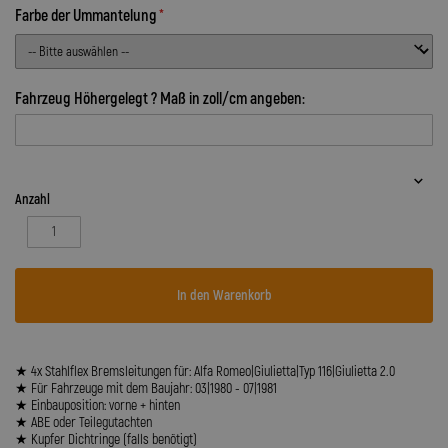
Farbe der Ummantelung
Fahrzeug Höhergelegt ? Maß in zoll/cm angeben:
Anzahl
In den Warenkorb
★ 4x Stahlflex Bremsleitungen für: Alfa Romeo|Giulietta|Typ 116|Giulietta 2.0
★ Für Fahrzeuge mit dem Baujahr: 03|1980 - 07|1981
★ Einbauposition: vorne + hinten
★ ABE oder Teilegutachten
★ Kupfer Dichtringe (falls benötigt)