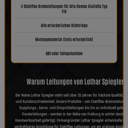
4 Stahlflex Bremsleitungen für Alfa Romeo Giulietta Typ
116
Alle erforderlichen Dichtringe
Montagematerial (falls erforderlich)
ABE oder Teilegutachten
Warum Leitungen von Lothar Spiegler?
Der Name Lothar Spiegler steht seit über 35 Jahren für höchste Qualität, Pr
und Kundenzufriedenheit. Unsere Produkte – von Stahlflex-Bremsleitunge
Kupplungs-, Servo- und Einspritzleitungen bis hin zu individuell geferti
Sonderleitungen – werden in der Nähe von Freiburg in echter deutsch
Handwerksarbeit gefertigt. Firmengründer Lothar Spiegler entwickelte die
verdrehbaren Anschlüsse für Stahlflex-Leitungen, um ein präzises Ausjusti