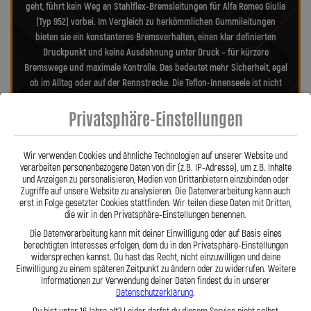
geht, führt kein Weg an Stahlflex-Bremsleitungen für Alfa Romeo Giulia
(Typ 952) vorbei. Im Vergleich zu herkömmlichen Gummileitungen
bieten sie ein konstanteres Bremsverhalten, einen klar definierten
Druckpunkt und keine Ausdehnung unter Druck – für kürzere
Bremswege und maximale Kontrolle. Das bedeutet mehr Sicherheit, egal
ob im Alltag oder auf der Rennstrecke. Die Teflon-Innenseele ist nicht
entflammbar und hitzebeständig bis 260 °C, während das
Privatsphäre-Einstellungen
Edelstahlgeflecht die Leitungen nahezu wartungsfrei und
unempfindlich gegenüber äußeren Einflüssen macht. Es schützt
zuverlässig vor Marderbissen, Witterung und Beschädigungen – ein
Wir verwenden Cookies und ähnliche Technologien auf unserer Website und
regelmäßiger Austausch wie bei Gummileitungen ist nicht mehr nötig.
verarbeiten personenbezogene Daten von dir (z.B. IP-Adresse), um z.B. Inhalte
Das spart Kosten und vermittelt dauerhaft ein sicheres Gefühl beim
und Anzeigen zu personalisieren, Medien von Drittanbietern einzubinden oder
Fahren. Unsere ausjustierbaren, verdrehbaren Anschlüsse ermöglichen
Zugriffe auf unsere Website zu analysieren. Die Datenverarbeitung kann auch
erst in Folge gesetzter Cookies stattfinden. Wir teilen diese Daten mit Dritten,
eine drallfreie und spannungsfreie Verlegung. Ob Sonderanfertigung
die wir in den Privatsphäre-Einstellungen benennen.
oder anbaufertiges Stahlflex-Kit – jede Leitung wird passgenau und
Die Datenverarbeitung kann mit deiner Einwilligung oder auf Basis eines
präzise gefertigt. Mit den Stahlflex-Bremsleitungen von Lothar Spiegler
berechtigten Interesses erfolgen, dem du in den Privatsphäre-Einstellungen
Kfz-Leitungen GmbH entscheiden Sie sich für echte deutsche Qualität,
widersprechen kannst. Du hast das Recht, nicht einzuwilligen und deine
höchste Sicherheit und ein Produkt, das hält, was es verspricht.
Einwilligung zu einem späteren Zeitpunkt zu ändern oder zu widerrufen. Weitere
Informationen zur Verwendung deiner Daten findest du in unserer
Datenschutzerklärung
.
Hier zu unserem Video „Stahlflex vs. Gummi“