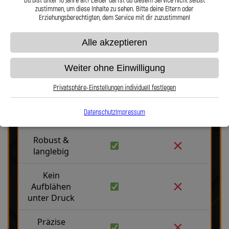
Du bist unter 16 Jahre alt? Leider darfst du diesem Service nicht selbst
zustimmen, um diese Inhalte zu sehen. Bitte deine Eltern oder
Erziehungsberechtigten, dem Service mit dir zuzustimmen!
Alle akzeptieren
Weiter ohne Einwilligung
Stahlflex vs. Gummi
Privatsphäre-Einstellungen individuell festlegen
Datenschutz
Impressum
Fakten
Stahlflex
Gummi
Robust &
langlebig
Kein
Aufblähen
unter Druck
Präzise