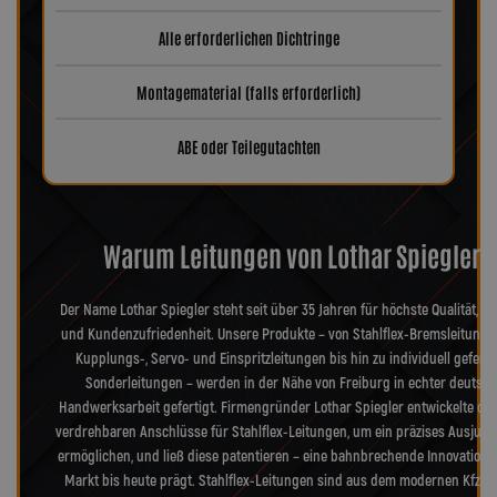
Alle erforderlichen Dichtringe
Montagematerial (falls erforderlich)
ABE oder Teilegutachten
Warum Leitungen von Lothar Spiegler?
Der Name Lothar Spiegler steht seit über 35 Jahren für höchste Qualität, Pr
und Kundenzufriedenheit. Unsere Produkte – von Stahlflex-Bremsleitunge
Kupplungs-, Servo- und Einspritzleitungen bis hin zu individuell geferti
Sonderleitungen – werden in der Nähe von Freiburg in echter deutsch
Handwerksarbeit gefertigt. Firmengründer Lothar Spiegler entwickelte die
verdrehbaren Anschlüsse für Stahlflex-Leitungen, um ein präzises Ausjusti
ermöglichen, und ließ diese patentieren – eine bahnbrechende Innovation, 
Markt bis heute prägt. Stahlflex-Leitungen sind aus dem modernen Kfz-B