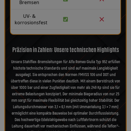
Bremsen
UV- &
korrosionsfest
Präzision in Zahlen: Unsere technischen Highlights
Unsere Stahlflex-Bremsleitungen für Alfa Romeo Giulia Typ 952 erfüllen
höchste technische Standards und sind auf maximale Langlebigkeit
ausgelegt. Sie entsprechen den Normen FMVSS 106 und DOT und
übertreffen diese in vielen Punkten deutlich. Mit einem Berstdruck von
über 1000 bar und einer Zugfestigkeit von mehr als 249 Kp sind sie für
extreme Belastungen konzipiert. Der minimale Biegeradius von nur 25
mm sorgt für maximale Flexibilität bei gleichzeitig hoher Stabilität. Der
Leitungsdurchmesser von 3,1 × 6,1 mm (mit Ummantelung 3,1 × 7 mm)
ermöglicht eine kompakte Bauweise bei optimaler Durchflussleistung.
Das hochwertige Edelstahlgewebe nach Luftfahrtnorm schützt die
Leitung dauerhaft vor mechanischen Einflüssen, während die Teflon®-