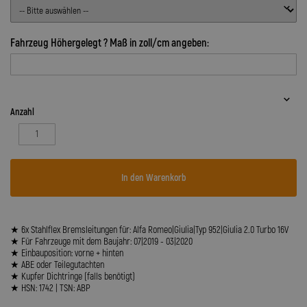
Fahrzeug Höhergelegt ? Maß in zoll/cm angeben:
Anzahl
In den Warenkorb
★ 6x Stahlflex Bremsleitungen für: Alfa Romeo|Giulia|Typ 952|Giulia 2.0 Turbo 16V
★ Für Fahrzeuge mit dem Baujahr: 07|2019 - 03|2020
★ Einbauposition: vorne + hinten
★ ABE oder Teilegutachten
★ Kupfer Dichtringe (falls benötigt)
★ HSN: 1742 | TSN: ABP