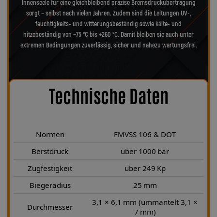
Innenseele für eine gleichbleibend präzise Bremsdruckübertragung
sorgt – selbst nach vielen Jahren. Zudem sind die Leitungen UV-,
feuchtigkeits- und witterungsbeständig sowie kälte- und
hitzebeständig von −75 °C bis +260 °C. Damit bleiben sie auch unter
extremen Bedingungen zuverlässig, sicher und nahezu wartungsfrei.
Technische Daten
Normen
FMVSS 106 & DOT
Berstdruck
über 1000 bar
Zugfestigkeit
über 249 Kp
Biegeradius
25 mm
3,1 × 6,1 mm (ummantelt 3,1 ×
Durchmesser
7 mm)