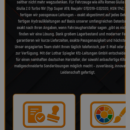
seither nicht mehr wegzudenken. Für Fahrzeuge wie Alfa Romeo Giulia (Ty
Giulia 2.0 Turbo 16V (Typ Super AT8, Baujahr 07|2019–03|2020, HSN 1742, TS
fertigen wir passgenaue Leitungen – exakt abgestimmt auf jedes Detail.
fertigen Hydraulikleitungen auf Basis unserer umfangreichen Datenbank
exakt nach Ihren Angaben, wenn Fahrzeughersteller sagen „gibt es nicht 
finden wir eine Lösung. Dank großem Lagerbestand und moderner Fert
garantieren wir kurze Lieferzeiten, exakte Passgenauigkeit und höchste Qua
Unser engagiertes Team steht Ihnen täglich telefonisch, per E-Mail oder pe
zur Verfügung. Mit der Lothar Spiegler Kfz-Leitungen GmbH entscheiden S
für einen namhaften deutschen Hersteller, der sowohl anbaufertige Kits a
maßgeschneiderte Sonderlösungen möglich macht – zuverlässig, innovativ
Leidenschaft gefertigt.