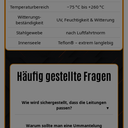
Temperaturbereich
−75 °C bis +260 °C
Witterungs-
UV, Feuchtigkeit & Witterung
beständigkeit
Stahlgewebe
nach Luftfahrtnorm
Innenseele
Teflon® – extrem langlebig
Häufig gestellte Fragen
Wie wird sichergestellt, dass die Leitungen
passen?
Wir verfügen über eine umfangreiche Datenbank aus über 30
Jahren Erfahrung, in der unzählige Fahrzeugmodelle und
Warum sollte man eine Ummantelung
Leitungsvarianten hinterlegt sind. Dabei achten wir bei jeder