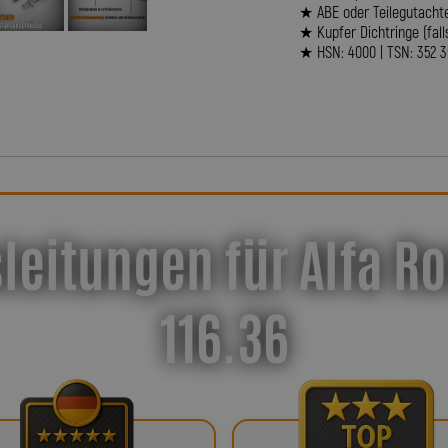
★ ABE oder Teilegutacht
★ Kupfer Dichtringe (fall
★ HSN: 4000 | TSN: 352 
leitungen für Alfa R
116.36