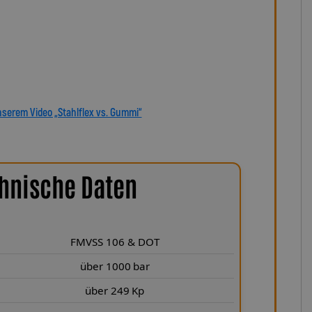
ng oder anbaufertiges Stahlflex-Kit – jede Leitung wird
 Mit den Stahlflex-Bremsleitungen von Lothar Spiegler Kfz-
sich für echte deutsche Qualität, höchste Sicherheit und
dukt, das hält, was es verspricht.
nserem Video „Stahlflex vs. Gummi“
hnische Daten
FMVSS 106 & DOT
über 1000 bar
über 249 Kp