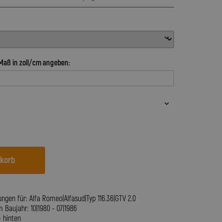
Maß in zoll/cm angeben:
nkorb
ngen für: Alfa Romeo|Alfasud|Typ 116.36|GTV 2.0
Baujahr: 10|1980 - 07|1986
+ hinten