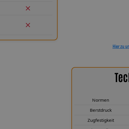
Verlegung. Ob Sonderanfertigu
passgenau und präzise gefertigt.
Leitungen GmbH entscheiden Sie 
ein Pro
Hier zu u
Tec
chen Highlights
d Typ 116.36 erfüllen höchste
Normen
t ausgelegt. Sie entsprechen den
len Punkten deutlich. Mit einem
Berstdruck
on mehr als 249 Kp sind sie für
Zugfestigkeit
adius von nur 25 mm sorgt für