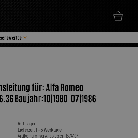
senswertes
hör
msleitung für: Alfa Romeo
16.36 Baujahr:10|1980-07|1986
Auf Lager
Lieferzeit 1 - 3 Werktage
Artikelnummer#: spiegler_1374107