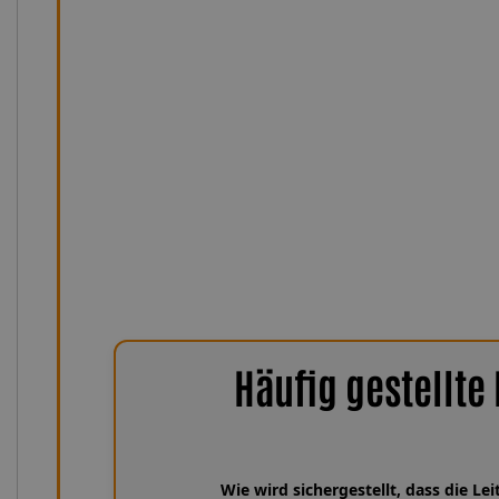
maximale Flexibilität bei gleichzeitig hoher Stabilität. De
mm (mit Ummantelung 3,1 × 7 mm) ermöglicht eine kom
Durchflussleistung. Das hochwertige Edelstahlgewebe 
Leitung dauerhaft vor mechanischen Einflüssen, während
gleichbleibend präzise Bremsdruckübertragung sorgt – s
sind die Leitungen UV-, feuchtigkeits- und witterun
hitzebeständig von −75 °C bis +260 °C. Damit bleiben si
zuverlässig, sicher und nahezu wa
Häufig gestellte
Wie wird sichergestellt, dass die L