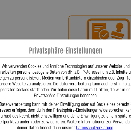
har Spiegler?
ür höchste Qualität, Präzision und
x-Bremsleitungen über Kupplungs-,
fertigten Sonderleitungen – werden in
sarbeit gefertigt. Firmengründer
nschlüsse für Stahlflex-Leitungen,
Privatsphäre-Einstellungen
Bei uns erhalten Sie eine
 ließ diese patentieren – eine
oder ein Teilegutachte
gt. Stahlflex-Leitungen sind aus dem
Wir verwenden Cookies und ähnliche Technologien auf unserer Website und
en. Für Fahrzeuge wie Alfa Romeo
rarbeiten personenbezogene Daten von dir (z.B. IP-Adresse), um z.B. Inhalte 
986, HSN 4000, TSN 352) fertigen wir
eigen zu personalisieren, Medien von Drittanbietern einzubinden oder Zugriffe
ail. Wir fertigen Hydraulikleitungen
unsere Website zu analysieren. Die Datenverarbeitung kann auch erst in Folg
exakt nach Ihren Angaben, wenn
gesetzter Cookies stattfinden. Wir teilen diese Daten mit Dritten, die wir in de
Privatsphäre-Einstellungen benennen.
den wir eine Lösung. Dank großem
Fragen? Unser Team ist tä
wir kurze Lieferzeiten, exakte
 Datenverarbeitung kann mit deiner Einwilligung oder auf Basis eines berechti
eresses erfolgen, dem du in den Privatsphäre-Einstellungen widersprechen kan
per Telefon oder Mail für S
iertes Team steht Ihnen täglich
u hast das Recht, nicht einzuwilligen und deine Einwilligung zu einem später
Mit der Lothar Spiegler Kfz-Leitungen
eitpunkt zu ändern oder zu widerrufen. Weitere Informationen zur Verwendu
utschen Hersteller, der sowohl
deiner Daten findest du in unserer
Datenschutzerklärung
.