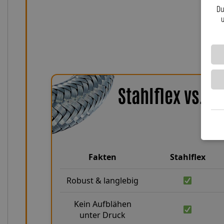
anbaufertige Kits als auch maßgeschneiderte So
Du
zuverlässig, innovativ und mit Leide
u
Stahlflex vs. 
Fakten
Stahlflex
Robust & langlebig
Kein Aufblähen
unter Druck