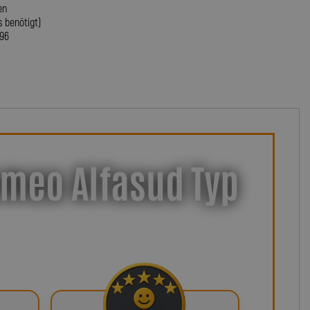
en
s benötigt)
396
omeo Alfasud Typ