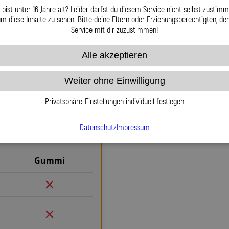
nderlösungen möglich macht –
 bist unter 16 Jahre alt? Leider darfst du diesem Service nicht selbst zustimm
nschaft gefertigt.
m diese Inhalte zu sehen. Bitte deine Eltern oder Erziehungsberechtigten, d
Service mit dir zuzustimmen!
Alle akzeptieren
Warum Stahlflex-Br
Weiter ohne Einwilligung
Gummi
Wenn es um Sicherheit, Langlebig
Privatsphäre-Einstellungen individuell festlegen
Stahlflex-Bremsleitungen für 
herkömmlichen Gummileitungen 
Datenschutz
Impressum
definierten Druckpunkt und kei
maximale Kontrolle. Das bed
Gummi
Rennstrecke. Die Teflon-Innense
während das Edelstahlgeflech
gegenüber äußeren Einflüssen ma
und Beschädigungen – ein regel
nötig. Das spart Kosten und ver
ausjustierbaren, verdrehbaren A