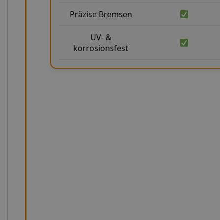
Präzise Bremsen
UV- &
korrosionsfest
Präzision in Zahlen: Unsere technis
Unsere Stahlflex-Bremsleitungen für Alfa Romeo Alfasu
technische Standards und sind auf maximale Langlebigkei
Normen FMVSS 106 und DOT und übertreffen diese in vie
Berstdruck von über 1000 bar und einer Zugfestigkeit v
extreme Belastungen konzipiert. Der minimale Bieger