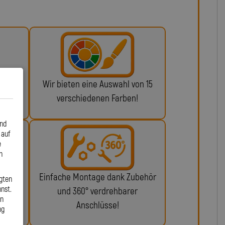
 ABE
Wir bieten eine Auswahl von 15
n!
verschiedenen Farben!
und
 auf
e
n
glich
Einfache Montage dank Zubehör
gten
nst.
ie da.
und 360° verdrehbarer
en
Anschlüsse!
ng