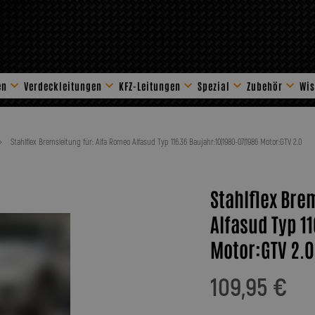
en
Verdeckleitungen
KFZ-Leitungen
Spezial
Zubehör
Wis
Stahlflex Zube
Stahlflex Bremsleitung für: Alfa Romeo Alfasud Typ 116.36 Baujahr:10|1980-07|1986 Motor:GTV 2.0
Stahlflex Bre
Alfasud Typ 1
Motor:GTV 2.0
109,95 €