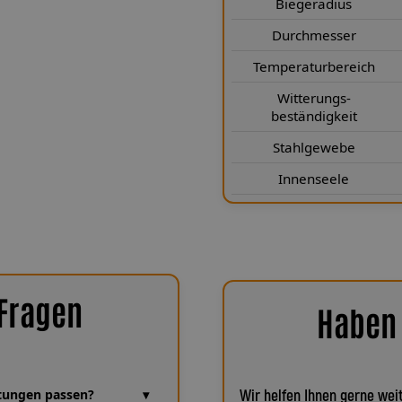
Biegeradius
r Leitungsdurchmesser von 3,1 × 6,1
pakte Bauweise bei optimaler
Durchmesser
nach Luftfahrtnorm schützt die
Temperaturbereich
 die Teflon®-Innenseele für eine
elbst nach vielen Jahren. Zudem
Witterungs-
beständigkeit
gsbeständig sowie kälte- und
e auch unter extremen Bedingungen
Stahlgewebe
rtungsfrei.
Innenseele
 Fragen
Haben 
eitungen passen?
Wir helfen Ihnen gerne weit