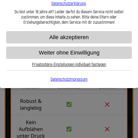
Datenschutzerklärung
.
Du bist unter 16 Jahre alt? Leider darfst du diesem Service nicht selbst
Hier zu unserem Video „Stahlflex vs. Gummi“
zustimmen, um diese Inhalte zu sehen. Bitte deine Eltern oder
Erziehungsberechtigten, dem Service mit dir zuzustimmen!
Alle akzeptieren
Weiter ohne Einwilligung
Privatsphäre-Einstellungen individuell festlegen
Stahlflex vs. Gummi
Datenschutz
Impressum
Fakten
Stahlflex
Gummi
Robust &
langlebig
Kein
Aufblähen
unter Druck