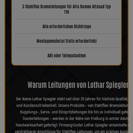
3 Stahlflex Bremsleitungen für Alfa Romeo Alfasud Typ
116
Alle erforderlichen Dichtringe
Montagematerial (falls erforderlich)
ABE oder Teilegutachten
Warum Leitungen von Lothar Spiegler?
Der Name Lothar Spiegler steht seit über 35 Jahren für höchste Qualität, Pr
und Kundenzufriedenheit. Unsere Produkte – von Stahlflex-Bremsleitunge
Kupplungs-, Servo- und Einspritzleitungen bis hin zu individuell geferti
Sonderleitungen – werden in der Nähe von Freiburg in echter deutsch
Handwerksarbeit gefertigt. Firmengründer Lothar Spiegler entwickelte die
verdrehbaren Anschlüsse für Stahlflex-Leitungen, um ein präzises Ausjusti