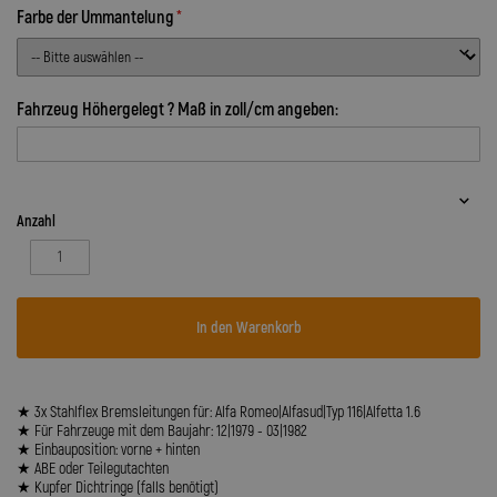
Farbe der Ummantelung
Fahrzeug Höhergelegt ? Maß in zoll/cm angeben:
Anzahl
In den Warenkorb
★ 3x Stahlflex Bremsleitungen für: Alfa Romeo|Alfasud|Typ 116|Alfetta 1.6
★ Für Fahrzeuge mit dem Baujahr: 12|1979 - 03|1982
★ Einbauposition: vorne + hinten
★ ABE oder Teilegutachten
★ Kupfer Dichtringe (falls benötigt)