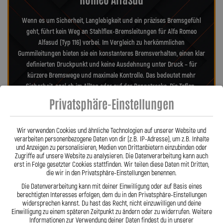
Wenn es um Sicherheit, Langlebigkeit und ein präzises Bremsgefühl
geht, führt kein Weg an Stahlflex-Bremsleitungen für Alfa Romeo
Alfasud (Typ 116) vorbei. Im Vergleich zu herkömmlichen
Gummileitungen bieten sie ein konstanteres Bremsverhalten, einen klar
definierten Druckpunkt und keine Ausdehnung unter Druck – für
kürzere Bremswege und maximale Kontrolle. Das bedeutet mehr
Sicherheit, egal ob im Alltag oder auf der Rennstrecke. Die Teflon-
Innenseele ist nicht entflammbar und hitzebeständig bis 260 °C,
Privatsphäre-Einstellungen
während das Edelstahlgeflecht die Leitungen nahezu wartungsfrei und
unempfindlich gegenüber äußeren Einflüssen macht. Es schützt
zuverlässig vor Marderbissen, Witterung und Beschädigungen – ein
Wir verwenden Cookies und ähnliche Technologien auf unserer Website und
verarbeiten personenbezogene Daten von dir (z.B. IP-Adresse), um z.B. Inhalte
regelmäßiger Austausch wie bei Gummileitungen ist nicht mehr nötig.
und Anzeigen zu personalisieren, Medien von Drittanbietern einzubinden oder
Das spart Kosten und vermittelt dauerhaft ein sicheres Gefühl beim
Zugriffe auf unsere Website zu analysieren. Die Datenverarbeitung kann auch
Fahren. Unsere ausjustierbaren, verdrehbaren Anschlüsse ermöglichen
erst in Folge gesetzter Cookies stattfinden. Wir teilen diese Daten mit Dritten,
die wir in den Privatsphäre-Einstellungen benennen.
eine drallfreie und spannungsfreie Verlegung. Ob Sonderanfertigung
oder anbaufertiges Stahlflex-Kit – jede Leitung wird passgenau und
Die Datenverarbeitung kann mit deiner Einwilligung oder auf Basis eines
berechtigten Interesses erfolgen, dem du in den Privatsphäre-Einstellungen
präzise gefertigt. Mit den Stahlflex-Bremsleitungen von Lothar Spiegler
widersprechen kannst. Du hast das Recht, nicht einzuwilligen und deine
Kfz-Leitungen GmbH entscheiden Sie sich für echte deutsche Qualität,
Einwilligung zu einem späteren Zeitpunkt zu ändern oder zu widerrufen. Weitere
höchste Sicherheit und ein Produkt, das hält, was es verspricht.
Informationen zur Verwendung deiner Daten findest du in unserer