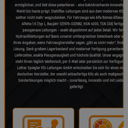
ermöglichen, und ließ diese patentieren – eine bahnbrechende Innovation, 
Markt bis heute prägt. Stahlflex-Leitungen sind aus dem modernen Kfz-B
seither nicht mehr wegzudenken. Für Fahrzeuge wie Alfa Romeo Alfasud (T
Alfetta 1.6 (Typ L, Baujahr 12|1979–03|1982, HSN 4000, TSN 338) fertigen 
passgenaue Leitungen – exakt abgestimmt auf jedes Detail. Wir fertig
Hydraulikleitungen auf Basis unserer umfangreichen Datenbank oder exak
Ihren Angaben, wenn Fahrzeughersteller sagen „gibt es nicht mehr“, finden 
Lösung. Dank großem Lagerbestand und moderner Fertigung garantieren w
Lieferzeiten, exakte Passgenauigkeit und höchste Qualität. Unser engagiert
steht Ihnen täglich telefonisch, per E-Mail oder persönlich zur Verfügung. 
Lothar Spiegler Kfz-Leitungen GmbH entscheiden Sie sich für einen nam
deutschen Hersteller, der sowohl anbaufertige Kits als auch maßgeschne
Sonderlösungen möglich macht – zuverlässig, innovativ und mit Leidens
gefertigt.