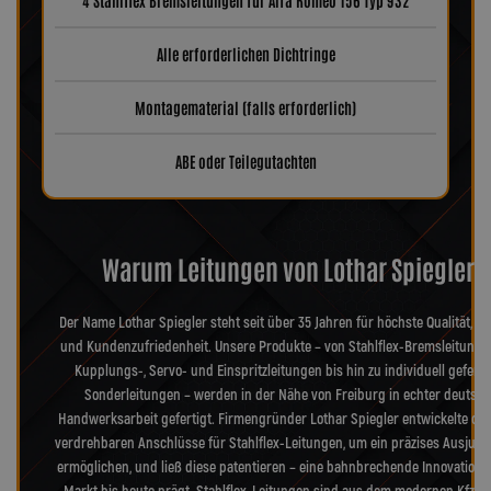
4 Stahlflex Bremsleitungen für Alfa Romeo 156 Typ 932
Alle erforderlichen Dichtringe
Montagematerial (falls erforderlich)
ABE oder Teilegutachten
Warum Leitungen von Lothar Spiegler?
Der Name Lothar Spiegler steht seit über 35 Jahren für höchste Qualität, Pr
und Kundenzufriedenheit. Unsere Produkte – von Stahlflex-Bremsleitunge
Kupplungs-, Servo- und Einspritzleitungen bis hin zu individuell geferti
Sonderleitungen – werden in der Nähe von Freiburg in echter deutsch
Handwerksarbeit gefertigt. Firmengründer Lothar Spiegler entwickelte die
verdrehbaren Anschlüsse für Stahlflex-Leitungen, um ein präzises Ausjusti
ermöglichen, und ließ diese patentieren – eine bahnbrechende Innovation, 