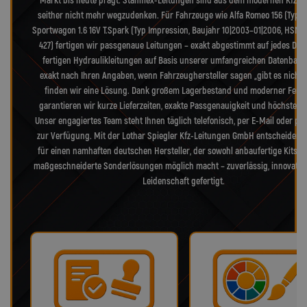
Markt bis heute prägt. Stahlflex-Leitungen sind aus dem modernen Kfz-B
seither nicht mehr wegzudenken. Für Fahrzeuge wie Alfa Romeo 156 (Typ 9
Sportwagon 1.6 16V T.Spark (Typ Impression, Baujahr 10|2003–01|2006, HSN 4
427) fertigen wir passgenaue Leitungen – exakt abgestimmt auf jedes Detai
fertigen Hydraulikleitungen auf Basis unserer umfangreichen Datenbank
exakt nach Ihren Angaben, wenn Fahrzeughersteller sagen „gibt es nicht 
finden wir eine Lösung. Dank großem Lagerbestand und moderner Fert
garantieren wir kurze Lieferzeiten, exakte Passgenauigkeit und höchste Qua
Unser engagiertes Team steht Ihnen täglich telefonisch, per E-Mail oder pe
zur Verfügung. Mit der Lothar Spiegler Kfz-Leitungen GmbH entscheiden S
für einen namhaften deutschen Hersteller, der sowohl anbaufertige Kits a
maßgeschneiderte Sonderlösungen möglich macht – zuverlässig, innovativ
Leidenschaft gefertigt.