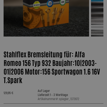
Stahlflex Bremsleitung für: Alfa
Romeo 156 Typ 932 Baujahr:10|2003-
01|2006 Motor:156 Sportwagon 1.6 16V
T.Spark
Auf Lager
129,95 €
Lieferzeit 1 - 3 Werktage
Artikelnummer#: spiegler_1373672