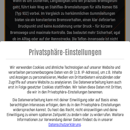
Wenn es um Sicherheit, Langlebigkeit und ein präzises Bremsgefühl
geht, führt kein Weg an Stahlflex-Bremsleitungen für Alfa Romeo 156
(Typ 932) vorbei. Im Vergleich zu herkömmlichen Gummileitungen
bieten sie ein konstanteres Bremsverhalten, einen klar definierten
Druckpunkt und keine Ausdehnung unter Druck – für kürzere
Bremswege und maximale Kontrolle. Das bedeutet mehr Sicherheit, egal
ob im Alltag oder auf der Rennstrecke. Die Teflon-Innenseele ist nicht
entflammbar und hitzebeständig bis 260 °C, während das
Privatsphäre-Einstellungen
Edelstahlgeflecht die Leitungen nahezu wartungsfrei und
unempfindlich gegenüber äußeren Einflüssen macht. Es schützt
zuverlässig vor Marderbissen, Witterung und Beschädigungen – ein
Wir verwenden Cookies und ähnliche Technologien auf unserer Website und
regelmäßiger Austausch wie bei Gummileitungen ist nicht mehr nötig.
verarbeiten personenbezogene Daten von dir (z.B. IP-Adresse), um z.B. Inhalte
und Anzeigen zu personalisieren, Medien von Drittanbietern einzubinden oder
Das spart Kosten und vermittelt dauerhaft ein sicheres Gefühl beim
Zugriffe auf unsere Website zu analysieren. Die Datenverarbeitung kann auch
Fahren. Unsere ausjustierbaren, verdrehbaren Anschlüsse ermöglichen
erst in Folge gesetzter Cookies stattfinden. Wir teilen diese Daten mit Dritten,
eine drallfreie und spannungsfreie Verlegung. Ob Sonderanfertigung
die wir in den Privatsphäre-Einstellungen benennen.
oder anbaufertiges Stahlflex-Kit – jede Leitung wird passgenau und
Die Datenverarbeitung kann mit deiner Einwilligung oder auf Basis eines
präzise gefertigt. Mit den Stahlflex-Bremsleitungen von Lothar Spiegler
berechtigten Interesses erfolgen, dem du in den Privatsphäre-Einstellungen
Kfz-Leitungen GmbH entscheiden Sie sich für echte deutsche Qualität,
widersprechen kannst. Du hast das Recht, nicht einzuwilligen und deine
Einwilligung zu einem späteren Zeitpunkt zu ändern oder zu widerrufen. Weitere
höchste Sicherheit und ein Produkt, das hält, was es verspricht.
Informationen zur Verwendung deiner Daten findest du in unserer
Datenschutzerklärung
.