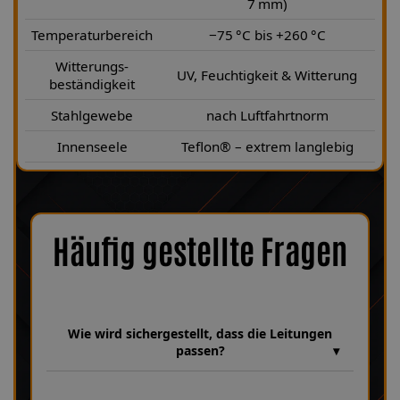
7 mm)
Temperaturbereich
−75 °C bis +260 °C
Witterungs-
UV, Feuchtigkeit & Witterung
beständigkeit
Stahlgewebe
nach Luftfahrtnorm
Innenseele
Teflon® – extrem langlebig
Häufig gestellte Fragen
Wie wird sichergestellt, dass die Leitungen
passen?
Wir verfügen über eine umfangreiche Datenbank aus über 30
Jahren Erfahrung, in der unzählige Fahrzeugmodelle und