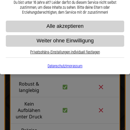
Du bist unter 16 Jahre alt? Leider darfst du diesem Service nicht selbst
Hier zu unserem Video „Stahlflex vs. Gummi“
zustimmen, um diese Inhalte zu sehen. Bitte deine Eltern oder
Erziehungsberechtigten, dem Service mit dir zuzustimmen!
Alle akzeptieren
Weiter ohne Einwilligung
Stahlflex vs. Gummi
Privatsphäre-Einstellungen individuell festlegen
Datenschutz
Impressum
Fakten
Stahlflex
Gummi
Robust &
langlebig
Kein
Aufblähen
unter Druck