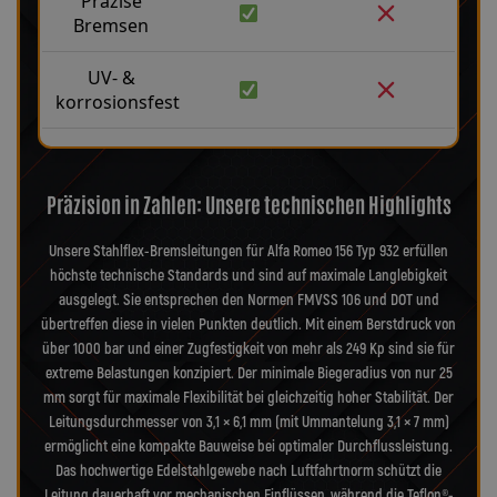
Präzise
Bremsen
UV- &
korrosionsfest
Präzision in Zahlen: Unsere technischen Highlights
Unsere Stahlflex-Bremsleitungen für Alfa Romeo 156 Typ 932 erfüllen
höchste technische Standards und sind auf maximale Langlebigkeit
ausgelegt. Sie entsprechen den Normen FMVSS 106 und DOT und
übertreffen diese in vielen Punkten deutlich. Mit einem Berstdruck von
über 1000 bar und einer Zugfestigkeit von mehr als 249 Kp sind sie für
extreme Belastungen konzipiert. Der minimale Biegeradius von nur 25
mm sorgt für maximale Flexibilität bei gleichzeitig hoher Stabilität. Der
Leitungsdurchmesser von 3,1 × 6,1 mm (mit Ummantelung 3,1 × 7 mm)
ermöglicht eine kompakte Bauweise bei optimaler Durchflussleistung.
Das hochwertige Edelstahlgewebe nach Luftfahrtnorm schützt die
Leitung dauerhaft vor mechanischen Einflüssen, während die Teflon®-