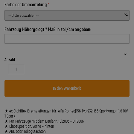
Farbe der Ummantelung
Fahrzeug Höhergelegt ? Maß in zoll/cm angeben:
Anzahl
In den Warenkorb
★ 4x Stahlflex Bremsleitungen für: Alfa Romeo|156|Typ 932|156 Sportwagon 1.6 16V
T.Spark
★ Für Fahrzeuge mit dem Baujahr: 10|2003 - 01|2006
★ Einbauposition: vorne + hinten
★ ABE oder Teilegutachten