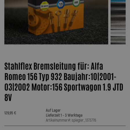
Stahlflex Bremsleitung für: Alfa
Romeo 156 Typ 932 Baujahr:10|2001-
03|2002 Motor:156 Sportwagon 1.9 JTD
8V
Auf Lager
129,95 €
Lieferzeit 1 - 3 Werktage
Artikelnummer#: spiegler_1373776