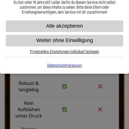
Du bist unter 16 Jahre alt? Leider darfst du diesem Service nicht selbst
Hier zu unserem Video „Stahlflex vs. Gummi“
zustimmen, um diese Inhalte zu sehen. Bitte deine Eltern oder
Erziehungsberechtigten, dem Service mit dir zuzustimmen!
Alle akzeptieren
Weiter ohne Einwilligung
Stahlflex vs. Gummi
Privatsphäre-Einstellungen individuell festlegen
Datenschutz
Impressum
Fakten
Stahlflex
Gummi
Robust &
langlebig
Kein
Aufblähen
unter Druck