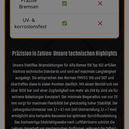
Präzise
Bremsen
UV- &
korrosionsfest
Präzision in Zahlen: Unsere technischen Highlights
Unsere Stahlflex-Bremsleitungen für Alfa Romeo 156 Typ 932 erfüllen
höchste technische Standards und sind auf maximale Langlebigkeit
ausgelegt. Sie entsprechen den Normen FMVSS 106 und DOT und
übertreffen diese in vielen Punkten deutlich. Mit einem Berstdruck von
über 1000 bar und einer Zugfestigkeit von mehr als 249 Kp sind sie für
extreme Belastungen konzipiert. Der minimale Biegeradius von nur 25
mm sorgt für maximale Flexibilität bei gleichzeitig hoher Stabilität. Der
Leitungsdurchmesser von 3,1 × 6,1 mm (mit Ummantelung 3,1 × 7 mm)
ermöglicht eine kompakte Bauweise bei optimaler Durchflussleistung.
Das hochwertige Edelstahlgewebe nach Luftfahrtnorm schützt die
Leitung dauerhaft vor mechanischen Einflüssen, während die Teflon®-