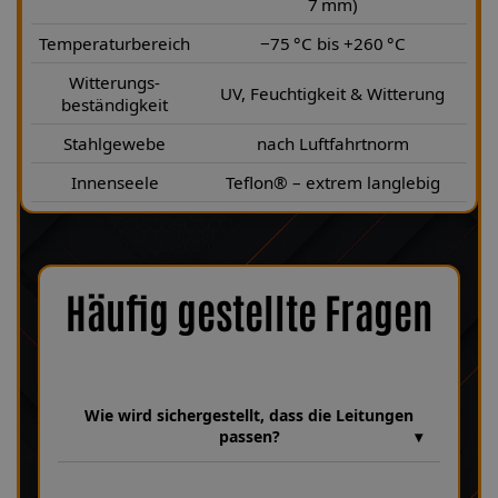
7 mm)
Temperaturbereich
−75 °C bis +260 °C
Witterungs-
UV, Feuchtigkeit & Witterung
beständigkeit
Stahlgewebe
nach Luftfahrtnorm
Innenseele
Teflon® – extrem langlebig
Häufig gestellte Fragen
Wie wird sichergestellt, dass die Leitungen
passen?
Wir verfügen über eine umfangreiche Datenbank aus über 30
Jahren Erfahrung, in der unzählige Fahrzeugmodelle und