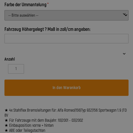
Farbe der Ummantelung
Fahrzeug Höhergelegt ? Maß in zoll/cm angeben:
Anzahl
In den Warenkorb
★ 4x Stahlflex Bremsleitungen für: Alfa Romeo|156|Typ 932|156 Sportwagon 1.9 JTD
8V
★ Für Fahrzeuge mit dem Baujahr: 10|2001 - 03|2002
★ Einbauposition: vorne + hinten
★ ABE oder Teilegutachten