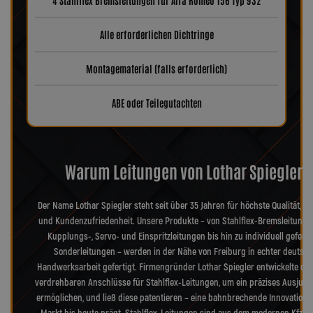
4 Stahlflex Bremsleitungen für Alfa Romeo 156 Typ 932
Alle erforderlichen Dichtringe
Montagematerial (falls erforderlich)
ABE oder Teilegutachten
Warum Leitungen von Lothar Spiegler?
Der Name Lothar Spiegler steht seit über 35 Jahren für höchste Qualität, Pr
und Kundenzufriedenheit. Unsere Produkte – von Stahlflex-Bremsleitunge
Kupplungs-, Servo- und Einspritzleitungen bis hin zu individuell geferti
Sonderleitungen – werden in der Nähe von Freiburg in echter deutsch
Handwerksarbeit gefertigt. Firmengründer Lothar Spiegler entwickelte die
verdrehbaren Anschlüsse für Stahlflex-Leitungen, um ein präzises Ausjusti
ermöglichen, und ließ diese patentieren – eine bahnbrechende Innovation, 