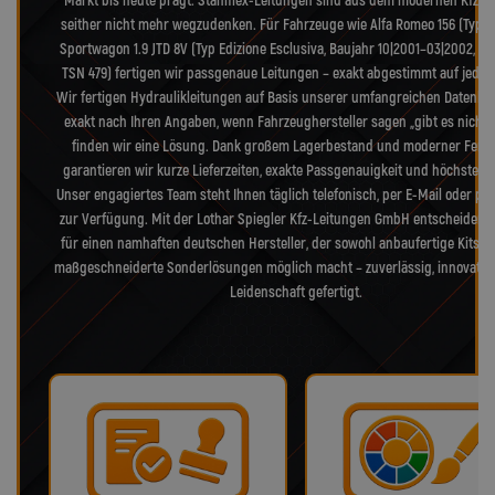
Markt bis heute prägt. Stahlflex-Leitungen sind aus dem modernen Kfz-B
seither nicht mehr wegzudenken. Für Fahrzeuge wie Alfa Romeo 156 (Typ 9
Sportwagon 1.9 JTD 8V (Typ Edizione Esclusiva, Baujahr 10|2001–03|2002, HS
TSN 479) fertigen wir passgenaue Leitungen – exakt abgestimmt auf jedes 
Wir fertigen Hydraulikleitungen auf Basis unserer umfangreichen Datenba
exakt nach Ihren Angaben, wenn Fahrzeughersteller sagen „gibt es nicht 
finden wir eine Lösung. Dank großem Lagerbestand und moderner Fert
garantieren wir kurze Lieferzeiten, exakte Passgenauigkeit und höchste Qua
Unser engagiertes Team steht Ihnen täglich telefonisch, per E-Mail oder pe
zur Verfügung. Mit der Lothar Spiegler Kfz-Leitungen GmbH entscheiden S
für einen namhaften deutschen Hersteller, der sowohl anbaufertige Kits a
maßgeschneiderte Sonderlösungen möglich macht – zuverlässig, innovativ
Leidenschaft gefertigt.