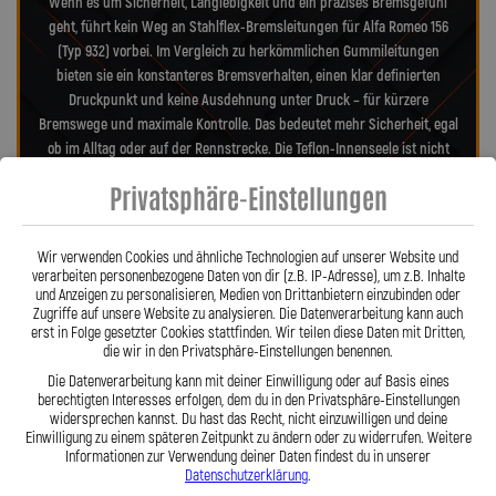
Wenn es um Sicherheit, Langlebigkeit und ein präzises Bremsgefühl
geht, führt kein Weg an Stahlflex-Bremsleitungen für Alfa Romeo 156
(Typ 932) vorbei. Im Vergleich zu herkömmlichen Gummileitungen
bieten sie ein konstanteres Bremsverhalten, einen klar definierten
Druckpunkt und keine Ausdehnung unter Druck – für kürzere
Bremswege und maximale Kontrolle. Das bedeutet mehr Sicherheit, egal
ob im Alltag oder auf der Rennstrecke. Die Teflon-Innenseele ist nicht
entflammbar und hitzebeständig bis 260 °C, während das
Privatsphäre-Einstellungen
Edelstahlgeflecht die Leitungen nahezu wartungsfrei und
unempfindlich gegenüber äußeren Einflüssen macht. Es schützt
zuverlässig vor Marderbissen, Witterung und Beschädigungen – ein
Wir verwenden Cookies und ähnliche Technologien auf unserer Website und
regelmäßiger Austausch wie bei Gummileitungen ist nicht mehr nötig.
verarbeiten personenbezogene Daten von dir (z.B. IP-Adresse), um z.B. Inhalte
und Anzeigen zu personalisieren, Medien von Drittanbietern einzubinden oder
Das spart Kosten und vermittelt dauerhaft ein sicheres Gefühl beim
Zugriffe auf unsere Website zu analysieren. Die Datenverarbeitung kann auch
Fahren. Unsere ausjustierbaren, verdrehbaren Anschlüsse ermöglichen
erst in Folge gesetzter Cookies stattfinden. Wir teilen diese Daten mit Dritten,
eine drallfreie und spannungsfreie Verlegung. Ob Sonderanfertigung
die wir in den Privatsphäre-Einstellungen benennen.
oder anbaufertiges Stahlflex-Kit – jede Leitung wird passgenau und
Die Datenverarbeitung kann mit deiner Einwilligung oder auf Basis eines
präzise gefertigt. Mit den Stahlflex-Bremsleitungen von Lothar Spiegler
berechtigten Interesses erfolgen, dem du in den Privatsphäre-Einstellungen
Kfz-Leitungen GmbH entscheiden Sie sich für echte deutsche Qualität,
widersprechen kannst. Du hast das Recht, nicht einzuwilligen und deine
Einwilligung zu einem späteren Zeitpunkt zu ändern oder zu widerrufen. Weitere
höchste Sicherheit und ein Produkt, das hält, was es verspricht.
Informationen zur Verwendung deiner Daten findest du in unserer
Datenschutzerklärung
.