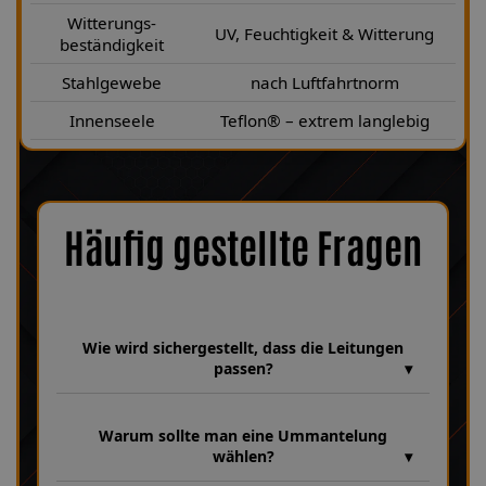
Witterungs-
UV, Feuchtigkeit & Witterung
beständigkeit
Stahlgewebe
nach Luftfahrtnorm
Innenseele
Teflon® – extrem langlebig
Häufig gestellte Fragen
Wie wird sichergestellt, dass die Leitungen
passen?
Wir verfügen über eine umfangreiche Datenbank aus über 30
Jahren Erfahrung, in der unzählige Fahrzeugmodelle und
Warum sollte man eine Ummantelung
Leitungsvarianten hinterlegt sind. Dabei achten wir bei jeder
wählen?
Fertigung genau auf Fahrzeugparameter wie HSN 4136, TSN
450 sowie die Baujahre 06|2003–08|2005, um sicherzustellen,