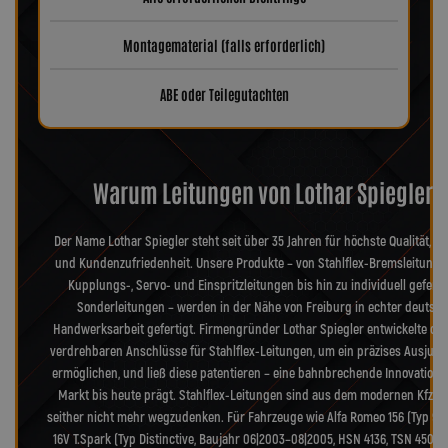
Montagematerial (falls erforderlich)
ABE oder Teilegutachten
Warum Leitungen von Lothar Spiegler?
Der Name Lothar Spiegler steht seit über 35 Jahren für höchste Qualität, Pr
und Kundenzufriedenheit. Unsere Produkte – von Stahlflex-Bremsleitunge
Kupplungs-, Servo- und Einspritzleitungen bis hin zu individuell geferti
Sonderleitungen – werden in der Nähe von Freiburg in echter deutsch
Handwerksarbeit gefertigt. Firmengründer Lothar Spiegler entwickelte die
verdrehbaren Anschlüsse für Stahlflex-Leitungen, um ein präzises Ausjusti
ermöglichen, und ließ diese patentieren – eine bahnbrechende Innovation, 
Markt bis heute prägt. Stahlflex-Leitungen sind aus dem modernen Kfz-B
seither nicht mehr wegzudenken. Für Fahrzeuge wie Alfa Romeo 156 (Typ 932)
16V T.Spark (Typ Distinctive, Baujahr 06|2003–08|2005, HSN 4136, TSN 450) f