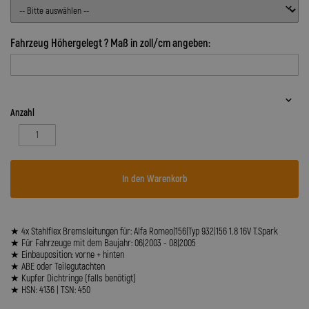
Fahrzeug Höhergelegt ? Maß in zoll/cm angeben:
Anzahl
In den Warenkorb
★ 4x Stahlflex Bremsleitungen für: Alfa Romeo|156|Typ 932|156 1.8 16V T.Spark
★ Für Fahrzeuge mit dem Baujahr: 06|2003 - 08|2005
★ Einbauposition: vorne + hinten
★ ABE oder Teilegutachten
★ Kupfer Dichtringe (falls benötigt)
★ HSN: 4136 | TSN: 450