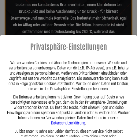
bieten sie ein konstanteres Bremsverhalten, einen klar definierten
Druckpunkt und keine Ausdehnung unter Druck – für kürzere
Bremswege und maximale Kontrolle. Das bedeutet mehr Sicherheit, egal
ob im Alltag oder auf der Rennstrecke. Die Teflon-Innenseele ist nicht
entflammbar und hitzebeständig bis 260 °C, während das
Edelstahlgeflecht die Leitungen nahezu wartungsfrei und
Privatsphäre-Einstellungen
unempfindlich gegenüber äußeren Einflüssen macht. Es schützt
zuverlässig vor Marderbissen, Witterung und Beschädigungen – ein
regelmäßiger Austausch wie bei Gummileitungen ist nicht mehr nötig.
Wir verwenden Cookies und ähnliche Technologien auf unserer Website und
Das spart Kosten und vermittelt dauerhaft ein sicheres Gefühl beim
verarbeiten personenbezogene Daten von dir (z.B. IP-Adresse), um z.B. Inhalte
Fahren. Unsere ausjustierbaren, verdrehbaren Anschlüsse ermöglichen
und Anzeigen zu personalisieren, Medien von Drittanbietern einzubinden oder
Zugriffe auf unsere Website zu analysieren. Die Datenverarbeitung kann auch
eine drallfreie und spannungsfreie Verlegung. Ob Sonderanfertigung
erst in Folge gesetzter Cookies stattfinden. Wir teilen diese Daten mit Dritten,
oder anbaufertiges Stahlflex-Kit – jede Leitung wird passgenau und
die wir in den Privatsphäre-Einstellungen benennen.
präzise gefertigt. Mit den Stahlflex-Bremsleitungen von Lothar Spiegler
Die Datenverarbeitung kann mit deiner Einwilligung oder auf Basis eines
Kfz-Leitungen GmbH entscheiden Sie sich für echte deutsche Qualität,
berechtigten Interesses erfolgen, dem du in den Privatsphäre-Einstellungen
höchste Sicherheit und ein Produkt, das hält, was es verspricht.
widersprechen kannst. Du hast das Recht, nicht einzuwilligen und deine
Einwilligung zu einem späteren Zeitpunkt zu ändern oder zu widerrufen. Weitere
Informationen zur Verwendung deiner Daten findest du in unserer
Datenschutzerklärung
.
Hier zu unserem Video „Stahlflex vs. Gummi“
Du bist unter 16 Jahre alt? Leider darfst du diesem Service nicht selbst
zustimmen, um diese Inhalte zu sehen. Bitte deine Eltern oder