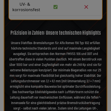
UV- &
korrosionsfest
Präzision in Zahlen: Unsere technischen Highlights
Unsere Stahlflex-Bremsleitungen für Alfa Romeo 156 Typ 932 erfüllen
höchste technische Standards und sind auf maximale Langlebigkeit
ausgelegt. Sie entsprechen den Normen FMVSS 106 und DOT und
übertreffen diese in vielen Punkten deutlich. Mit einem Berstdruck von
über 1000 bar und einer Zugfestigkeit von mehr als 249 Kp sind sie für
extreme Belastungen konzipiert. Der minimale Biegeradius von nur 25
mm sorgt für maximale Flexibilität bei gleichzeitig hoher Stabilität. Der
Leitungsdurchmesser von 3,1 × 6,1 mm (mit Ummantelung 3,1 × 7 mm)
ermöglicht eine kompakte Bauweise bei optimaler Durchflussleistung.
Das hochwertige Edelstahlgewebe nach Luftfahrtnorm schützt die
Leitung dauerhaft vor mechanischen Einflüssen, während die Teflon®-
Innenseele für eine gleichbleibend präzise Bremsdruckübertragung
sorgt – selbst nach vielen Jahren. Zudem sind die Leitungen UV-,