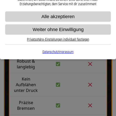
Erziehungsberechtigten, dem Service mit dir zuzustimmen!
Alle akzeptieren
Weiter ohne Einwilligung
Stahlflex vs. Gummi
Privatsphäre-Einstellungen individuell festlegen
Fakten
Stahlflex
Gummi
Datenschutz
Impressum
Robust &
langlebig
Kein
Aufblähen
unter Druck
Präzise
Bremsen