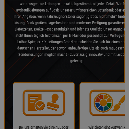
wir passgenaue Leitungen – exakt abgestimmt auf jedes Detail. Wir fert
Hydraulikleitungen auf Basis unserer umfangreichen Datenbank oder exak
Ihren Angaben, wenn Fahrzeughersteller sagen „gibt es nicht mehr“, finden 
Lösung. Dank großem Lagerbestand und moderner Fertigung garantieren w
Lieferzeiten, exakte Passgenauigkeit und höchste Qualität. Unser engagiert
steht Ihnen täglich telefonisch, per E-Mail oder persönlich zur Verfügung. 
Lothar Spiegler Kfz-Leitungen GmbH entscheiden Sie sich für einen nam
deutschen Hersteller, der sowohl anbaufertige Kits als auch maßgeschne
Sonderlösungen möglich macht – zuverlässig, innovativ und mit Leidens
gefertigt.
Bei uns erhalten Sie eine ABE oder
Wir bieten eine Auswahl von