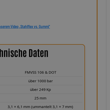
sich für echte deutsche Qualität, höchste Sicherheit und
dukt, das hält, was es verspricht.
nserem Video „Stahlflex vs. Gummi“
hnische Daten
FMVSS 106 & DOT
über 1000 bar
über 249 Kp
25 mm
3,1 × 6,1 mm (ummantelt 3,1 × 7 mm)