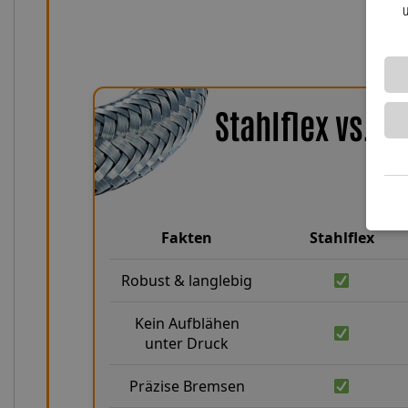
u
Stahlflex vs. 
Fakten
Stahlflex
Robust & langlebig
Kein Aufblähen
unter Druck
Präzise Bremsen