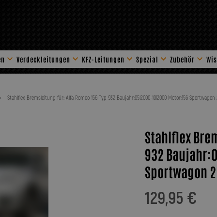
en
Verdeckleitungen
KFZ-Leitungen
Spezial
Zubehör
Wis
Stahlflex Zube
Stahlflex Bremsleitung für: Alfa Romeo 156 Typ 932 Baujahr:05|2000-10|2000 Motor:156 Sportwagon 2
Stahlflex Bre
932 Baujahr:
Sportwagon 2.
129,95 €