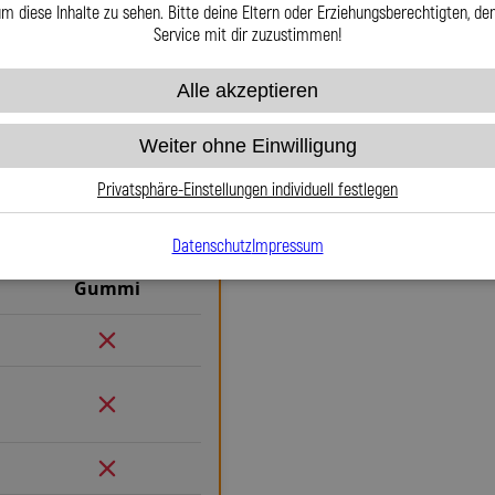
m diese Inhalte zu sehen. Bitte deine Eltern oder Erziehungsberechtigten, d
Service mit dir zuzustimmen!
Alle akzeptieren
Warum Stahlflex-
Gummi
Weiter ohne Einwilligung
Wenn es um Sicherheit, Langlebig
Stahlflex-Bremsleitungen f
Privatsphäre-Einstellungen individuell festlegen
herkömmlichen Gummileitungen 
definierten Druckpunkt und kei
Datenschutz
Impressum
maximale Kontrolle. Das bed
Gummi
Rennstrecke. Die Teflon-Innense
während das Edelstahlgeflech
gegenüber äußeren Einflüssen ma
und Beschädigungen – ein regel
nötig. Das spart Kosten und ver
ausjustierbaren, verdrehbaren A
Verlegung. Ob Sonderanfertigu
passgenau und präzise gefertigt.