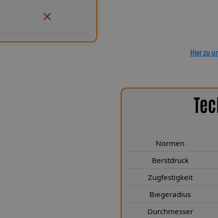
Leitungen GmbH entscheiden Sie 
ein Pro
Hier zu u
Tec
chen Highlights
 932 erfüllen höchste technische
Normen
gt. Sie entsprechen den Normen
en deutlich. Mit einem Berstdruck
Berstdruck
s 249 Kp sind sie für extreme
Zugfestigkeit
 nur 25 mm sorgt für maximale
Biegeradius
sdurchmesser von 3,1 × 6,1 mm (mit
e Bauweise bei optimaler
Durchmesser