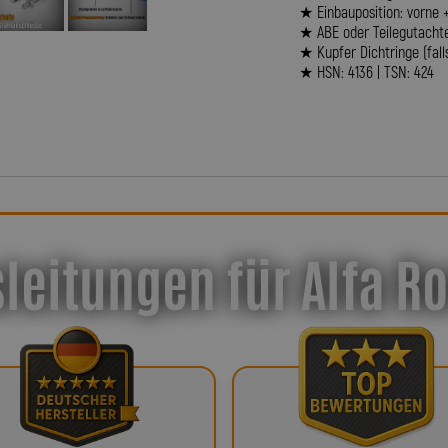
★ Einbauposition: vorne 
★ ABE oder Teilegutacht
★ Kupfer Dichtringe (fall
★ HSN: 4136 | TSN: 424
leitungen für Alfa R