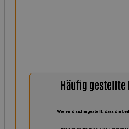
Durchflussleistung. Das hochwertige Edelstahlgewebe 
Leitung dauerhaft vor mechanischen Einflüssen, während
gleichbleibend präzise Bremsdruckübertragung sorgt – s
sind die Leitungen UV-, feuchtigkeits- und witterun
hitzebeständig von −75 °C bis +260 °C. Damit bleiben si
zuverlässig, sicher und nahezu wa
Häufig gestellte
Wie wird sichergestellt, dass die L
Wir verfügen über eine umfangreiche Datenbank aus über 30 Ja
Fahrzeugmodelle und Leitungsvarianten hinterlegt sind. Dabe