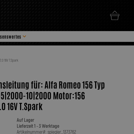
senswertes
hör
.0 16V T.Spark
msleitung für: Alfa Romeo 156 Typ
05|2000-10|2000 Motor:156
0 16V T.Spark
Auf Lager
Lieferzeit 1 - 3 Werktage
Artikelnummer#: spiegler_1373762