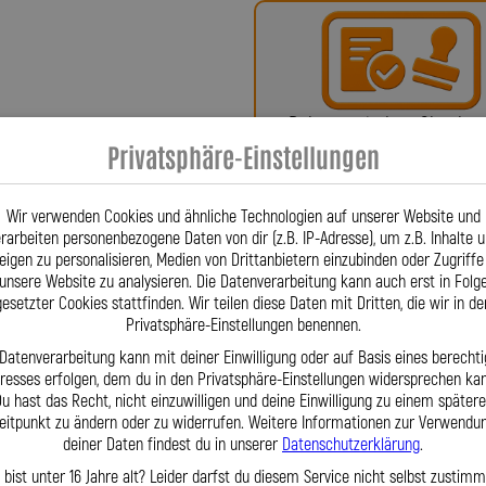
ür höchste Qualität, Präzision und
x-Bremsleitungen über Kupplungs-,
fertigten Sonderleitungen – werden in
sarbeit gefertigt. Firmengründer
nschlüsse für Stahlflex-Leitungen,
Bei uns erhalten Sie eine
 ließ diese patentieren – eine
Privatsphäre-Einstellungen
oder ein Teilegutachte
gt. Stahlflex-Leitungen sind aus dem
. Für Fahrzeuge wie Alfa Romeo 156
Wir verwenden Cookies und ähnliche Technologien auf unserer Website und
 05|2000–10|2000, HSN 4136, TSN 424)
rarbeiten personenbezogene Daten von dir (z.B. IP-Adresse), um z.B. Inhalte 
t auf jedes Detail. Wir fertigen
eigen zu personalisieren, Medien von Drittanbietern einzubinden oder Zugriffe
 Datenbank oder exakt nach Ihren
unsere Website zu analysieren. Die Datenverarbeitung kann auch erst in Folg
ht mehr“, finden wir eine Lösung.
gesetzter Cookies stattfinden. Wir teilen diese Daten mit Dritten, die wir in de
Fragen? Unser Team ist tä
Privatsphäre-Einstellungen benennen.
rantieren wir kurze Lieferzeiten,
per Telefon oder Mail für S
ngagiertes Team steht Ihnen täglich
 Datenverarbeitung kann mit deiner Einwilligung oder auf Basis eines berechti
eresses erfolgen, dem du in den Privatsphäre-Einstellungen widersprechen kan
Mit der Lothar Spiegler Kfz-Leitungen
u hast das Recht, nicht einzuwilligen und deine Einwilligung zu einem später
utschen Hersteller, der sowohl
eitpunkt zu ändern oder zu widerrufen. Weitere Informationen zur Verwendu
nderlösungen möglich macht –
deiner Daten findest du in unserer
Datenschutzerklärung
.
nschaft gefertigt.
 bist unter 16 Jahre alt? Leider darfst du diesem Service nicht selbst zustimm