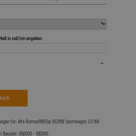
Maß in zoll/cm angeben:
nkorb
ngen für: Alfa Romeo|156|Typ 932|156 Sportwagon 2.0 16V
Baujahr: 05|2000 - 10|2000