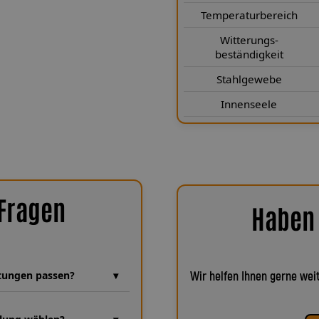
nach Luftfahrtnorm schützt die
Temperaturbereich
 die Teflon®-Innenseele für eine
elbst nach vielen Jahren. Zudem
Witterungs-
beständigkeit
gsbeständig sowie kälte- und
e auch unter extremen Bedingungen
Stahlgewebe
rtungsfrei.
Innenseele
 Fragen
Haben 
eitungen passen?
Wir helfen Ihnen gerne weit
hren Erfahrung, in der unzählige
i achten wir bei jeder Fertigung