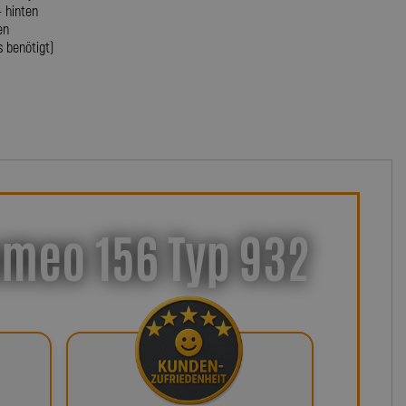
+ hinten
en
s benötigt)
omeo 156 Typ 932