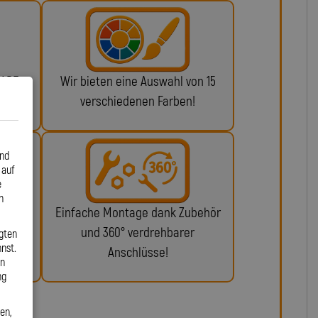
 ABE
Wir bieten eine Auswahl von 15
n!
verschiedenen Farben!
und
 auf
e
n
glich
Einfache Montage dank Zubehör
ie da.
und 360° verdrehbarer
gten
nst.
Anschlüsse!
en
ng
en,