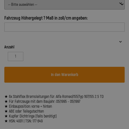
Fahrzeug Höhergelegt ? Maß in zoll/cm angeben:
Anzahl
In den Warenkorb
★ 6x Stahlflex Bremsleitungen für: Alfa Romeo|155|Typ 167|155 2.5 TD
★ Für Fahrzeuge mit dem Baujahr: 05|1995 - 05|1997
★ Einbauposition: vorne + hinten
★ ABE oder Teilegutachten
★ Kupfer Dichtringe (falls benötigt)
★ HSN: 4001 | TSN: 177 649