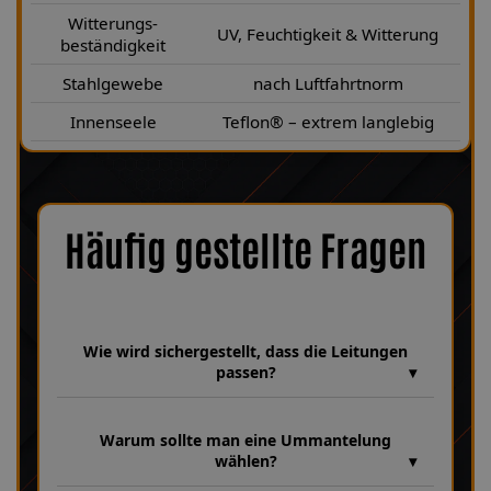
Witterungs-
UV, Feuchtigkeit & Witterung
beständigkeit
Stahlgewebe
nach Luftfahrtnorm
Innenseele
Teflon® – extrem langlebig
Häufig gestellte Fragen
Wie wird sichergestellt, dass die Leitungen
passen?
Wir verfügen über eine umfangreiche Datenbank aus über 30
Jahren Erfahrung, in der unzählige Fahrzeugmodelle und
Warum sollte man eine Ummantelung
Leitungsvarianten hinterlegt sind. Dabei achten wir bei jeder
wählen?
Fertigung genau auf Fahrzeugparameter wie HSN 4001, TSN 177
sowie die Baujahre 05|1995–05|1997, um sicherzustellen, dass