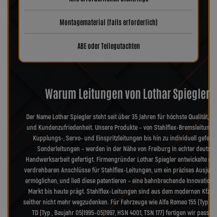
Montagematerial (falls erforderlich)
ABE oder Teilegutachten
Warum Leitungen von Lothar Spiegler?
Der Name Lothar Spiegler steht seit über 35 Jahren für höchste Qualität, Pr
und Kundenzufriedenheit. Unsere Produkte – von Stahlflex-Bremsleitunge
Kupplungs-, Servo- und Einspritzleitungen bis hin zu individuell geferti
Sonderleitungen – werden in der Nähe von Freiburg in echter deutsch
Handwerksarbeit gefertigt. Firmengründer Lothar Spiegler entwickelte die
verdrehbaren Anschlüsse für Stahlflex-Leitungen, um ein präzises Ausjusti
ermöglichen, und ließ diese patentieren – eine bahnbrechende Innovation, 
Markt bis heute prägt. Stahlflex-Leitungen sind aus dem modernen Kfz-B
seither nicht mehr wegzudenken. Für Fahrzeuge wie Alfa Romeo 155 (Typ 167)
TD (Typ , Baujahr 05|1995–05|1997, HSN 4001, TSN 177) fertigen wir passg