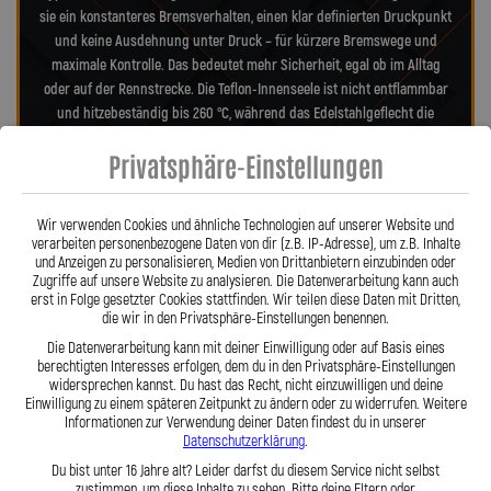
sie ein konstanteres Bremsverhalten, einen klar definierten Druckpunkt
und keine Ausdehnung unter Druck – für kürzere Bremswege und
maximale Kontrolle. Das bedeutet mehr Sicherheit, egal ob im Alltag
oder auf der Rennstrecke. Die Teflon-Innenseele ist nicht entflammbar
und hitzebeständig bis 260 °C, während das Edelstahlgeflecht die
Leitungen nahezu wartungsfrei und unempfindlich gegenüber äußeren
Privatsphäre-Einstellungen
Einflüssen macht. Es schützt zuverlässig vor Marderbissen, Witterung
und Beschädigungen – ein regelmäßiger Austausch wie bei
Gummileitungen ist nicht mehr nötig. Das spart Kosten und vermittelt
Wir verwenden Cookies und ähnliche Technologien auf unserer Website und
dauerhaft ein sicheres Gefühl beim Fahren. Unsere ausjustierbaren,
verarbeiten personenbezogene Daten von dir (z.B. IP-Adresse), um z.B. Inhalte
verdrehbaren Anschlüsse ermöglichen eine drallfreie und
und Anzeigen zu personalisieren, Medien von Drittanbietern einzubinden oder
Zugriffe auf unsere Website zu analysieren. Die Datenverarbeitung kann auch
spannungsfreie Verlegung. Ob Sonderanfertigung oder anbaufertiges
erst in Folge gesetzter Cookies stattfinden. Wir teilen diese Daten mit Dritten,
Stahlflex-Kit – jede Leitung wird passgenau und präzise gefertigt. Mit
die wir in den Privatsphäre-Einstellungen benennen.
den Stahlflex-Bremsleitungen von Lothar Spiegler Kfz-Leitungen GmbH
Die Datenverarbeitung kann mit deiner Einwilligung oder auf Basis eines
entscheiden Sie sich für echte deutsche Qualität, höchste Sicherheit
berechtigten Interesses erfolgen, dem du in den Privatsphäre-Einstellungen
und ein Produkt, das hält, was es verspricht.
widersprechen kannst. Du hast das Recht, nicht einzuwilligen und deine
Einwilligung zu einem späteren Zeitpunkt zu ändern oder zu widerrufen. Weitere
Informationen zur Verwendung deiner Daten findest du in unserer
Datenschutzerklärung
.
Hier zu unserem Video „Stahlflex vs. Gummi“
Du bist unter 16 Jahre alt? Leider darfst du diesem Service nicht selbst
zustimmen, um diese Inhalte zu sehen. Bitte deine Eltern oder