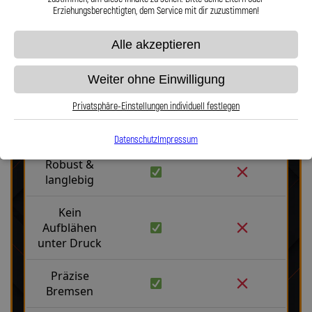
Erziehungsberechtigten, dem Service mit dir zuzustimmen!
Alle akzeptieren
Weiter ohne Einwilligung
Stahlflex vs. Gummi
Privatsphäre-Einstellungen individuell festlegen
Fakten
Stahlflex
Gummi
Datenschutz
Impressum
Robust &
langlebig
Kein
Aufblähen
unter Druck
Präzise
Bremsen