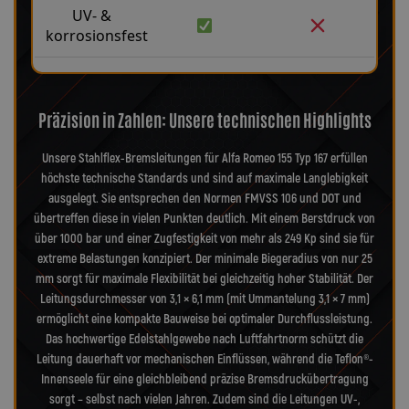
UV- &
korrosionsfest
Präzision in Zahlen: Unsere technischen Highlights
Unsere Stahlflex-Bremsleitungen für Alfa Romeo 155 Typ 167 erfüllen
höchste technische Standards und sind auf maximale Langlebigkeit
ausgelegt. Sie entsprechen den Normen FMVSS 106 und DOT und
übertreffen diese in vielen Punkten deutlich. Mit einem Berstdruck von
über 1000 bar und einer Zugfestigkeit von mehr als 249 Kp sind sie für
extreme Belastungen konzipiert. Der minimale Biegeradius von nur 25
mm sorgt für maximale Flexibilität bei gleichzeitig hoher Stabilität. Der
Leitungsdurchmesser von 3,1 × 6,1 mm (mit Ummantelung 3,1 × 7 mm)
ermöglicht eine kompakte Bauweise bei optimaler Durchflussleistung.
Das hochwertige Edelstahlgewebe nach Luftfahrtnorm schützt die
Leitung dauerhaft vor mechanischen Einflüssen, während die Teflon®-
Innenseele für eine gleichbleibend präzise Bremsdruckübertragung
sorgt – selbst nach vielen Jahren. Zudem sind die Leitungen UV-,