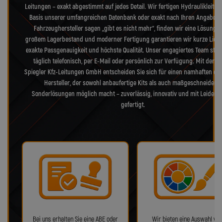
Leitungen – exakt abgestimmt auf jedes Detail. Wir fertigen Hydraulikleitu
Basis unserer umfangreichen Datenbank oder exakt nach Ihren Angaben
Fahrzeughersteller sagen „gibt es nicht mehr“, finden wir eine Lösung. 
großem Lagerbestand und moderner Fertigung garantieren wir kurze Liefer
exakte Passgenauigkeit und höchste Qualität. Unser engagiertes Team steh
täglich telefonisch, per E-Mail oder persönlich zur Verfügung. Mit der L
Spiegler Kfz-Leitungen GmbH entscheiden Sie sich für einen namhaften de
Hersteller, der sowohl anbaufertige Kits als auch maßgeschneiderte
Sonderlösungen möglich macht – zuverlässig, innovativ und mit Leidens
gefertigt.
Bei uns erhalten Sie eine ABE oder
Wir bieten eine Auswahl von