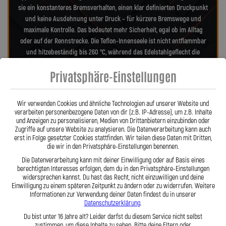
sie ein konstanteres Bremsverhalten, einen klar definierten Druckpunkt
und keine Ausdehnung unter Druck – für kürzere Bremswege und
maximale Kontrolle. Das bedeutet mehr Sicherheit, egal ob im Alltag
oder auf der Rennstrecke. Die Teflon-Innenseele ist nicht entflammbar
und hitzebeständig bis 260 °C, während das Edelstahlgeflecht die
Leitungen nahezu wartungsfrei und unempfindlich gegenüber äußeren
Privatsphäre-Einstellungen
Einflüssen macht. Es schützt zuverlässig vor Marderbissen, Witterung
und Beschädigungen – ein regelmäßiger Austausch wie bei
Gummileitungen ist nicht mehr nötig. Das spart Kosten und vermittelt
Wir verwenden Cookies und ähnliche Technologien auf unserer Website und
dauerhaft ein sicheres Gefühl beim Fahren. Unsere ausjustierbaren,
verarbeiten personenbezogene Daten von dir (z.B. IP-Adresse), um z.B. Inhalte
verdrehbaren Anschlüsse ermöglichen eine drallfreie und
und Anzeigen zu personalisieren, Medien von Drittanbietern einzubinden oder
Zugriffe auf unsere Website zu analysieren. Die Datenverarbeitung kann auch
spannungsfreie Verlegung. Ob Sonderanfertigung oder anbaufertiges
erst in Folge gesetzter Cookies stattfinden. Wir teilen diese Daten mit Dritten,
Stahlflex-Kit – jede Leitung wird passgenau und präzise gefertigt. Mit
die wir in den Privatsphäre-Einstellungen benennen.
den Stahlflex-Bremsleitungen von Lothar Spiegler Kfz-Leitungen GmbH
Die Datenverarbeitung kann mit deiner Einwilligung oder auf Basis eines
entscheiden Sie sich für echte deutsche Qualität, höchste Sicherheit
berechtigten Interesses erfolgen, dem du in den Privatsphäre-Einstellungen
und ein Produkt, das hält, was es verspricht.
widersprechen kannst. Du hast das Recht, nicht einzuwilligen und deine
Einwilligung zu einem späteren Zeitpunkt zu ändern oder zu widerrufen. Weitere
Informationen zur Verwendung deiner Daten findest du in unserer
Datenschutzerklärung
.
Hier zu unserem Video „Stahlflex vs. Gummi“
Du bist unter 16 Jahre alt? Leider darfst du diesem Service nicht selbst
zustimmen, um diese Inhalte zu sehen. Bitte deine Eltern oder