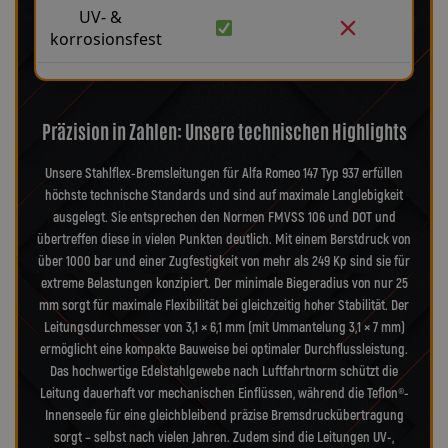
UV- &
korrosionsfest
Präzision in Zahlen: Unsere technischen Highlights
Unsere Stahlflex-Bremsleitungen für Alfa Romeo 147 Typ 937 erfüllen
höchste technische Standards und sind auf maximale Langlebigkeit
ausgelegt. Sie entsprechen den Normen FMVSS 106 und DOT und
übertreffen diese in vielen Punkten deutlich. Mit einem Berstdruck von
über 1000 bar und einer Zugfestigkeit von mehr als 249 Kp sind sie für
extreme Belastungen konzipiert. Der minimale Biegeradius von nur 25
mm sorgt für maximale Flexibilität bei gleichzeitig hoher Stabilität. Der
Leitungsdurchmesser von 3,1 × 6,1 mm (mit Ummantelung 3,1 × 7 mm)
ermöglicht eine kompakte Bauweise bei optimaler Durchflussleistung.
Das hochwertige Edelstahlgewebe nach Luftfahrtnorm schützt die
Leitung dauerhaft vor mechanischen Einflüssen, während die Teflon®-
Innenseele für eine gleichbleibend präzise Bremsdruckübertragung
sorgt – selbst nach vielen Jahren. Zudem sind die Leitungen UV-,