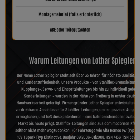
Montagematerial (falls erforderlich)
ABE oder Teilegutachten
Warum Leitungen von Lothar Spiegler?
Der Name Lothar Spiegler steht seit über 35 Jahren für höchste Qualität, Pr
und Kundenzufriedenheit. Unsere Produkte – von Stahlflex-Bremsleitunge
Kupplungs-, Servo- und Einspritzleitungen bis hin zu individuell geferti
Sonderleitungen – werden in der Nähe von Freiburg in echter deutsch
Handwerksarbeit gefertigt. Firmengründer Lothar Spiegler entwickelte die
verdrehbaren Anschlüsse für Stahlflex-Leitungen, um ein präzises Ausjusti
ermöglichen, und ließ diese patentieren – eine bahnbrechende Innovation, 
Markt bis heute prägt. Stahlflex-Leitungen sind aus dem modernen Kfz-B
seither nicht mehr wegzudenken. Für Fahrzeuge wie Alfa Romeo 147 (Typ 937)
16V T.Spark (Typ Distinctive, Baujahr 09|2006–01|2008, HSN 4136, TSN 339) f