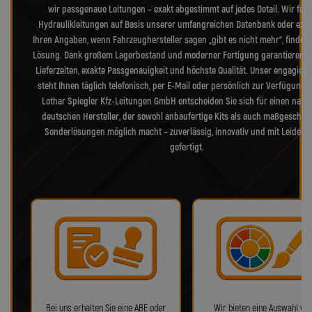
wir passgenaue Leitungen – exakt abgestimmt auf jedes Detail. Wir fert
Hydraulikleitungen auf Basis unserer umfangreichen Datenbank oder exak
Ihren Angaben, wenn Fahrzeughersteller sagen „gibt es nicht mehr“, finden 
Lösung. Dank großem Lagerbestand und moderner Fertigung garantieren w
Lieferzeiten, exakte Passgenauigkeit und höchste Qualität. Unser engagiert
steht Ihnen täglich telefonisch, per E-Mail oder persönlich zur Verfügung. 
Lothar Spiegler Kfz-Leitungen GmbH entscheiden Sie sich für einen nam
deutschen Hersteller, der sowohl anbaufertige Kits als auch maßgeschne
Sonderlösungen möglich macht – zuverlässig, innovativ und mit Leidens
gefertigt.
Bei uns erhalten Sie eine ABE oder
Wir bieten eine Auswahl von