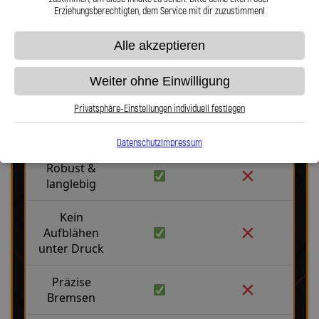
Erziehungsberechtigten, dem Service mit dir zuzustimmen!
Alle akzeptieren
Weiter ohne Einwilligung
Stahlflex vs. Gummi
Privatsphäre-Einstellungen individuell festlegen
Fakten
Stahlflex
Gummi
Datenschutz
Impressum
Robust &
langlebig
Kein
Aufblähen
unter Druck
Präzise
Bremsen