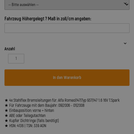
Fahrzeug Höhergelegt ? Maß in zoll/cm angeben:
Anzahl
In den Warenkorb
★ 4x Stahlflex Bremsleitungen für: Alfa Romeo|147|Typ 937|147 1.6 16V T.Spark
★ Für Fahrzeuge mit dem Baujahr: 09|2006 - 01|2008
★ Einbauposition: vorne + hinten
★ ABE oder Teilegutachten
★ Kupfer Dichtringe (falls benötigt)
★ HSN: 4136 | TSN: 339 AON