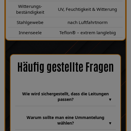
Witterungs-
UV, Feuchtigkeit & Witterung
beständigkeit
Stahlgewebe
nach Luftfahrtnorm
Innenseele
Teflon® – extrem langlebig
Häufig gestellte Fragen
Wie wird sichergestellt, dass die Leitungen
passen?
Wir verfügen über eine umfangreiche Datenbank aus über 30
Jahren Erfahrung, in der unzählige Fahrzeugmodelle und
Warum sollte man eine Ummantelung
Leitungsvarianten hinterlegt sind. Dabei achten wir bei jeder
wählen?
Fertigung genau auf Fahrzeugparameter wie HSN 4136, TSN
339 sowie die Baujahre 09|2006–01|2008, um sicherzustellen,