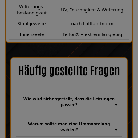
Witterungs-
UV, Feuchtigkeit & Witterung
beständigkeit
Stahlgewebe
nach Luftfahrtnorm
Innenseele
Teflon® – extrem langlebig
Häufig gestellte Fragen
Wie wird sichergestellt, dass die Leitungen
passen?
Wir verfügen über eine umfangreiche Datenbank aus über 30
Jahren Erfahrung, in der unzählige Fahrzeugmodelle und
Warum sollte man eine Ummantelung
Leitungsvarianten hinterlegt sind. Dabei achten wir bei jeder
wählen?
Fertigung genau auf Fahrzeugparameter wie HSN 4136, TSN
339 sowie die Baujahre 05|1999–12|2000, um sicherzustellen,