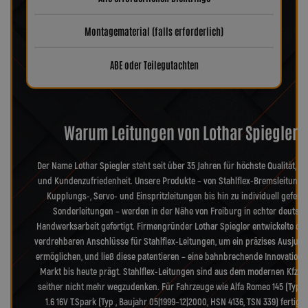
Montagematerial (falls erforderlich)
ABE oder Teilegutachten
Warum Leitungen von Lothar Spiegler?
Der Name Lothar Spiegler steht seit über 35 Jahren für höchste Qualität, Pr
und Kundenzufriedenheit. Unsere Produkte – von Stahlflex-Bremsleitunge
Kupplungs-, Servo- und Einspritzleitungen bis hin zu individuell geferti
Sonderleitungen – werden in der Nähe von Freiburg in echter deutsch
Handwerksarbeit gefertigt. Firmengründer Lothar Spiegler entwickelte die
verdrehbaren Anschlüsse für Stahlflex-Leitungen, um ein präzises Ausjusti
ermöglichen, und ließ diese patentieren – eine bahnbrechende Innovation, 
Markt bis heute prägt. Stahlflex-Leitungen sind aus dem modernen Kfz-B
seither nicht mehr wegzudenken. Für Fahrzeuge wie Alfa Romeo 145 (Typ 9
1.6 16V T.Spark (Typ , Baujahr 05|1999–12|2000, HSN 4136, TSN 339) fertige