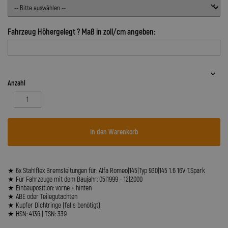
Fahrzeug Höhergelegt ? Maß in zoll/cm angeben:
Anzahl
In den Warenkorb
★ 6x Stahlflex Bremsleitungen für: Alfa Romeo|145|Typ 930|145 1.6 16V T.Spark
★ Für Fahrzeuge mit dem Baujahr: 05|1999 - 12|2000
★ Einbauposition: vorne + hinten
★ ABE oder Teilegutachten
★ Kupfer Dichtringe (falls benötigt)
★ HSN: 4136 | TSN: 339