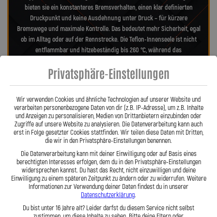
bieten sie ein konstanteres Bremsverhalten, einen klar definierten
Druckpunkt und keine Ausdehnung unter Druck – für kürzere
Bremswege und maximale Kontrolle. Das bedeutet mehr Sicherheit, egal
ob im Alltag oder auf der Rennstrecke. Die Teflon-Innenseele ist nicht
entflammbar und hitzebeständig bis 260 °C, während das
Edelstahlgeflecht die Leitungen nahezu wartungsfrei und
Privatsphäre-Einstellungen
unempfindlich gegenüber äußeren Einflüssen macht. Es schützt
zuverlässig vor Marderbissen, Witterung und Beschädigungen – ein
regelmäßiger Austausch wie bei Gummileitungen ist nicht mehr nötig.
Wir verwenden Cookies und ähnliche Technologien auf unserer Website und
Das spart Kosten und vermittelt dauerhaft ein sicheres Gefühl beim
verarbeiten personenbezogene Daten von dir (z.B. IP-Adresse), um z.B. Inhalte
Fahren. Unsere ausjustierbaren, verdrehbaren Anschlüsse ermöglichen
und Anzeigen zu personalisieren, Medien von Drittanbietern einzubinden oder
Zugriffe auf unsere Website zu analysieren. Die Datenverarbeitung kann auch
eine drallfreie und spannungsfreie Verlegung. Ob Sonderanfertigung
erst in Folge gesetzter Cookies stattfinden. Wir teilen diese Daten mit Dritten,
oder anbaufertiges Stahlflex-Kit – jede Leitung wird passgenau und
die wir in den Privatsphäre-Einstellungen benennen.
präzise gefertigt. Mit den Stahlflex-Bremsleitungen von Lothar Spiegler
Die Datenverarbeitung kann mit deiner Einwilligung oder auf Basis eines
Kfz-Leitungen GmbH entscheiden Sie sich für echte deutsche Qualität,
berechtigten Interesses erfolgen, dem du in den Privatsphäre-Einstellungen
höchste Sicherheit und ein Produkt, das hält, was es verspricht.
widersprechen kannst. Du hast das Recht, nicht einzuwilligen und deine
Einwilligung zu einem späteren Zeitpunkt zu ändern oder zu widerrufen. Weitere
Informationen zur Verwendung deiner Daten findest du in unserer
Datenschutzerklärung
.
Hier zu unserem Video „Stahlflex vs. Gummi“
Du bist unter 16 Jahre alt? Leider darfst du diesem Service nicht selbst
zustimmen, um diese Inhalte zu sehen. Bitte deine Eltern oder