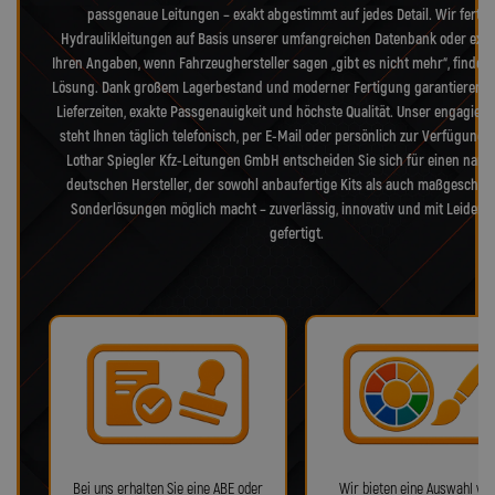
passgenaue Leitungen – exakt abgestimmt auf jedes Detail. Wir fertig
Hydraulikleitungen auf Basis unserer umfangreichen Datenbank oder exak
Ihren Angaben, wenn Fahrzeughersteller sagen „gibt es nicht mehr“, finden 
Lösung. Dank großem Lagerbestand und moderner Fertigung garantieren w
Lieferzeiten, exakte Passgenauigkeit und höchste Qualität. Unser engagiert
steht Ihnen täglich telefonisch, per E-Mail oder persönlich zur Verfügung. 
Lothar Spiegler Kfz-Leitungen GmbH entscheiden Sie sich für einen nam
deutschen Hersteller, der sowohl anbaufertige Kits als auch maßgeschne
Sonderlösungen möglich macht – zuverlässig, innovativ und mit Leidens
gefertigt.
Bei uns erhalten Sie eine ABE oder
Wir bieten eine Auswahl von