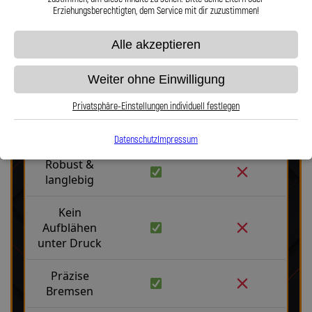
Erziehungsberechtigten, dem Service mit dir zuzustimmen!
Alle akzeptieren
Weiter ohne Einwilligung
Stahlflex vs. Gummi
Privatsphäre-Einstellungen individuell festlegen
Fakten
Stahlflex
Gummi
Datenschutz
Impressum
Robust &
langlebig
Kein
Aufblähen
unter Druck
Präzise
Bremsen