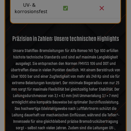
UV- &
korrosionsfest
Präzision in Zahlen: Unsere technischen Highlights
Unsere Stahlflex-Bremsleitungen für Alfa Romeo 145 Typ 930 erfüllen
höchste technische Standards und sind auf maximale Langlebigkeit
ausgelegt. Sie entsprechen den Normen FMVSS 106 und DOT und
übertreffen diese in vielen Punkten deutlich. Mit einem Berstdruck von
über 1000 bar und einer Zugfestigkeit von mehr als 249 Kp sind sie für
extreme Belastungen konzipiert. Der minimale Biegeradius von nur 25
mm sorgt für maximale Flexibilität bei gleichzeitig hoher Stabilität. Der
Leitungsdurchmesser von 3,1 × 6,1 mm (mit Ummantelung 3,1 × 7 mm)
ermöglicht eine kompakte Bauweise bei optimaler Durchflussleistung.
Das hochwertige Edelstahlgewebe nach Luftfahrtnorm schützt die
Leitung dauerhaft vor mechanischen Einflüssen, während die Teflon®-
Innenseele für eine gleichbleibend präzise Bremsdruckübertragung
sorgt – selbst nach vielen Jahren. Zudem sind die Leitungen UV-,