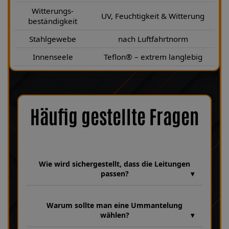
Witterungs-
UV, Feuchtigkeit & Witterung
beständigkeit
Stahlgewebe
nach Luftfahrtnorm
Innenseele
Teflon® – extrem langlebig
Häufig gestellte Fragen
Wie wird sichergestellt, dass die Leitungen
passen?
Wir verfügen über eine umfangreiche Datenbank aus über 30
Jahren Erfahrung, in der unzählige Fahrzeugmodelle und
Warum sollte man eine Ummantelung
Leitungsvarianten hinterlegt sind. Dabei achten wir bei jeder
wählen?
Fertigung genau auf Fahrzeugparameter wie HSN , TSN sowie
die Baujahre 01|1985–12|1995, um sicherzustellen, dass Ihre