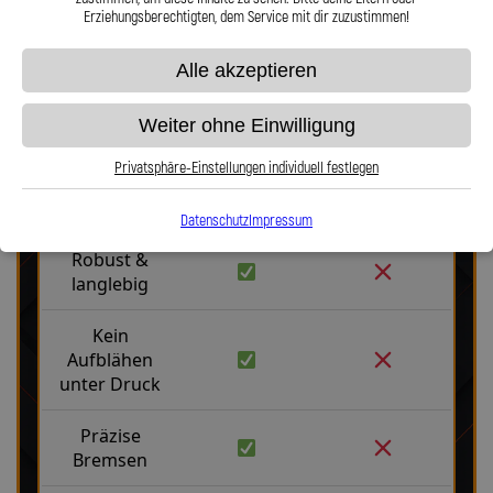
Erziehungsberechtigten, dem Service mit dir zuzustimmen!
Alle akzeptieren
Weiter ohne Einwilligung
Stahlflex vs. Gummi
Privatsphäre-Einstellungen individuell festlegen
Fakten
Stahlflex
Gummi
Datenschutz
Impressum
Robust &
langlebig
Kein
Aufblähen
unter Druck
Präzise
Bremsen