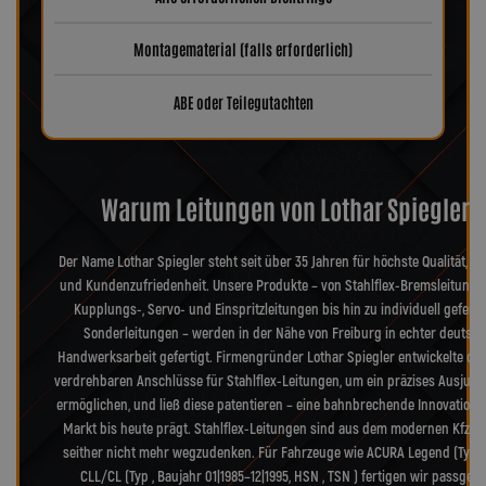
Montagematerial (falls erforderlich)
ABE oder Teilegutachten
Warum Leitungen von Lothar Spiegler?
Der Name Lothar Spiegler steht seit über 35 Jahren für höchste Qualität, Pr
und Kundenzufriedenheit. Unsere Produkte – von Stahlflex-Bremsleitunge
Kupplungs-, Servo- und Einspritzleitungen bis hin zu individuell geferti
Sonderleitungen – werden in der Nähe von Freiburg in echter deutsch
Handwerksarbeit gefertigt. Firmengründer Lothar Spiegler entwickelte die
verdrehbaren Anschlüsse für Stahlflex-Leitungen, um ein präzises Ausjusti
ermöglichen, und ließ diese patentieren – eine bahnbrechende Innovation, 
Markt bis heute prägt. Stahlflex-Leitungen sind aus dem modernen Kfz-B
seither nicht mehr wegzudenken. Für Fahrzeuge wie ACURA Legend (Type-
CLL/CL (Typ , Baujahr 01|1985–12|1995, HSN , TSN ) fertigen wir passgen