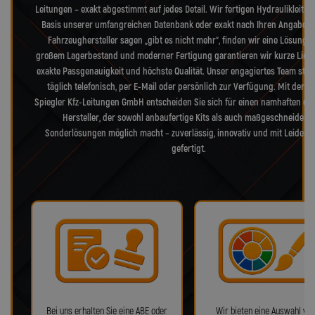
Leitungen – exakt abgestimmt auf jedes Detail. Wir fertigen Hydraulikleitu
Basis unserer umfangreichen Datenbank oder exakt nach Ihren Angaben
Fahrzeughersteller sagen „gibt es nicht mehr“, finden wir eine Lösung. 
großem Lagerbestand und moderner Fertigung garantieren wir kurze Liefer
exakte Passgenauigkeit und höchste Qualität. Unser engagiertes Team steh
täglich telefonisch, per E-Mail oder persönlich zur Verfügung. Mit der L
Spiegler Kfz-Leitungen GmbH entscheiden Sie sich für einen namhaften de
Hersteller, der sowohl anbaufertige Kits als auch maßgeschneiderte
Sonderlösungen möglich macht – zuverlässig, innovativ und mit Leidens
gefertigt.
Bei uns erhalten Sie eine ABE oder
Wir bieten eine Auswahl von