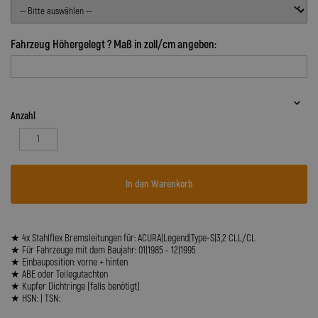
Fahrzeug Höhergelegt ? Maß in zoll/cm angeben:
Anzahl
In den Warenkorb
★ 4x Stahlflex Bremsleitungen für: ACURA|Legend|Type-S|3,2 CLL/CL
★ Für Fahrzeuge mit dem Baujahr: 01|1985 - 12|1995
★ Einbauposition: vorne + hinten
★ ABE oder Teilegutachten
★ Kupfer Dichtringe (falls benötigt)
★ HSN: | TSN: