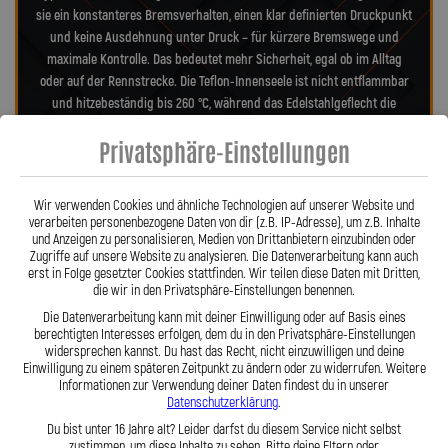
sie ein konstanteres Bremsverhalten, einen klar definierten Druckpunkt
und keine Ausdehnung unter Druck – für kürzere Bremswege und
maximale Kontrolle. Das bedeutet mehr Sicherheit, egal ob im Alltag
oder auf der Rennstrecke. Die Teflon-Innenseele ist nicht entflammbar
und hitzebeständig bis 260 °C, während das Edelstahlgeflecht die
Leitungen nahezu wartungsfrei und unempfindlich gegenüber äußeren
Privatsphäre-Einstellungen
Einflüssen macht. Es schützt zuverlässig vor Marderbissen, Witterung
und Beschädigungen – ein regelmäßiger Austausch wie bei
Gummileitungen ist nicht mehr nötig. Das spart Kosten und vermittelt
Wir verwenden Cookies und ähnliche Technologien auf unserer Website und
dauerhaft ein sicheres Gefühl beim Fahren. Unsere ausjustierbaren,
verarbeiten personenbezogene Daten von dir (z.B. IP-Adresse), um z.B. Inhalte
verdrehbaren Anschlüsse ermöglichen eine drallfreie und
und Anzeigen zu personalisieren, Medien von Drittanbietern einzubinden oder
Zugriffe auf unsere Website zu analysieren. Die Datenverarbeitung kann auch
spannungsfreie Verlegung. Ob Sonderanfertigung oder anbaufertiges
erst in Folge gesetzter Cookies stattfinden. Wir teilen diese Daten mit Dritten,
Stahlflex-Kit – jede Leitung wird passgenau und präzise gefertigt. Mit
die wir in den Privatsphäre-Einstellungen benennen.
den Stahlflex-Bremsleitungen von Lothar Spiegler Kfz-Leitungen GmbH
Die Datenverarbeitung kann mit deiner Einwilligung oder auf Basis eines
entscheiden Sie sich für echte deutsche Qualität, höchste Sicherheit
berechtigten Interesses erfolgen, dem du in den Privatsphäre-Einstellungen
und ein Produkt, das hält, was es verspricht.
widersprechen kannst. Du hast das Recht, nicht einzuwilligen und deine
Einwilligung zu einem späteren Zeitpunkt zu ändern oder zu widerrufen. Weitere
Informationen zur Verwendung deiner Daten findest du in unserer
Datenschutzerklärung
.
Hier zu unserem Video „Stahlflex vs. Gummi“
Du bist unter 16 Jahre alt? Leider darfst du diesem Service nicht selbst
zustimmen, um diese Inhalte zu sehen. Bitte deine Eltern oder