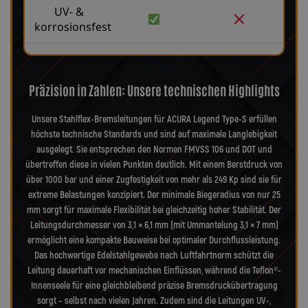
UV- &
korrosionsfest
Präzision in Zahlen: Unsere technischen Highlights
Unsere Stahlflex-Bremsleitungen für ACURA Legend Type-S erfüllen
höchste technische Standards und sind auf maximale Langlebigkeit
ausgelegt. Sie entsprechen den Normen FMVSS 106 und DOT und
übertreffen diese in vielen Punkten deutlich. Mit einem Berstdruck von
über 1000 bar und einer Zugfestigkeit von mehr als 249 Kp sind sie für
extreme Belastungen konzipiert. Der minimale Biegeradius von nur 25
mm sorgt für maximale Flexibilität bei gleichzeitig hoher Stabilität. Der
Leitungsdurchmesser von 3,1 × 6,1 mm (mit Ummantelung 3,1 × 7 mm)
ermöglicht eine kompakte Bauweise bei optimaler Durchflussleistung.
Das hochwertige Edelstahlgewebe nach Luftfahrtnorm schützt die
Leitung dauerhaft vor mechanischen Einflüssen, während die Teflon®-
Innenseele für eine gleichbleibend präzise Bremsdruckübertragung
sorgt – selbst nach vielen Jahren. Zudem sind die Leitungen UV-,