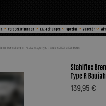
en
Verdeckleitungen
KFZ-Leitungen
Spezial
Zubehör
Wis
Stahlflex Zube
ahlflex Bremsleitung für: ACURA Integra Type R Baujahr:01|1991-12|1998 Motor:
Stahlflex Bre
Type R Baujah
139,95 €