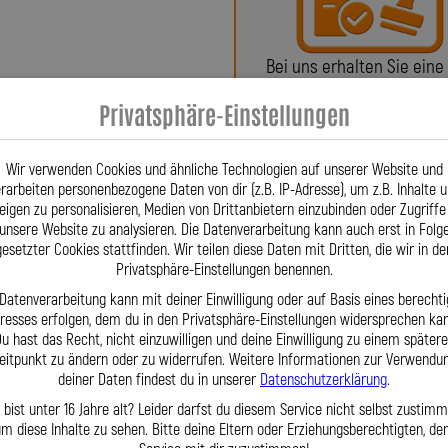
fertigten Sonderleitungen – werden in
sarbeit gefertigt. Firmengründer
Bei uns erhalten Sie eine
nschlüsse für Stahlflex-Leitungen,
 ließ diese patentieren – eine
oder ein Teilegutachte
Privatsphäre-Einstellungen
gt. Stahlflex-Leitungen sind aus dem
. Für Fahrzeuge wie ACURA Integra
fertigen wir passgenaue Leitungen –
Wir verwenden Cookies und ähnliche Technologien auf unserer Website und
rarbeiten personenbezogene Daten von dir (z.B. IP-Adresse), um z.B. Inhalte 
raulikleitungen auf Basis unserer
eigen zu personalisieren, Medien von Drittanbietern einzubinden oder Zugriffe
ben, wenn Fahrzeughersteller sagen
unsere Website zu analysieren. Die Datenverarbeitung kann auch erst in Folg
 großem Lagerbestand und moderner
gesetzter Cookies stattfinden. Wir teilen diese Daten mit Dritten, die wir in de
Fragen? Unser Team ist tä
assgenauigkeit und höchste Qualität.
Privatsphäre-Einstellungen benennen.
per Telefon oder Mail für S
ch, per E-Mail oder persönlich zur
 Datenverarbeitung kann mit deiner Einwilligung oder auf Basis eines berechti
bH entscheiden Sie sich für einen
eresses erfolgen, dem du in den Privatsphäre-Einstellungen widersprechen kan
u hast das Recht, nicht einzuwilligen und deine Einwilligung zu einem später
ige Kits als auch maßgeschneiderte
eitpunkt zu ändern oder zu widerrufen. Weitere Informationen zur Verwendu
v und mit Leidenschaft gefertigt.
deiner Daten findest du in unserer
Datenschutzerklärung
.
 bist unter 16 Jahre alt? Leider darfst du diesem Service nicht selbst zustimm
m diese Inhalte zu sehen. Bitte deine Eltern oder Erziehungsberechtigten, d