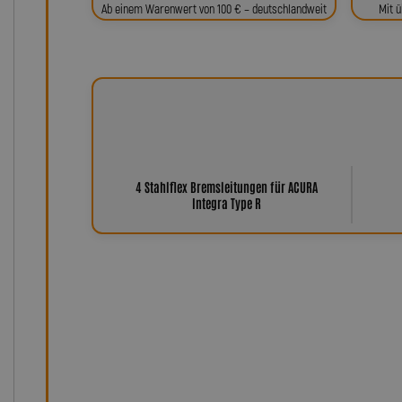
Ab einem Warenwert von 100 € – deutschlandweit
Mit ü
4 Stahlflex Bremsleitungen für ACURA
Integra Type R
Warum Leitungen von Lot
Der Name Lothar Spiegler steht seit über 35 Jahren f
Kundenzufriedenheit. Unsere Produkte – von Stahlfle