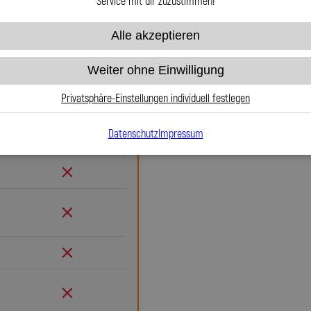
Service mit dir zuzustimmen!
Warum Stahlflex-
Alle akzeptieren
Gummi
Wenn es um Sicherheit, Langlebig
Weiter ohne Einwilligung
Stahlflex-Bremsleitungen für ACU
Gummileitungen bieten sie ei
Privatsphäre-Einstellungen individuell festlegen
Druckpunkt und keine Ausdehn
Kontrolle. Das bedeutet mehr Si
Datenschutz
Impressum
Gummi
Teflon-Innenseele ist nicht 
Edelstahlgeflecht die Leitu
äußeren Einflüssen macht. Es
Beschädigungen – ein regelmä
nötig. Das spart Kosten und ver
ausjustierbaren, verdrehbaren A
Verlegung. Ob Sonderanfertigu
passgenau und präzise gefertigt.
Leitungen GmbH entscheiden Sie 
ein Pro