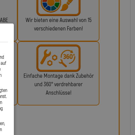
 ABE
Wir bieten eine Auswahl von 15
n!
verschiedenen Farben!
und
 auf
e
n
glich
Einfache Montage dank Zubehör
ie da.
und 360° verdrehbarer
gten
Anschlüsse!
nst.
en
ng
en,
em