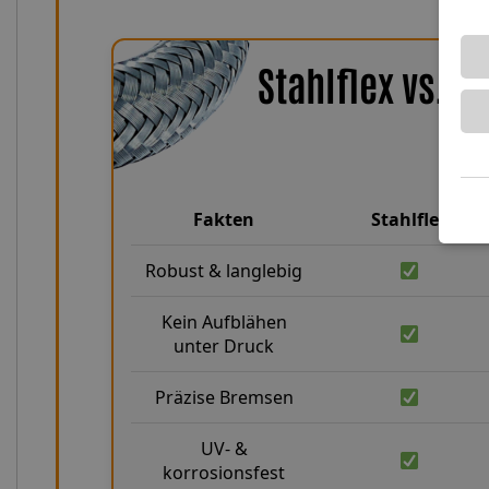
Stahlflex vs. 
Fakten
Stahlflex
Robust & langlebig
Kein Aufblähen
unter Druck
Präzise Bremsen
UV- &
korrosionsfest