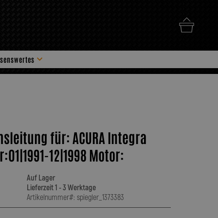
senswertes
hör
msleitung für: ACURA Integra
r:01|1991-12|1998 Motor:
Auf Lager
Lieferzeit 1 - 3 Werktage
Artikelnummer#: spiegler_1373383