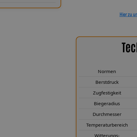
Hier zu u
Tec
chen Highlights
e R erfüllen höchste technische
Normen
gt. Sie entsprechen den Normen
en deutlich. Mit einem Berstdruck
Berstdruck
s 249 Kp sind sie für extreme
Zugfestigkeit
 nur 25 mm sorgt für maximale
Biegeradius
sdurchmesser von 3,1 × 6,1 mm (mit
e Bauweise bei optimaler
Durchmesser
nach Luftfahrtnorm schützt die
Temperaturbereich
 die Teflon®-Innenseele für eine
elbst nach vielen Jahren. Zudem
Witterungs-