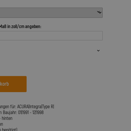
Maß in zoll/cm angeben:
nkorb
ungen für: ACURA|Integra|Type R|
aujahr: 01|1991 - 12|1998
+ hinten
en
s benötigt)