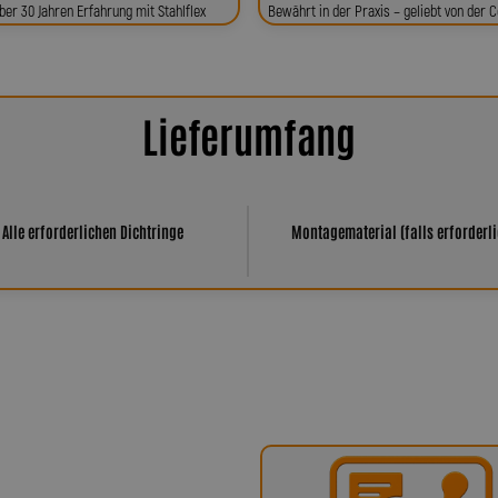
ber 30 Jahren Erfahrung mit Stahlflex
Bewährt in der Praxis – geliebt von der
Lieferumfang
Alle erforderlichen Dichtringe
Montagematerial (falls erforderli
har Spiegler?
ür höchste Qualität, Präzision und
x-Bremsleitungen über Kupplungs-,