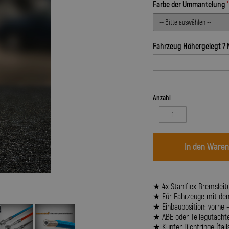
Farbe der Ummantelung
Fahrzeug Höhergelegt ? 
Anzahl
In den Ware
★ 4x Stahlflex Bremsleit
★ Für Fahrzeuge mit dem B
★ Einbauposition: vorne 
★ ABE oder Teilegutacht
★ Kupfer Dichtringe (fall