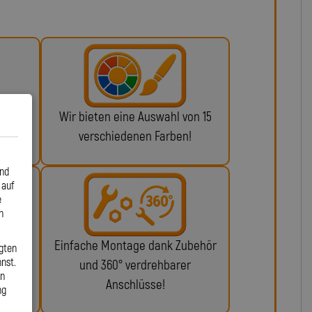
 ABE
Wir bieten eine Auswahl von 15
n!
verschiedenen Farben!
und
 auf
e
n
glich
Einfache Montage dank Zubehör
gten
nst.
ie da.
und 360° verdrehbarer
en
Anschlüsse!
ng