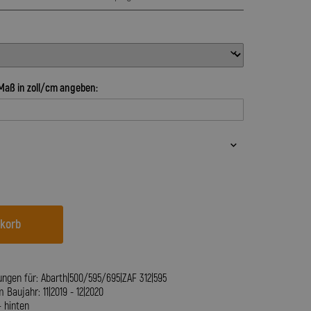
Maß in zoll/cm angeben:
nkorb
ungen für: Abarth|500/595/695|ZAF 312|595
aujahr: 11|2019 - 12|2020
+ hinten