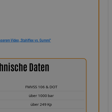
ng oder anbaufertiges Stahlflex-Kit – jede Leitung wird
 Mit den Stahlflex-Bremsleitungen von Lothar Spiegler Kfz-
sich für echte deutsche Qualität, höchste Sicherheit und
dukt, das hält, was es verspricht.
nserem Video „Stahlflex vs. Gummi“
hnische Daten
FMVSS 106 & DOT
über 1000 bar
über 249 Kp