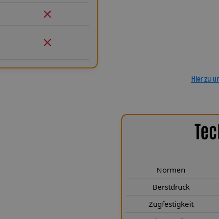
Verlegung. Ob Sonderanfertigu
passgenau und präzise gefertigt.
Leitungen GmbH entscheiden Sie 
ein Pro
Hier zu u
Tec
chen Highlights
695 ZAF 312 erfüllen höchste
Normen
t ausgelegt. Sie entsprechen den
len Punkten deutlich. Mit einem
Berstdruck
on mehr als 249 Kp sind sie für
Zugfestigkeit
adius von nur 25 mm sorgt für