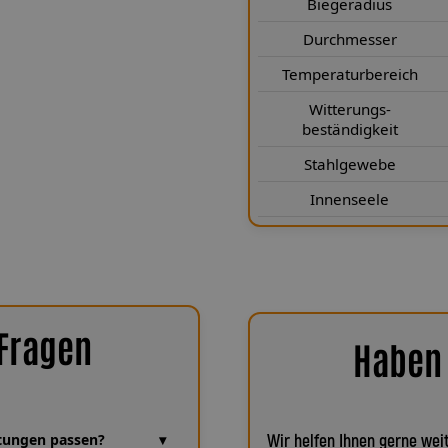
Biegeradius
r Leitungsdurchmesser von 3,1 × 6,1
pakte Bauweise bei optimaler
Durchmesser
nach Luftfahrtnorm schützt die
Temperaturbereich
 die Teflon®-Innenseele für eine
elbst nach vielen Jahren. Zudem
Witterungs-
beständigkeit
gsbeständig sowie kälte- und
e auch unter extremen Bedingungen
Stahlgewebe
rtungsfrei.
Innenseele
 Fragen
Haben 
eitungen passen?
Wir helfen Ihnen gerne weit