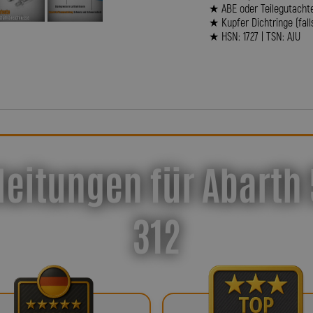
★ ABE oder Teilegutacht
★ Kupfer Dichtringe (fall
★ HSN: 1727 | TSN: AJU
leitungen für Abarth
312