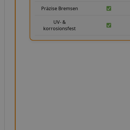
Präzise Bremsen
UV- &
korrosionsfest
Präzision in Zahlen: Unsere technis
Unsere Stahlflex-Bremsleitungen für Abarth 500/595/
technische Standards und sind auf maximale Langlebigkei
Normen FMVSS 106 und DOT und übertreffen diese in vie
Berstdruck von über 1000 bar und einer Zugfestigkeit v
extreme Belastungen konzipiert. Der minimale Bieger