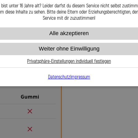
nderlösungen möglich macht –
 bist unter 16 Jahre alt? Leider darfst du diesem Service nicht selbst zustimm
nschaft gefertigt.
m diese Inhalte zu sehen. Bitte deine Eltern oder Erziehungsberechtigten, d
Service mit dir zuzustimmen!
Alle akzeptieren
Warum Stahlflex-Br
Weiter ohne Einwilligung
Gummi
Wenn es um Sicherheit, Langlebig
Privatsphäre-Einstellungen individuell festlegen
Stahlflex-Bremsleitungen für
herkömmlichen Gummileitungen 
Datenschutz
Impressum
definierten Druckpunkt und kei
maximale Kontrolle. Das bed
Gummi
Rennstrecke. Die Teflon-Innense
während das Edelstahlgeflech
gegenüber äußeren Einflüssen ma
und Beschädigungen – ein regel
nötig. Das spart Kosten und ver
ausjustierbaren, verdrehbaren A