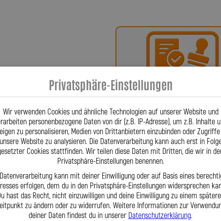
har Spiegler?
ür höchste Qualität, Präzision und
x-Bremsleitungen über Kupplungs-,
fertigten Sonderleitungen – werden in
sarbeit gefertigt. Firmengründer
nschlüsse für Stahlflex-Leitungen,
Privatsphäre-Einstellungen
Bei uns erhalten Sie eine
 ließ diese patentieren – eine
oder ein Teilegutachte
gt. Stahlflex-Leitungen sind aus dem
Wir verwenden Cookies und ähnliche Technologien auf unserer Website und
nken. Für Fahrzeuge wie Abarth
rarbeiten personenbezogene Daten von dir (z.B. IP-Adresse), um z.B. Inhalte 
20, HSN 1727, TSN AJU) fertigen wir
eigen zu personalisieren, Medien von Drittanbietern einzubinden oder Zugriffe
ail. Wir fertigen Hydraulikleitungen
unsere Website zu analysieren. Die Datenverarbeitung kann auch erst in Folg
exakt nach Ihren Angaben, wenn
gesetzter Cookies stattfinden. Wir teilen diese Daten mit Dritten, die wir in de
Privatsphäre-Einstellungen benennen.
den wir eine Lösung. Dank großem
Fragen? Unser Team ist tä
wir kurze Lieferzeiten, exakte
 Datenverarbeitung kann mit deiner Einwilligung oder auf Basis eines berechti
eresses erfolgen, dem du in den Privatsphäre-Einstellungen widersprechen kan
per Telefon oder Mail für S
iertes Team steht Ihnen täglich
u hast das Recht, nicht einzuwilligen und deine Einwilligung zu einem später
Mit der Lothar Spiegler Kfz-Leitungen
eitpunkt zu ändern oder zu widerrufen. Weitere Informationen zur Verwendu
utschen Hersteller, der sowohl
deiner Daten findest du in unserer
Datenschutzerklärung
.