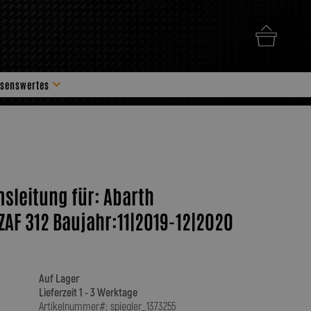
senswertes
hör
msleitung für: Abarth
AF 312 Baujahr:11|2019-12|2020
Auf Lager
Lieferzeit 1 - 3 Werktage
Artikelnummer#: spiegler_1373255