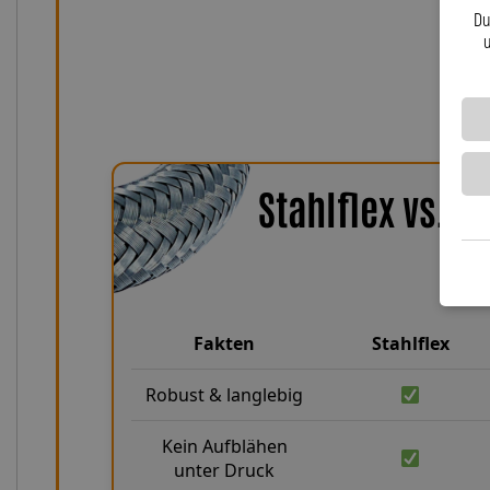
anbaufertige Kits als auch maßgeschneiderte So
Du
zuverlässig, innovativ und mit Leide
u
Stahlflex vs. 
Fakten
Stahlflex
Robust & langlebig
Kein Aufblähen
unter Druck