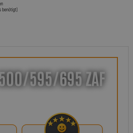
en
s benötigt)
 500/595/695 ZAF