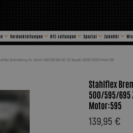
en
Verdeckleitungen
KFZ-Leitungen
Spezial
Zubehör
Wis
Stahlflex Zube
tahlflex Bremsleitung für: Abarth 500/595/695 ZAF 312 Baujahr:11|2019-12|2020 Motor:595
Stahlflex Bre
500/595/695 Z
Motor:595
139,95 €