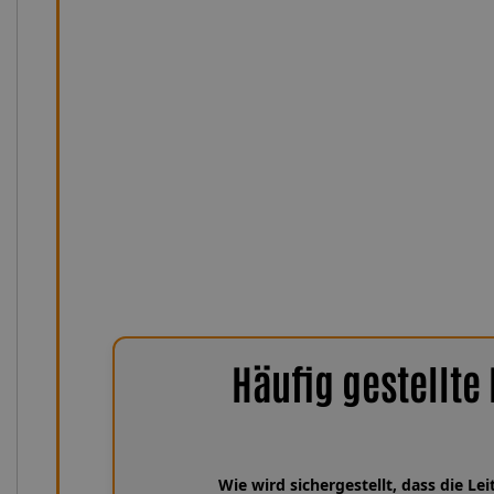
maximale Flexibilität bei gleichzeitig hoher Stabilität. De
mm (mit Ummantelung 3,1 × 7 mm) ermöglicht eine kom
Durchflussleistung. Das hochwertige Edelstahlgewebe 
Leitung dauerhaft vor mechanischen Einflüssen, während
gleichbleibend präzise Bremsdruckübertragung sorgt – s
sind die Leitungen UV-, feuchtigkeits- und witterun
hitzebeständig von −75 °C bis +260 °C. Damit bleiben si
zuverlässig, sicher und nahezu wa
Häufig gestellte
Wie wird sichergestellt, dass die L