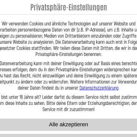
Privatsphäre-Einstellungen
sleitung für Magura Clara (01-
Stahlflex Bremsleitung für Magu
Vorne
Wir verwenden Cookies und ähnliche Technologien auf unserer Website und
rarbeiten personenbezogene Daten von dir (z.B. IP-Adresse), um z.B. Inhalte 
56,95 €
eigen zu personalisieren, Medien von Drittanbietern einzubinden oder Zugriffe
unsere Website zu analysieren. Die Datenverarbeitung kann auch erst in Folg
gesetzter Cookies stattfinden. Wir teilen diese Daten mit Dritten, die wir in de
kt
Zum Produkt
Privatsphäre-Einstellungen benennen.
 Datenverarbeitung kann mit deiner Einwilligung oder auf Basis eines berechti
eresses erfolgen, dem du in den Privatsphäre-Einstellungen widersprechen kan
u hast das Recht, nicht einzuwilligen und deine Einwilligung zu einem später
eitpunkt zu ändern oder zu widerrufen. Weitere Informationen zur Verwendu
deiner Daten findest du in unserer
Datenschutzerklärung
.
 bist unter 16 Jahre alt? Leider darfst du diesem Service nicht selbst zustimm
m diese Inhalte zu sehen. Bitte deine Eltern oder Erziehungsberechtigten, d
Service mit dir zuzustimmen!
Alle akzeptieren