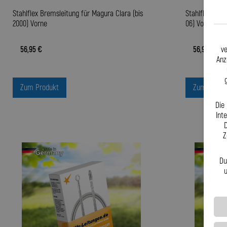
Stahlflex Bremsleitung für Magura Clara (bis
Stahlflex Brem
2000) Vorne
06) Vorne
ve
56,95 €
56,95 €
Anz
Zum Produkt
Zum Produ
Die
Int
D
Z
Du
u