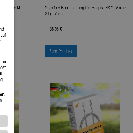
ra Gustav M
Stahlflex Bremsleitung für Magura HS 11 (Vorne
2.tlg) Vorne
und
86,95 €
 auf
e
n
Zum Produkt
gten
nst.
en
ng
en,
em