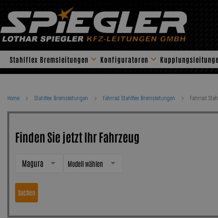
Skip
to
content
Stahlflex Bremsleitungen
Konfiguratoren
Kupplungsleitung
Home
Stahlflex Bremsleitungen
Fahrrad Stahlflex Bremsleitungen
Fahrrad Stah
Finden Sie jetzt Ihr Fahrzeug
Magura
Modell wählen
Suchen