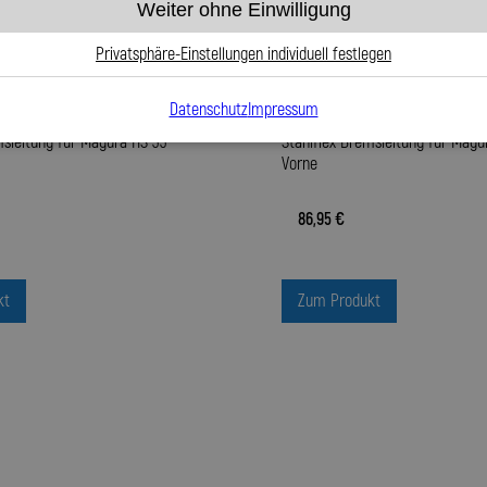
Weiter ohne Einwilligung
Privatsphäre-Einstellungen individuell festlegen
Datenschutz
Impressum
msleitung für Magura HS 33
Stahlflex Bremsleitung für Magu
Vorne
86,95 €
kt
Zum Produkt