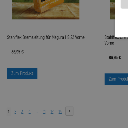
Stahlflex Bremsleitung für Magura HS 22 Vorne
Stahlflex Bre
Vorne
86,95 €
86,95 €
Zum Produkt
Zum Produ
1
2
3
4
…
11
12
13