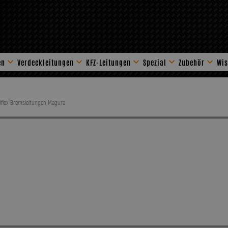
en
Verdeckleitungen
KFZ-Leitungen
Spezial
Zubehör
Wis
Stahlflex Zube
lflex Bremsleitungen Magura