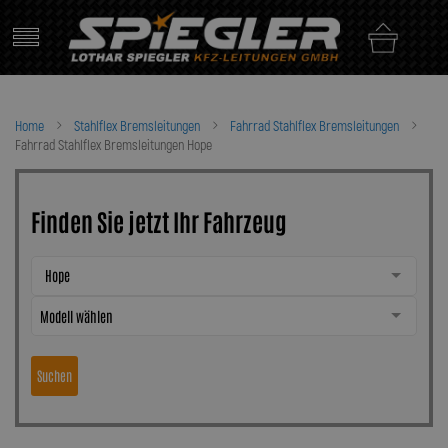
Skip
to
content
Home
Stahlflex Bremsleitungen
Fahrrad Stahlflex Bremsleitungen
Fahrrad Stahlflex Bremsleitungen Hope
Finden Sie jetzt Ihr Fahrzeug
Hope
Modell wählen
Suchen