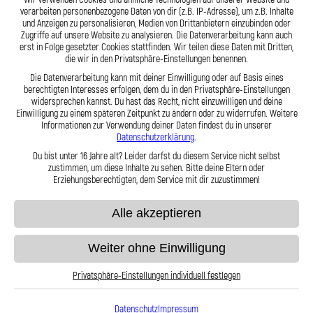
verarbeiten personenbezogene Daten von dir (z.B. IP-Adresse), um z.B. Inhalte
Zum Produkt
Zum Produkt
und Anzeigen zu personalisieren, Medien von Drittanbietern einzubinden oder
Zugriffe auf unsere Website zu analysieren. Die Datenverarbeitung kann auch
erst in Folge gesetzter Cookies stattfinden. Wir teilen diese Daten mit Dritten,
die wir in den Privatsphäre-Einstellungen benennen.
Die Datenverarbeitung kann mit deiner Einwilligung oder auf Basis eines
berechtigten Interesses erfolgen, dem du in den Privatsphäre-Einstellungen
widersprechen kannst. Du hast das Recht, nicht einzuwilligen und deine
Einwilligung zu einem späteren Zeitpunkt zu ändern oder zu widerrufen. Weitere
Informationen zur Verwendung deiner Daten findest du in unserer
Datenschutzerklärung
.
Du bist unter 16 Jahre alt? Leider darfst du diesem Service nicht selbst
zustimmen, um diese Inhalte zu sehen. Bitte deine Eltern oder
Erziehungsberechtigten, dem Service mit dir zuzustimmen!
Alle akzeptieren
Stahlflex Bremsleitung für Hope Mini
Stahlflex Bremsleitung für Hope Mini
2001 Vorne
X2 Vorne
Weiter ohne Einwilligung
56,95 €
56,95 €
Privatsphäre-Einstellungen individuell festlegen
Datenschutz
Impressum