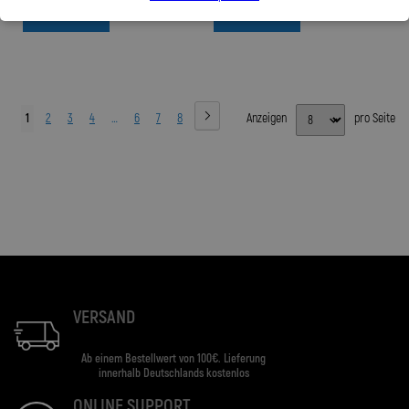
Zum Produkt
Zum Produkt
1
2
3
4
…
6
7
8
Anzeigen
pro Seite
VERSAND
Ab einem Bestellwert von 100€. Lieferung
innerhalb Deutschlands kostenlos
ONLINE SUPPORT