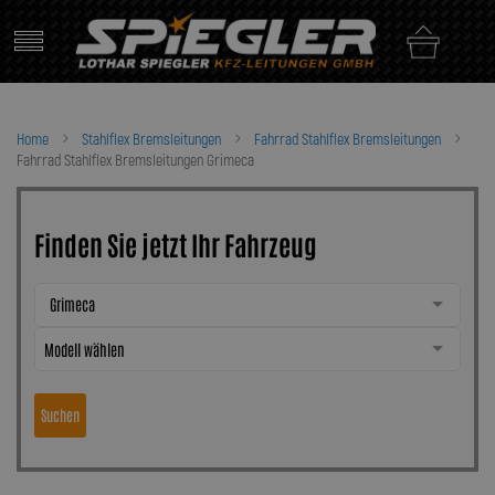
Skip
to
content
Home
Stahlflex Bremsleitungen
Fahrrad Stahlflex Bremsleitungen
Fahrrad Stahlflex Bremsleitungen Grimeca
Finden Sie jetzt Ihr Fahrzeug
Grimeca
Modell wählen
Suchen