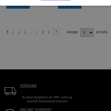
Zum Produkt
Zum Produkt
1
2
3
4
…
7
8
9
Anzeigen
pro Seite
VERSAND
Ab einem Bestellwert von 100€. Lieferung
innerhalb Deutschlands kostenlos
ONLINE SUPPORT