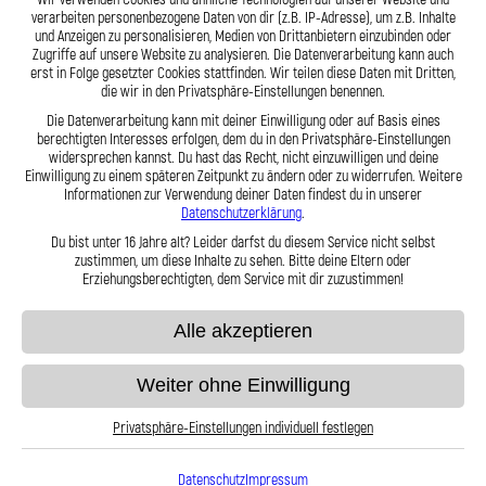
verarbeiten personenbezogene Daten von dir (z.B. IP-Adresse), um z.B. Inhalte
Zum Produkt
Zum Produkt
und Anzeigen zu personalisieren, Medien von Drittanbietern einzubinden oder
Zugriffe auf unsere Website zu analysieren. Die Datenverarbeitung kann auch
erst in Folge gesetzter Cookies stattfinden. Wir teilen diese Daten mit Dritten,
die wir in den Privatsphäre-Einstellungen benennen.
Die Datenverarbeitung kann mit deiner Einwilligung oder auf Basis eines
berechtigten Interesses erfolgen, dem du in den Privatsphäre-Einstellungen
widersprechen kannst. Du hast das Recht, nicht einzuwilligen und deine
Einwilligung zu einem späteren Zeitpunkt zu ändern oder zu widerrufen. Weitere
Informationen zur Verwendung deiner Daten findest du in unserer
Datenschutzerklärung
.
Du bist unter 16 Jahre alt? Leider darfst du diesem Service nicht selbst
zustimmen, um diese Inhalte zu sehen. Bitte deine Eltern oder
Erziehungsberechtigten, dem Service mit dir zuzustimmen!
Alle akzeptieren
Stahlflex Bremsleitung für Grimeca
Stahlflex Bremsleitung für Grimeca
System 5 Vorne
System 5.1 Vorne
Weiter ohne Einwilligung
56,95 €
56,95 €
Privatsphäre-Einstellungen individuell festlegen
Datenschutz
Impressum