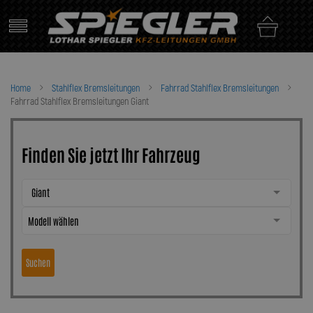
Skip
to
content
Home
Stahlflex Bremsleitungen
Fahrrad Stahlflex Bremsleitungen
Fahrrad Stahlflex Bremsleitungen Giant
Finden Sie jetzt Ihr Fahrzeug
Giant
Modell wählen
Suchen