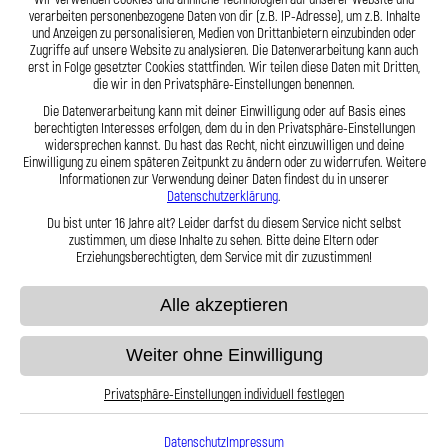
verarbeiten personenbezogene Daten von dir (z.B. IP-Adresse), um z.B. Inhalte
Zum Produkt
Zum Produkt
und Anzeigen zu personalisieren, Medien von Drittanbietern einzubinden oder
Zugriffe auf unsere Website zu analysieren. Die Datenverarbeitung kann auch
erst in Folge gesetzter Cookies stattfinden. Wir teilen diese Daten mit Dritten,
die wir in den Privatsphäre-Einstellungen benennen.
Die Datenverarbeitung kann mit deiner Einwilligung oder auf Basis eines
berechtigten Interesses erfolgen, dem du in den Privatsphäre-Einstellungen
widersprechen kannst. Du hast das Recht, nicht einzuwilligen und deine
Einwilligung zu einem späteren Zeitpunkt zu ändern oder zu widerrufen. Weitere
Informationen zur Verwendung deiner Daten findest du in unserer
Datenschutzerklärung
.
Du bist unter 16 Jahre alt? Leider darfst du diesem Service nicht selbst
zustimmen, um diese Inhalte zu sehen. Bitte deine Eltern oder
Erziehungsberechtigten, dem Service mit dir zuzustimmen!
Alle akzeptieren
Stahlflex Bremsleitung für Giant MPH
Stahlflex Bremsleitung für Giant MPH
2 Hinten
3 Hinten
Weiter ohne Einwilligung
69,95 €
69,95 €
Privatsphäre-Einstellungen individuell festlegen
Datenschutz
Impressum