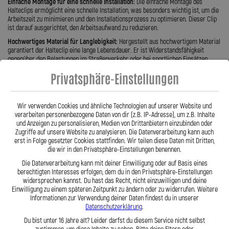
Einfache Montage für eine schnelle Installation:
Die einfache Montage des
Halteclips ermöglicht eine schnelle Installation, was besonders wichtig ist, um die
Arbeitszeit zu minimieren und den Installationsprozess zu optimieren. Dieser Clip
ist darauf ausgerichtet, den Arbeitsaufwand zu reduzieren.
Hochwertiges Material für Langlebigkeit:
Hergestellt aus hochwertigem Material
garantiert der Halteclip eine lange Lebensdauer. Er ist Widerstandsfähigkeit
gegenüber den Belastungen im Straßenverkehr oder bei sportlichen Einsätzen.
Diese Robustheit gewährleistet eine langfristige Zuverlässigkeit.
Privatsphäre-Einstellungen
Performance-Optimierung im Motorsport:
Der Halteclip für 2 Stahlflex
Bremsleitungen ist besonders in Motorsportanwendungen von unschätzbarem
Wert. Er sorgt nicht nur für die notwendige Sicherheit, sondern auch für eine
Wir verwenden Cookies und ähnliche Technologien auf unserer Website und
optimale Performance, wenn es auf jede Sekunde und jeden Meter ankommt.
verarbeiten personenbezogene Daten von dir (z.B. IP-Adresse), um z.B. Inhalte
und Anzeigen zu personalisieren, Medien von Drittanbietern einzubinden oder
Zugriffe auf unsere Website zu analysieren. Die Datenverarbeitung kann auch
Der Halteclip für 2 Stahlflex Bremsleitungen von Fabian Spiegler bietet eine sichere
erst in Folge gesetzter Cookies stattfinden. Wir teilen diese Daten mit Dritten,
und effiziente Befestigungslösung. Er ist gemacht für höchste Ansprüche im
die wir in den Privatsphäre-Einstellungen benennen.
Straßenverkehr und Motorsport. Mit einer speziellen Ausrichtung für optimale
Leistung gewährleistet der Halteclip nicht nur eine sichere Fixierung. Er
Die Datenverarbeitung kann mit deiner Einwilligung oder auf Basis eines
gewährleistet auch eine präzise Ausrichtung der Bremsleitungen. Die einfache
berechtigten Interesses erfolgen, dem du in den Privatsphäre-Einstellungen
Montage ermöglicht eine schnelle Installation und das hochwertige Material
widersprechen kannst. Du hast das Recht, nicht einzuwilligen und deine
garantiert Langlebigkeit und Widerstandsfähigkeit, insbesondere unter den
Einwilligung zu einem späteren Zeitpunkt zu ändern oder zu widerrufen. Weitere
Belastungen im Motorsport. Dieser Halteclip ist somit eine unverzichtbare
Informationen zur Verwendung deiner Daten findest du in unserer
Komponente zur Performance-Optimierung und Sicherheit bei sportlichen
Datenschutzerklärung
.
Einsätzen.
Du bist unter 16 Jahre alt? Leider darfst du diesem Service nicht selbst