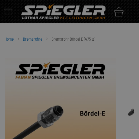
Skip
to
content
Home
Bremsrohre
Bremsrohr Bördel E (4,75 ⌀)