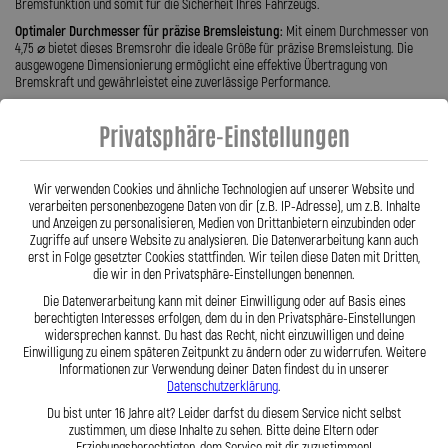
Bremsfunktion und somit für die Sicherheit Ihres Fahrzeugs.
Optimaler Durchmesser für präzise Bremsleistung:
Mit einem Durchmesser von
4,75 ⌀ bietet dieses Bremsrohr die ideale Größe für präzise Bremsleistung. Die
ausgewogene Dimensionierung ermöglicht eine effektive Übertragung von
Bremskraft und gewährleistet eine zuverlässige Performance.
Hochwertiges Material für langfristige Zuverlässigkeit:
Das Bremsrohr besteht
aus hochwertigem Material, was eine ausgezeichnete Beständigkeit gegenüber
Privatsphäre-Einstellungen
den Belastungen im Straßenverkehr sicherstellt. Diese Robustheit ist entscheidend
für langfristige Zuverlässigkeit und minimiert den Wartungsaufwand.
Präzise Fertigung für einfache Installation:
Die präzise Fertigung des
Wir verwenden Cookies und ähnliche Technologien auf unserer Website und
Bremsrohrs erleichtert die Installation und minimiert mögliche Leckagen. Dies
verarbeiten personenbezogene Daten von dir (z.B. IP-Adresse), um z.B. Inhalte
stellt sicher, dass eine korrekte und sichere Verbindung gewährleistet ist. Das ist
und Anzeigen zu personalisieren, Medien von Drittanbietern einzubinden oder
gerade bei Bremsleitungen von höchster Bedeutung.
Zugriffe auf unsere Website zu analysieren. Die Datenverarbeitung kann auch
erst in Folge gesetzter Cookies stattfinden. Wir teilen diese Daten mit Dritten,
die wir in den Privatsphäre-Einstellungen benennen.
Das Bremsrohr von Fabian Spiegler setzt durch seine präzise Fertigung und Bördel
Die Datenverarbeitung kann mit deiner Einwilligung oder auf Basis eines
E-Norm neue Maßstäbe in Sachen Sicherheit und Zuverlässigkeit für
berechtigten Interesses erfolgen, dem du in den Privatsphäre-Einstellungen
Bremsleitungen. Der optimale Durchmesser, hochwertiges Material und eine
widersprechen kannst. Du hast das Recht, nicht einzuwilligen und deine
einfache Installation machen es zur idealen Lösung für höchste Ansprüche an die
Einwilligung zu einem späteren Zeitpunkt zu ändern oder zu widerrufen. Weitere
Bremsfunktion im Fahrzeug.
Informationen zur Verwendung deiner Daten findest du in unserer
Datenschutzerklärung
.
Du bist unter 16 Jahre alt? Leider darfst du diesem Service nicht selbst
Hier finden Sie noch weiter Informationen
https://fabian-
zustimmen, um diese Inhalte zu sehen. Bitte deine Eltern oder
spiegler.de/problemloesung/
Erziehungsberechtigten, dem Service mit dir zuzustimmen!