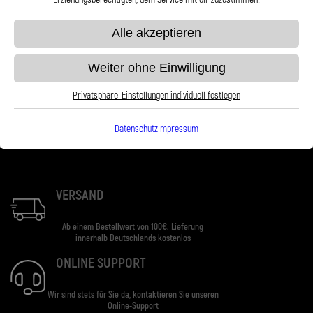
Das könnte Sie auch Interessieren
https://de.wikipedia.org/wiki/B%C3%B6rdeln
Alle akzeptieren
Mehr Informationen
Weiter ohne Einwilligung
Privatsphäre-Einstellungen individuell festlegen
Datenschutz
Impressum
VERSAND
Ab einem Bestellwert von 100€. Lieferung
innerhalb Deutschlands kostenlos
ONLINE SUPPORT
Wir sind stets für Sie da, kontaktieren Sie unseren
Online-Support