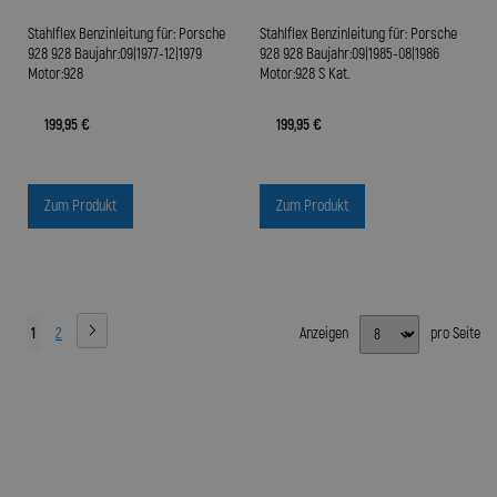
Stahlflex Benzinleitung für: Porsche
Stahlflex Benzinleitung für: Porsche
928 928 Baujahr:09|1977-12|1979
928 928 Baujahr:09|1985-08|1986
Motor:928
Motor:928 S Kat.
199,95 €
199,95 €
Zum Produkt
Zum Produkt
1
2
Anzeigen
pro Seite