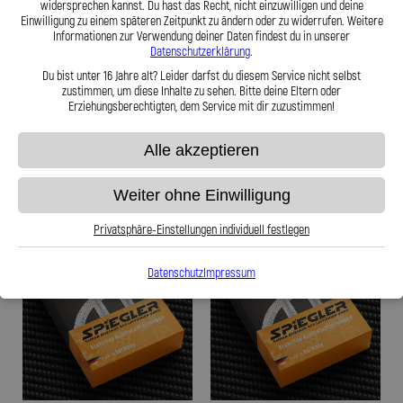
widersprechen kannst. Du hast das Recht, nicht einzuwilligen und deine
Stahlflex Benzinleitung für: Porsche
Stahlflex Benzinleitung für: Porsche
Einwilligung zu einem späteren Zeitpunkt zu ändern oder zu widerrufen. Weitere
928 928 Baujahr:08|1989-07|1991
928 928 Baujahr:01|1989-07|1991
Informationen zur Verwendung deiner Daten findest du in unserer
Motor:928 S4 Kat.
Motor:928 GT Kat.
Datenschutzerklärung
.
Du bist unter 16 Jahre alt? Leider darfst du diesem Service nicht selbst
zustimmen, um diese Inhalte zu sehen. Bitte deine Eltern oder
199,95 €
199,95 €
Erziehungsberechtigten, dem Service mit dir zuzustimmen!
Alle akzeptieren
Zum Produkt
Zum Produkt
Weiter ohne Einwilligung
Privatsphäre-Einstellungen individuell festlegen
Datenschutz
Impressum