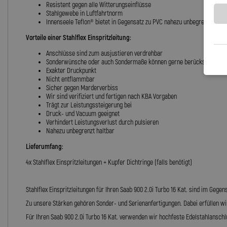
Resistent gegen alle Witterungseinflüsse
Stahlgewebe in Luftfahrtnorm
Innenseele Teflon® bietet in Gegensatz zu PVC nahezu unbegrenzte Halt
Vorteile einer Stahlflex Einspritzleitung:
Anschlüsse sind zum ausjustieren verdrehbar
Sonderwünsche oder auch Sondermaße können gerne berücksichtigt 
Exakter Druckpunkt
Nicht entflammbar
Sicher gegen Marderverbiss
Wir sind verifiziert und fertigen nach KBA Vorgaben
Trägt zur Leistungssteigerung bei
Druck- und Vacuum geeignet
Verhindert Leistungsverlust durch pulsieren
Nahezu unbegrenzt haltbar
Lieferumfang:
4x Stahlflex Einspritzleitungen + Kupfer Dichtringe (falls benötigt)
Stahlflex Einspritzleitungen für Ihren Saab 900 2.0i Turbo 16 Kat. sind im Geg
Zu unsere Stärken gehören Sonder- und Serienanfertigungen. Dabei erfüllen wi
Für Ihren Saab 900 2.0i Turbo 16 Kat. verwenden wir hochfeste Edelstahlanschl