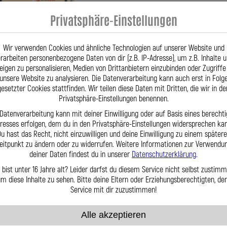
Privatsphäre-Einstellungen
Wir verwenden Cookies und ähnliche Technologien auf unserer Website und
rarbeiten personenbezogene Daten von dir (z.B. IP-Adresse), um z.B. Inhalte 
eigen zu personalisieren, Medien von Drittanbietern einzubinden oder Zugriffe
unsere Website zu analysieren. Die Datenverarbeitung kann auch erst in Folg
gesetzter Cookies stattfinden. Wir teilen diese Daten mit Dritten, die wir in de
te Leitungen und feste Stahlrohre an Ihrem %%Marke%%.
Privatsphäre-Einstellungen benennen.
. Tritt dann Benzin aus, dann kann es zum Fahrzeugbrand kommen.
 Datenverarbeitung kann mit deiner Einwilligung oder auf Basis eines berechti
n® und Edelstahlanschlüssen, das macht die Fabian Spiegler Einspritzleitungen einzigar
eresses erfolgen, dem du in den Privatsphäre-Einstellungen widersprechen kan
u hast das Recht, nicht einzuwilligen und deine Einwilligung zu einem später
ach Ihren Wünschen oder Muster.
eitpunkt zu ändern oder zu widerrufen. Weitere Informationen zur Verwendu
deiner Daten findest du in unserer
Datenschutzerklärung
.
 Turbo 16 Kat.
 bist unter 16 Jahre alt? Leider darfst du diesem Service nicht selbst zustimm
m diese Inhalte zu sehen. Bitte deine Eltern oder Erziehungsberechtigten, d
Service mit dir zuzustimmen!
Alle akzeptieren