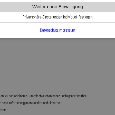
Weiter ohne Einwilligung
barkeit
Privatsphäre-Einstellungen individuell festlegen
Datenschutz
Impressum
werden
ensatz zu den originalen Gummischläuchen nahezu unbegrenzt haltbar.
r hohe Anforderungen an Qualität und Sicherheit.
üsse.