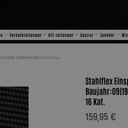
en
Verdeckleitungen
KFZ-Leitungen
Spezial
Zubehör
Wis
Stahlflex Zube
jahr:09|1985-09|1986 Motor:900 2.0i Turbo 16 Kat.
Stahlflex Ein
Baujahr:09|19
16 Kat.
159,95 €