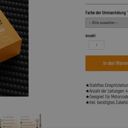
Farbe der Ummantelung
Anzahl
In den Ware
★Stahlflex Einspritzleitun
★Anzahl der Leitungen: 4
★Geeignet für Motorcode
★Inkl. benötigtes Zubehör