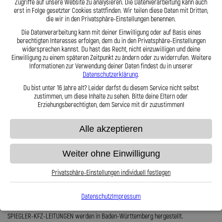
Vorteile einer Stahlflex Einspritzleitung:
Zugriffe auf unsere Website zu analysieren. Die Datenverarbeitung kann auch
erst in Folge gesetzter Cookies stattfinden. Wir teilen diese Daten mit Dritten,
Anschlüsse sind zum ausjustieren verdrehbar
die wir in den Privatsphäre-Einstellungen benennen.
Sonderwünsche oder auch Sondermaße können gerne berücksichtigt
Die Datenverarbeitung kann mit deiner Einwilligung oder auf Basis eines
werden
berechtigten Interesses erfolgen, dem du in den Privatsphäre-Einstellungen
Exakter Druckpunkt
widersprechen kannst. Du hast das Recht, nicht einzuwilligen und deine
Nicht entflammbar
Einwilligung zu einem späteren Zeitpunkt zu ändern oder zu widerrufen. Weitere
Sicher gegen Marderverbiss
Informationen zur Verwendung deiner Daten findest du in unserer
Wir sind verifiziert und fertigen nach KBA Vorgaben
Datenschutzerklärung
.
Trägt zur Leistungssteigerung bei
Druck- und Vacuum geeignet
Du bist unter 16 Jahre alt? Leider darfst du diesem Service nicht selbst
Verhindert Leistungsverlust durch pulsieren
zustimmen, um diese Inhalte zu sehen. Bitte deine Eltern oder
Nahezu unbegrenzt haltbar
Erziehungsberechtigten, dem Service mit dir zuzustimmen!
Lieferumfang:
Alle akzeptieren
6x Stahlflex Einspritzleitungen + Kupfer Dichtringe (falls benötigt)
Weiter ohne Einwilligung
Stahlflex Einspritzleitungen für Ihren Porsche Panamera 4S sind im Gegensatz zu
den originalen Gummischläuchen nahezu unbegrenzt haltbar.
Privatsphäre-Einstellungen individuell festlegen
Zu unsere Stärken gehören Sonder- und Serienanfertigungen. Dabei erfüllen wir
hohe Anforderungen an Qualität und Sicherheit.
Datenschutz
Impressum
Für Ihren Porsche Panamera 4S verwenden wir hochfeste Edelstahlanschlüsse.
SPIEGLER-KFZ-LEITUNGEN werden in Baden-Württemberg hergestellt.