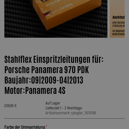
Stahlflex Einspritzleitungen für:
Porsche Panamera 970 PDK
Baujahr:09|2009-04|2013
Motor:Panamera 4S
Auf Lager
239,95 €
Lieferzeit 1 - 3 Werktage
Artikelnummer#: spiegler_1870396
Farbe der Ummantelung