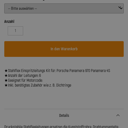
Anzahl
In den Warenkorb
★Stahlflex Einspritzleitungs Kit für: Porsche Panamera 970 Panamera 4S
★Anzahl der Leitungen: 6
★Geeignet für Motorcode:
★Inkl. benötigtes Zubehör wie z. B. Dichtringe
Details
Druckstabile Stahlflexleitungen ersetzen die Kunststoffrohre, Drahtummantelte