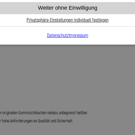
Weiter ohne Einwilligung
barkeit
Privatsphäre-Einstellungen individuell festlegen
Datenschutz
Impressum
werden
den originalen Gummischläuchen nahezu unbegrenzt haltbar.
r hohe Anforderungen an Qualität und Sicherheit.