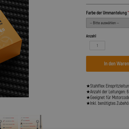
Farbe der Ummantelung
Anzahl
In den Ware
★Stahlflex Einspritzleitu
★Anzahl der Leitungen: 6
★Geeignet für Motorcode
★Inkl. benötigtes Zubehör