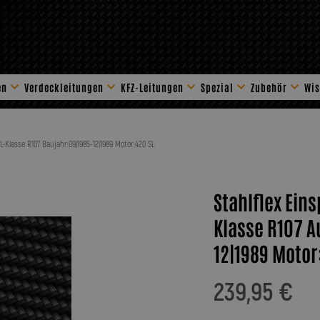
en
Verdeckleitungen
KFZ-Leitungen
Spezial
Zubehör
Wis
Stahlflex Zube
L-Klasse R107 Baujahr:09|1985-12|1989 Motor:420 SL
Stahlflex Ein
Klasse R107 A
12|1989 Motor
239,95 €