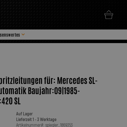
senswertes
hör
spritzleitungen für: Mercedes SL-
utomatik Baujahr:09|1985-
:420 SL
Auf Lager
Lieferzeit 1 - 3 Werktage
Artikelnummer#: spiegler_1869353