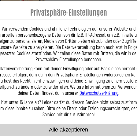
Privatsphäre-Einstellungen
Wir verwenden Cookies und ähnliche Technologien auf unserer Website und
rarbeiten personenbezogene Daten von dir (z.B. IP-Adresse), um z.B. Inhalte 
eigen zu personalisieren, Medien von Drittanbietern einzubinden oder Zugriffe
unsere Website zu analysieren. Die Datenverarbeitung kann auch erst in Folg
gesetzter Cookies stattfinden. Wir teilen diese Daten mit Dritten, die wir in de
te Leitungen und feste Stahlrohre an Ihrem %%Marke%%.
Privatsphäre-Einstellungen benennen.
. Tritt dann Benzin aus, dann kann es zum Fahrzeugbrand kommen.
 Datenverarbeitung kann mit deiner Einwilligung oder auf Basis eines berechti
n® und Edelstahlanschlüssen, das macht die Fabian Spiegler Einspritzleitungen einzigar
eresses erfolgen, dem du in den Privatsphäre-Einstellungen widersprechen kan
u hast das Recht, nicht einzuwilligen und deine Einwilligung zu einem später
ach Ihren Wünschen oder Muster.
eitpunkt zu ändern oder zu widerrufen. Weitere Informationen zur Verwendu
deiner Daten findest du in unserer
Datenschutzerklärung
.
20 SL Automatik
 bist unter 16 Jahre alt? Leider darfst du diesem Service nicht selbst zustimm
m diese Inhalte zu sehen. Bitte deine Eltern oder Erziehungsberechtigten, d
Service mit dir zuzustimmen!
Alle akzeptieren