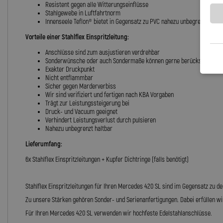
Resistent gegen alle Witterungseinflüsse
Stahlgewebe in Luftfahrtnorm
Innenseele Teflon® bietet in Gegensatz zu PVC nahezu unbegrenzte Halt
Vorteile einer Stahlflex Einspritzleitung:
Anschlüsse sind zum ausjustieren verdrehbar
Sonderwünsche oder auch Sondermaße können gerne berücksichtigt 
Exakter Druckpunkt
Nicht entflammbar
Sicher gegen Marderverbiss
Wir sind verifiziert und fertigen nach KBA Vorgaben
Trägt zur Leistungssteigerung bei
Druck- und Vacuum geeignet
Verhindert Leistungsverlust durch pulsieren
Nahezu unbegrenzt haltbar
Lieferumfang:
6x Stahlflex Einspritzleitungen + Kupfer Dichtringe (falls benötigt)
Stahlflex Einspritzleitungen für Ihren Mercedes 420 SL sind im Gegensatz zu 
Zu unsere Stärken gehören Sonder- und Serienanfertigungen. Dabei erfüllen wi
Für Ihren Mercedes 420 SL verwenden wir hochfeste Edelstahlanschlüsse.