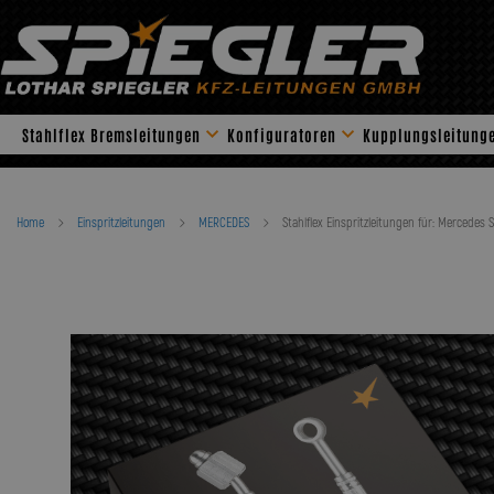
Skip
to
content
Stahlflex Bremsleitungen
Konfiguratoren
Kupplungsleitung
Home
Einspritzleitungen
MERCEDES
Stahlflex Einspritzleitungen für: Mercedes S