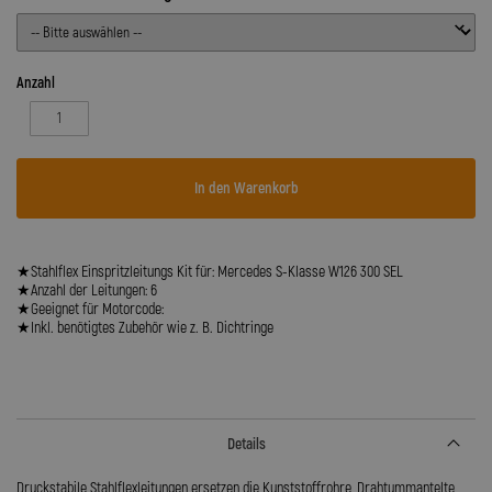
Anzahl
In den Warenkorb
★Stahlflex Einspritzleitungs Kit für: Mercedes S-Klasse W126 300 SEL
★Anzahl der Leitungen: 6
★Geeignet für Motorcode:
★Inkl. benötigtes Zubehör wie z. B. Dichtringe
Details
Druckstabile Stahlflexleitungen ersetzen die Kunststoffrohre, Drahtummantelte