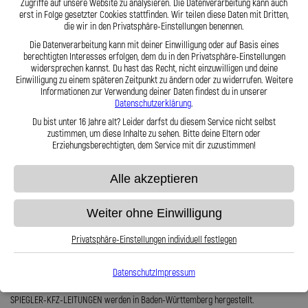
Vorteile einer Stahlflex Einspritzleitung:
Zugriffe auf unsere Website zu analysieren. Die Datenverarbeitung kann auch
erst in Folge gesetzter Cookies stattfinden. Wir teilen diese Daten mit Dritten,
Anschlüsse sind zum ausjustieren verdrehbar
die wir in den Privatsphäre-Einstellungen benennen.
Sonderwünsche oder auch Sondermaße können gerne berücksichtigt
Die Datenverarbeitung kann mit deiner Einwilligung oder auf Basis eines
werden
berechtigten Interesses erfolgen, dem du in den Privatsphäre-Einstellungen
Exakter Druckpunkt
widersprechen kannst. Du hast das Recht, nicht einzuwilligen und deine
Nicht entflammbar
Einwilligung zu einem späteren Zeitpunkt zu ändern oder zu widerrufen. Weitere
Sicher gegen Marderverbiss
Informationen zur Verwendung deiner Daten findest du in unserer
Wir sind verifiziert und fertigen nach KBA Vorgaben
Datenschutzerklärung
.
Trägt zur Leistungssteigerung bei
Druck- und Vacuum geeignet
Du bist unter 16 Jahre alt? Leider darfst du diesem Service nicht selbst
Verhindert Leistungsverlust durch pulsieren
zustimmen, um diese Inhalte zu sehen. Bitte deine Eltern oder
Nahezu unbegrenzt haltbar
Erziehungsberechtigten, dem Service mit dir zuzustimmen!
Lieferumfang:
Alle akzeptieren
6x Stahlflex Einspritzleitungen + Kupfer Dichtringe (falls benötigt)
Weiter ohne Einwilligung
Stahlflex Einspritzleitungen für Ihren Mercedes 300 SEL sind im Gegensatz zu den
originalen Gummischläuchen nahezu unbegrenzt haltbar.
Privatsphäre-Einstellungen individuell festlegen
Zu unsere Stärken gehören Sonder- und Serienanfertigungen. Dabei erfüllen wir
hohe Anforderungen an Qualität und Sicherheit.
Datenschutz
Impressum
Für Ihren Mercedes 300 SEL verwenden wir hochfeste Edelstahlanschlüsse.
SPIEGLER-KFZ-LEITUNGEN werden in Baden-Württemberg hergestellt.