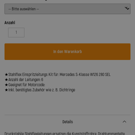
Anzahl
In den Warenkorb
★Stahlflex Einspritzleitungs Kit für: Mercedes S-Klasse W126 280 SEL
★Anzahl der Leitungen: 6
★Geeignet für Motorcode:
★Inkl. benötigtes Zubehör wie z. B. Dichtringe
Details
Druckstabile Stahlflexleitungen ersetzen die Kunststoffrohre, Drahtummantelte