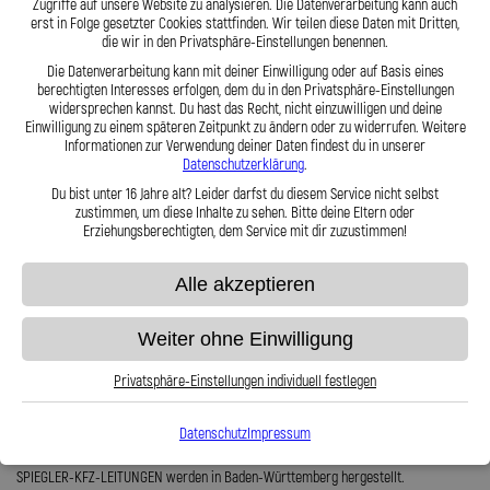
Vorteile einer Stahlflex Einspritzleitung:
Zugriffe auf unsere Website zu analysieren. Die Datenverarbeitung kann auch
erst in Folge gesetzter Cookies stattfinden. Wir teilen diese Daten mit Dritten,
Anschlüsse sind zum ausjustieren verdrehbar
die wir in den Privatsphäre-Einstellungen benennen.
Sonderwünsche oder auch Sondermaße können gerne berücksichtigt
Die Datenverarbeitung kann mit deiner Einwilligung oder auf Basis eines
werden
berechtigten Interesses erfolgen, dem du in den Privatsphäre-Einstellungen
Exakter Druckpunkt
widersprechen kannst. Du hast das Recht, nicht einzuwilligen und deine
Nicht entflammbar
Einwilligung zu einem späteren Zeitpunkt zu ändern oder zu widerrufen. Weitere
Sicher gegen Marderverbiss
Informationen zur Verwendung deiner Daten findest du in unserer
Wir sind verifiziert und fertigen nach KBA Vorgaben
Datenschutzerklärung
.
Trägt zur Leistungssteigerung bei
Druck- und Vacuum geeignet
Du bist unter 16 Jahre alt? Leider darfst du diesem Service nicht selbst
Verhindert Leistungsverlust durch pulsieren
zustimmen, um diese Inhalte zu sehen. Bitte deine Eltern oder
Nahezu unbegrenzt haltbar
Erziehungsberechtigten, dem Service mit dir zuzustimmen!
Lieferumfang:
Alle akzeptieren
6x Stahlflex Einspritzleitungen + Kupfer Dichtringe (falls benötigt)
Weiter ohne Einwilligung
Stahlflex Einspritzleitungen für Ihren Mercedes 280 SEL sind im Gegensatz zu den
originalen Gummischläuchen nahezu unbegrenzt haltbar.
Privatsphäre-Einstellungen individuell festlegen
Zu unsere Stärken gehören Sonder- und Serienanfertigungen. Dabei erfüllen wir
hohe Anforderungen an Qualität und Sicherheit.
Datenschutz
Impressum
Für Ihren Mercedes 280 SEL verwenden wir hochfeste Edelstahlanschlüsse.
SPIEGLER-KFZ-LEITUNGEN werden in Baden-Württemberg hergestellt.