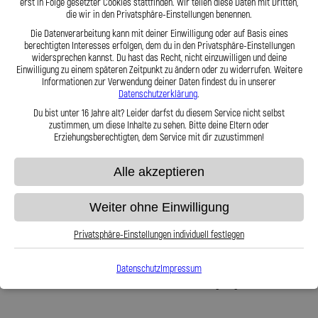
erst in Folge gesetzter Cookies stattfinden. Wir teilen diese Daten mit Dritten,
Sonderwünsche oder auch Sondermaße können gerne berücksichtigt
die wir in den Privatsphäre-Einstellungen benennen.
werden
Die Datenverarbeitung kann mit deiner Einwilligung oder auf Basis eines
Exakter Druckpunkt
berechtigten Interesses erfolgen, dem du in den Privatsphäre-Einstellungen
Nicht entflammbar
widersprechen kannst. Du hast das Recht, nicht einzuwilligen und deine
Sicher gegen Marderverbiss
Einwilligung zu einem späteren Zeitpunkt zu ändern oder zu widerrufen. Weitere
Wir sind verifiziert und fertigen nach KBA Vorgaben
Informationen zur Verwendung deiner Daten findest du in unserer
Trägt zur Leistungssteigerung bei
Datenschutzerklärung
.
Druck- und Vacuum geeignet
Verhindert Leistungsverlust durch pulsieren
Du bist unter 16 Jahre alt? Leider darfst du diesem Service nicht selbst
Nahezu unbegrenzt haltbar
zustimmen, um diese Inhalte zu sehen. Bitte deine Eltern oder
Erziehungsberechtigten, dem Service mit dir zuzustimmen!
Lieferumfang:
5x Stahlflex Einspritzleitungen + Kupfer Dichtringe (falls benötigt)
Alle akzeptieren
Stahlflex Einspritzleitungen für Ihren Audi Coupé 2.0 E sind im Gegensatz zu den
Weiter ohne Einwilligung
originalen Gummischläuchen nahezu unbegrenzt haltbar.
Zu unsere Stärken gehören Sonder- und Serienanfertigungen. Dabei erfüllen wir
Privatsphäre-Einstellungen individuell festlegen
hohe Anforderungen an Qualität und Sicherheit.
Für Ihren Audi Coupé 2.0 E verwenden wir hochfeste Edelstahlanschlüsse.
Datenschutz
Impressum
SPIEGLER-KFZ-LEITUNGEN werden in Baden-Württemberg hergestellt.