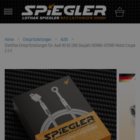
Skip
to
content
Home
Einspritzleitungen
AUDI
Stahlflex Einspritzleitungen für: Audi 80 B3 (89) Baujahr:10|1990-07|1991 Motor:Coupé
2.0 E