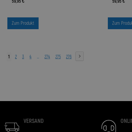
59,95 €
59,95 €
Zum Produkt
Zum Produ
1
2
3
4
…
274
275
276
VERSAND
ONLI