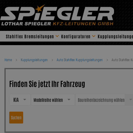
Skip
to
content
Stahlflex Bremsleitungen
Konfiguratoren
Kupplungsleitung
Home
Kupplungsleitungen
Auto Stahlflex Kupplungsleitungen
Auto Stahlflex 
Finden Sie jetzt Ihr Fahrzeug
KIA
Modellreihe wählen
Baureihenbezeichnung wählen
Suchen