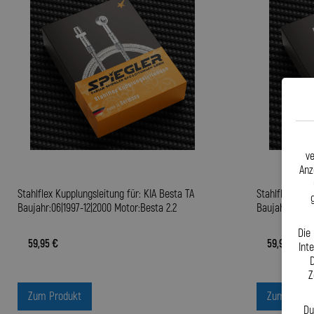
ve
Anz
Stahlflex Kupplungsleitung für: KIA Besta TA
Stahlflex Kupp
Baujahr:06|1997-12|2000 Motor:Besta 2.2
Baujahr:06|20
Die
59,95 €
59,95 €
Int
D
Z
Zum Produkt
Zum Produ
Du