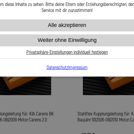
m diese Inhalte zu sehen. Bitte deine Eltern oder Erziehungsberechtigten, d
Service mit dir zuzustimmen!
Alle akzeptieren
Weiter ohne Einwilligung
Privatsphäre-Einstellungen individuell festlegen
Datenschutz
Impressum
lungsleitung für: KIA Carens BK
Stahlflex Kupplungsleitung für: 
06-06|2009 Motor:Carens 2.0
Baujahr:10|2006-09|2010 Motor:Ca