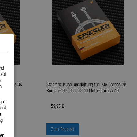
und
 auf
e
KIA Carens BK
Stahlflex Kupplungsleitung für: KIA Carens BK
n
rens 1.6
Baujahr:10|2006-09|2010 Motor:Carens 2.0
gten
59,95 €
nst.
en
ng
Zum Produkt
en,