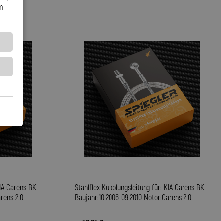
em
KIA Carens BK
Stahlflex Kupplungsleitung für: KIA Carens BK
rens 2.0
Baujahr:10|2006-09|2010 Motor:Carens 2.0