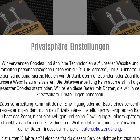
Privatsphäre-Einstellungen
Wir verwenden Cookies und ähnliche Technologien auf unserer Website und
rarbeiten personenbezogene Daten von dir (z.B. IP-Adresse), um z.B. Inhalte 
eigen zu personalisieren, Medien von Drittanbietern einzubinden oder Zugriffe
unsere Website zu analysieren. Die Datenverarbeitung kann auch erst in Folg
lungsleitung für: KIA Carens BK
Stahlflex Kupplungsleitung für: 
gesetzter Cookies stattfinden. Wir teilen diese Daten mit Dritten, die wir in de
09-09|2010 Motor:Carens 1.6
Baujahr:09|2010-03|2013 Motor:Ca
Privatsphäre-Einstellungen benennen.
 Datenverarbeitung kann mit deiner Einwilligung oder auf Basis eines berechti
59,95 €
eresses erfolgen, dem du in den Privatsphäre-Einstellungen widersprechen kan
u hast das Recht, nicht einzuwilligen und deine Einwilligung zu einem später
eitpunkt zu ändern oder zu widerrufen. Weitere Informationen zur Verwendu
deiner Daten findest du in unserer
Datenschutzerklärung
.
kt
Zum Produkt
 bist unter 16 Jahre alt? Leider darfst du diesem Service nicht selbst zustimm