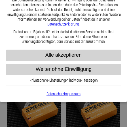
Die Datenverarbeitung kann mit deiner Einwilligung oder auf Basis eines
berechtigten Interesses erfolgen, dem du in den Privatsphäre-Einstellungen
widersprechen kannst. Du hast das Recht, nicht einzuwilligen und deine
Stahlflex Kupplungsleitung für: Infiniti
Stahlflex Kupplungsleitung für: Infiniti
Einwilligung zu einem späteren Zeitpunkt zu ändern oder zu widerrufen. Weitere
EX J50 Baujahr:07|2010-11|2013
EX J50 Baujahr:07|2010-11|2013
Informationen zur Verwendung deiner Daten findest du in unserer
Motor:EX 30d
Motor:EX 30d
Datenschutzerklärung
.
Du bist unter 16 Jahre alt? Leider darfst du diesem Service nicht selbst
59,95 €
59,95 €
zustimmen, um diese Inhalte zu sehen. Bitte deine Eltern oder
Erziehungsberechtigten, dem Service mit dir zuzustimmen!
Alle akzeptieren
Zum Produkt
Zum Produkt
Weiter ohne Einwilligung
Privatsphäre-Einstellungen individuell festlegen
Datenschutz
Impressum