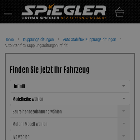
Skip
to
content
Home
Kupplungsleitungen
Auto Stahlflex Kupplungsleitungen
Auto Stahlflex Kupplungsleitungen Infiniti
Finden Sie jetzt Ihr Fahrzeug
Infiniti
Modellreihe wählen
Baureihenbezeichnung wählen
Motor | Modell wählen
Typ wählen