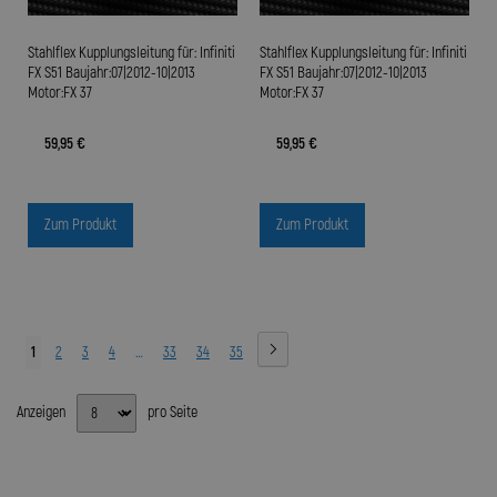
Stahlflex Kupplungsleitung für: Infiniti
Stahlflex Kupplungsleitung für: Infiniti
FX S51 Baujahr:07|2012-10|2013
FX S51 Baujahr:07|2012-10|2013
Motor:FX 37
Motor:FX 37
59,95 €
59,95 €
Zum Produkt
Zum Produkt
1
2
3
4
…
33
34
35
Anzeigen
pro Seite