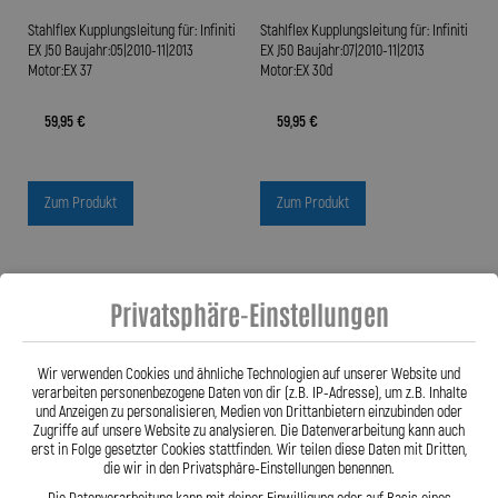
Stahlflex Kupplungsleitung für: Infiniti
Stahlflex Kupplungsleitung für: Infiniti
EX J50 Baujahr:05|2010-11|2013
EX J50 Baujahr:07|2010-11|2013
Motor:EX 37
Motor:EX 30d
59,95 €
59,95 €
Zum Produkt
Zum Produkt
Privatsphäre-Einstellungen
Wir verwenden Cookies und ähnliche Technologien auf unserer Website und
verarbeiten personenbezogene Daten von dir (z.B. IP-Adresse), um z.B. Inhalte
und Anzeigen zu personalisieren, Medien von Drittanbietern einzubinden oder
Zugriffe auf unsere Website zu analysieren. Die Datenverarbeitung kann auch
erst in Folge gesetzter Cookies stattfinden. Wir teilen diese Daten mit Dritten,
die wir in den Privatsphäre-Einstellungen benennen.