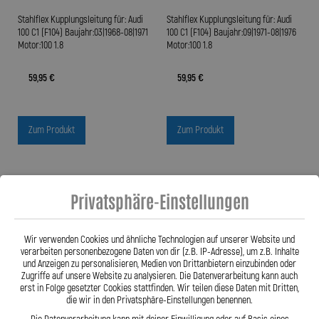
Stahlflex Kupplungsleitung für: Audi
Stahlflex Kupplungsleitung für: Audi
100 C1 (F104) Baujahr:03|1968-08|1971
100 C1 (F104) Baujahr:09|1971-08|1976
Motor:100 1.8
Motor:100 1.8
59,95 €
59,95 €
Zum Produkt
Zum Produkt
Privatsphäre-Einstellungen
Wir verwenden Cookies und ähnliche Technologien auf unserer Website und
verarbeiten personenbezogene Daten von dir (z.B. IP-Adresse), um z.B. Inhalte
und Anzeigen zu personalisieren, Medien von Drittanbietern einzubinden oder
Zugriffe auf unsere Website zu analysieren. Die Datenverarbeitung kann auch
erst in Folge gesetzter Cookies stattfinden. Wir teilen diese Daten mit Dritten,
die wir in den Privatsphäre-Einstellungen benennen.