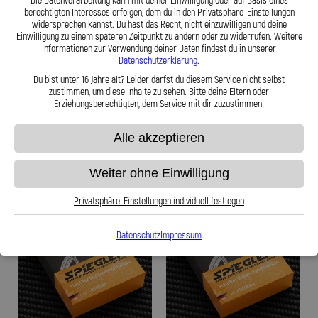
Die Datenverarbeitung kann mit deiner Einwilligung oder auf Basis eines
berechtigten Interesses erfolgen, dem du in den Privatsphäre-Einstellungen
widersprechen kannst. Du hast das Recht, nicht einzuwilligen und deine
Stahlflex Kupplungsleitung für: Audi
Stahlflex Kupplungsleitung für: Audi
Einwilligung zu einem späteren Zeitpunkt zu ändern oder zu widerrufen. Weitere
100 C1 (F104) Baujahr:09|1971-08|1976
100 C1 (F104) Baujahr:03|1968-08|1971
Informationen zur Verwendung deiner Daten findest du in unserer
Motor:100 1.9
Motor:100 1.8
Datenschutzerklärung
.
Du bist unter 16 Jahre alt? Leider darfst du diesem Service nicht selbst
59,95 €
59,95 €
zustimmen, um diese Inhalte zu sehen. Bitte deine Eltern oder
Erziehungsberechtigten, dem Service mit dir zuzustimmen!
Alle akzeptieren
Zum Produkt
Zum Produkt
Weiter ohne Einwilligung
Privatsphäre-Einstellungen individuell festlegen
Datenschutz
Impressum