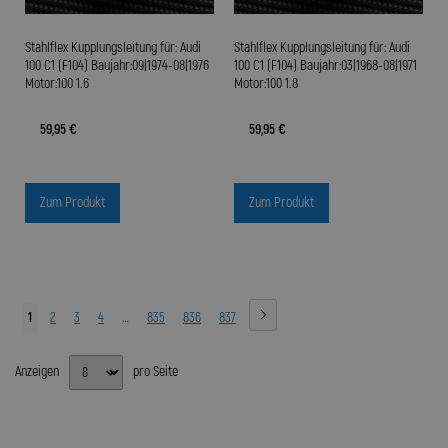
Stahlflex Kupplungsleitung für: Audi
Stahlflex Kupplungsleitung für: Audi
100 C1 (F104) Baujahr:09|1974-08|1976
100 C1 (F104) Baujahr:03|1968-08|1971
Motor:100 1.6
Motor:100 1.8
59,95 €
59,95 €
Zum Produkt
Zum Produkt
1
2
3
4
…
835
836
837
Anzeigen
pro Seite