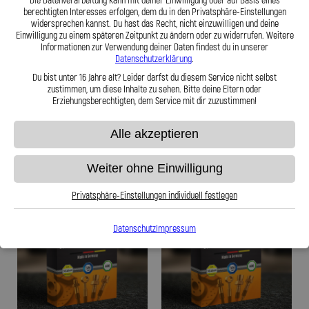
Die Datenverarbeitung kann mit deiner Einwilligung oder auf Basis eines
berechtigten Interesses erfolgen, dem du in den Privatsphäre-Einstellungen
widersprechen kannst. Du hast das Recht, nicht einzuwilligen und deine
Stahlflex Bremsleitung für: SEAT
Stahlflex Bremsleitung für: SEAT
Einwilligung zu einem späteren Zeitpunkt zu ändern oder zu widerrufen. Weitere
Alhambra 7M Baujahr:01|2003-01|2005
Alhambra 7M Baujahr:01|2005-07|2009
Informationen zur Verwendung deiner Daten findest du in unserer
Motor:Alhambra 2.0
Motor:Alhambra 2.0
Datenschutzerklärung
.
Du bist unter 16 Jahre alt? Leider darfst du diesem Service nicht selbst
169,95 €
169,95 €
zustimmen, um diese Inhalte zu sehen. Bitte deine Eltern oder
Erziehungsberechtigten, dem Service mit dir zuzustimmen!
Alle akzeptieren
Zum Produkt
Zum Produkt
Weiter ohne Einwilligung
Privatsphäre-Einstellungen individuell festlegen
Datenschutz
Impressum