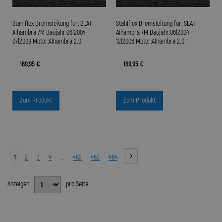
Stahlflex Bremsleitung für: SEAT
Stahlflex Bremsleitung für: SEAT
Alhambra 7M Baujahr:06|2004-
Alhambra 7M Baujahr:06|2004-
07|2009 Motor:Alhambra 2.0
12|2006 Motor:Alhambra 2.0
169,95 €
169,95 €
Zum Produkt
Zum Produkt
1
2
3
4
…
462
463
464
Anzeigen
pro Seite