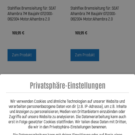
Stahlflex Bremsleitung für: SEAT
Stahlflex Bremsleitung für: SEAT
Alhambra 7M Baujahr:07|2000-
Alhambra 7M Baujahr:07|2000-
06|2004 Motor:Alhambra 2.0
06|2004 Motor:Alhambra 2.0
169,95 €
169,95 €
Zum Produkt
Zum Produkt
Privatsphäre-Einstellungen
Wir verwenden Cookies und ähnliche Technologien auf unserer Website und
verarbeiten personenbezogene Daten von dir (z.B. IP-Adresse), um z.B. Inhalte
und Anzeigen zu personalisieren, Medien von Drittanbietern einzubinden oder
Zugriffe auf unsere Website zu analysieren. Die Datenverarbeitung kann auch
erst in Folge gesetzter Cookies stattfinden. Wir teilen diese Daten mit Dritten,
die wir in den Privatsphäre-Einstellungen benennen.