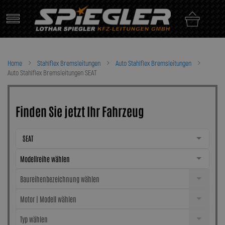
Skip
to
content
Home
Stahlflex Bremsleitungen
Auto Stahlflex Bremsleitungen
Auto Stahlflex Bremsleitungen SEAT
Finden Sie jetzt Ihr Fahrzeug
SEAT
Modellreihe wählen
Baureihenbezeichnung wählen
Motor | Modell wählen
Typ wählen